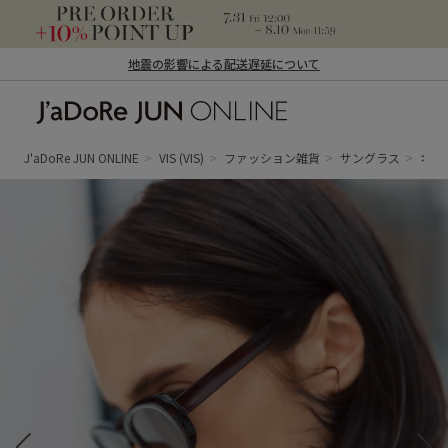
地震の影響による配送遅延について
J'aDoRe JUN ONLINE（ジャドール ジュ
ン オンライン）
J'aDoRe JUN ONLINE
VIS
(VIS)
ファッション雑貨
サングラス
オー