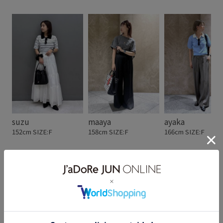
suzu
maaya
ayaka
152cm SIZE:F
158cm SIZE:F
166cm SIZE:F
スタッフレビュー
トレンドのオーバル型サングラス。