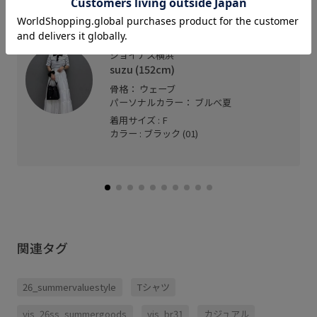
かけるだけで一気にトレンディな雰囲気に！
横長なので面長さんにぴったり☺︎
ジョイナス横浜
suzu (152cm)
骨格： ウェーブ
パーソナルカラー： ブルべ夏
着用サイズ : F
カラー : ブラック (01)
関連タグ
26_summervaluestyle
Tシャツ
vis_26ss_summergoods
vis_br31
カジュアル