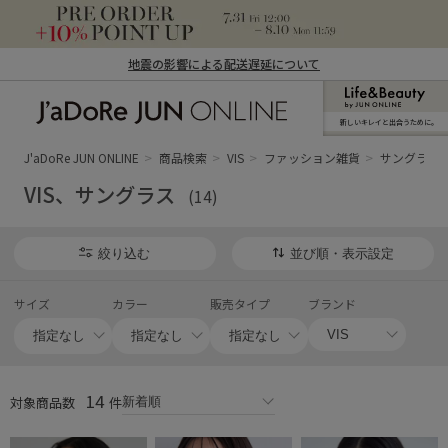
地震の影響による配送遅延について
新しいキレイと出合うために。
J'aDoRe JUN ONLINE（ジャドール ジュ
ン オンライン）
J'aDoRe JUN ONLINE
商品検索
VIS
ファッション雑貨
サングラス
VIS、サングラス
(14)
絞り込む
並び順・表示設定
サイズ
カラー
販売タイプ
ブランド
14
対象商品数
件