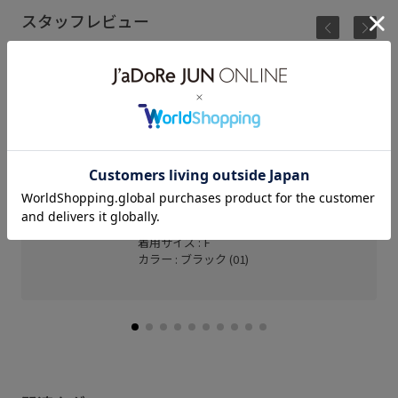
スタッフレビュー
シンプルな定番の形です！
室内だとクリアなので様々な場面で活躍しそうです
◎
京阪百貨店 モール京橋店
misaki (156cm)
骨格： ナチュラル
パーソナルカラー： イエベ春
着用サイズ : F
カラー : ブラック (01)