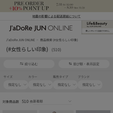
地震の影響による配送遅延について
新しいキレイと出合うために。
J'aDoRe JUN ONLINE（ジャドール ジュ
ン オンライン）
J'aDoRe JUN ONLINE
商品検索 (#女性らしい印象)
(#女性らしい印象)
(510)
絞り込む
並び順・表示設定
サイズ
カラー
販売タイプ
ブランド
510
対象商品数
件