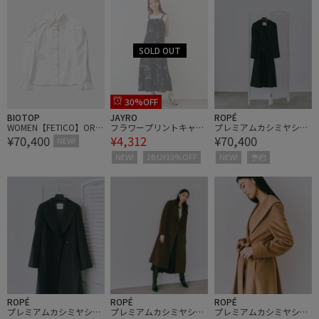
30%OFF
BIOTOP
JAYRO
ROPÉ
WOMEN【FETICO】ORG
フラワープリントキャミ
プレミアムカシミヤショ
¥70,400
¥4,312
¥70,400
ANIC COTTON EMBROID
ワンピース
ールカラーコート【一部
NEW!
ERED BLOUSE
J'aDoRe限定カラー】/逸
NEW!
2BUY10%OFF
NEW!
予約
品・26AW
ROPÉ
ROPÉ
ROPÉ
プレミアムカシミヤショ
プレミアムカシミヤショ
プレミアムカシミヤショ