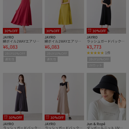
30%OFF
30%OFF
30%OFF
JAYRO
JAYRO
JAYRO
綿ボイル2WAYエアリー
綿ボイル2WAYエアリー
ラッシュガードバックリ
¥6,083
¥6,083
¥3,773
フレアワンピース
フレアワンピース
ボンワンピース
1件
2BUY10%OFF
2BUY10%OFF
通気性
通気性
2BUY10%OFF
UVカット
30%OFF
30%OFF
JAYRO
JAYRO
Jun & Ropé
ラッシュガードバックリ
ラッシュガードバックリ
ダンボールニット UVワ