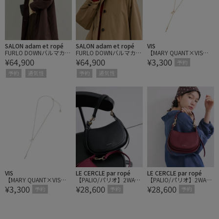
SALON adam et ropé
SALON adam et ropé
VIS
FURLO DOWNバルマカン
FURLO DOWNバルマカン
【MARY QUANT×VIS】
¥64,900
¥64,900
¥3,300
コート / 撥水ファーロダ
コート / 撥水ファーロダ
デイジースライダードロ
予約
ウン
ウン
ップネックレス
予約
通気性
予約
通気性
VIS
LE CERCLE par ropé
LE CERCLE par ropé
【MARY QUANT×VIS】
【PALIO/パリオ】2WAY
【PALIO/パリオ】2WAY
¥3,300
¥28,600
¥28,600
デイジースライダードロ
ハーフムーンショルダー
ハーフムーンショルダー
予約
予約
予約
ップネックレス
バッグ
バッグ