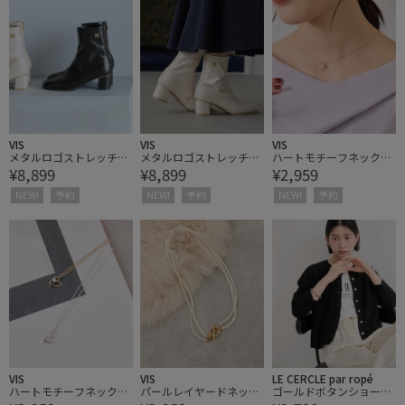
VIS
VIS
VIS
メタルロゴストレッチシ
メタルロゴストレッチシ
ハートモチーフネックレ
¥8,899
¥8,899
¥2,959
ョートブーツ
ョートブーツ
ス
NEW!
予約
NEW!
予約
NEW!
予約
VIS
VIS
LE CERCLE par ropé
ハートモチーフネックレ
パールレイヤードネック
ゴールドボタンショート