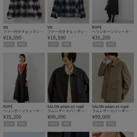
VIS
VIS
ROPÉ
ファー付きチェックショ
ファー付きチェックショ
ヘリンボーンツィードV
¥18,590
¥18,590
¥35,200
ートコート
ートコート
ネックジャンパースカー
ト
NEW!
予約
NEW!
予約
NEW!
予約
ROPÉ
SALON adam et ropé
SALON adam et ropé
ヘリンボーンツィードV
ラムレザーカバーオール
ラムレザーカバーオール
¥35,200
¥99,000
¥99,000
ネックジャンパースカー
/ セットアップ対応
/ セットアップ対応
ト
NEW!
予約
NEW!
予約
NEW!
予約