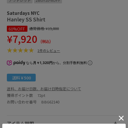
アウトレット
2BUY10%OFF
Saturdays NYC
Hanley SS Shirt
60%OFF
通常価格:
¥19,800
¥7,920
(税込)
1件のレビュー
なら
月々1,320円
から。分割手数料無料
送料￥500
送料、お届け日数、お届け日時指定について
獲得ポイント数
72pt
お問い合わせ番号 BBG62140
アイテム説明