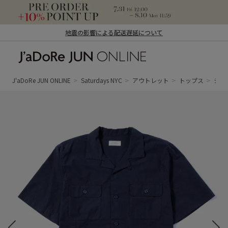
地震の影響による配送遅延について
J'aDoRe JUN ONLINE（ジャドール ジュ
ン オンライン）
J'aDoRe JUN ONLINE
Saturdays NYC
アウトレット
トップス
シャ