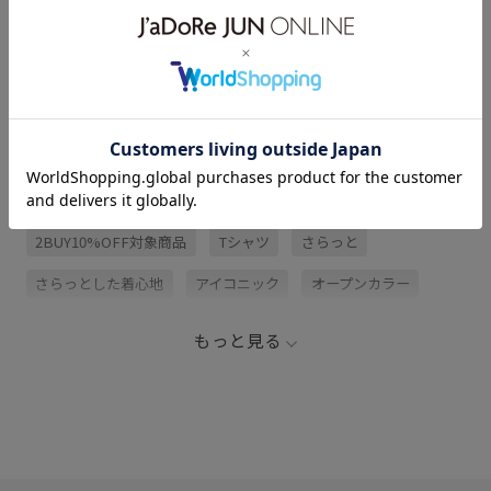
サイズ・素材・お手入れ方法
レビュー (1)
関連タグ
2BUY10%OFF対象商品
Tシャツ
さらっと
さらっとした着心地
アイコニック
オープンカラー
キャンプ
グラフィック
コットン
シャツ
もっと見る
シャツ/ブラウス
トップス
フィット感
ブラウス
定番
着心地が良い
秋冬
総柄プリント
薄手
Ｔシャツ