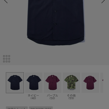
ネイビー
パープル
その他
(40)
(50)
(99)