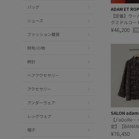
バッグ
ADAM ET RO
【定番】ウー
シューズ
グミドルコー
¥46,200
予
ファッション雑貨
財布/小物
時計
ヘアアクセサリー
アクセサリー
アンダーウェア
SALON adam 
レッグウェア
【J'aDoRe
定】【BANAN
帽子
ナナタイム）】PJ
¥76,450