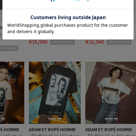
30%OFF
30%OFF
YC
Saturdays NYC
Saturdays NYC
n Check SS
Canty Aloha SS Shirt
Canty Aloha SS Shirt
¥16,940
¥16,940
2BUY10%OFF
2BUY10%OFF
UY10%OFF
PÉ HOMME
ADAM ET ROPÉ HOMME
ADAM ET ROPÉ HOMME