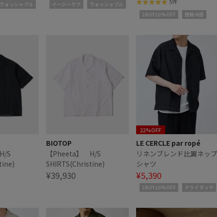
ツ
/ シルクシャツ
5件
ウォッシャブル
イージーケア
ウォッシャブル
2BUY10%OFF
接触冷感
22%OFF
BIOTOP
LE CERCLE par ropé
H/S
【Pheeta】 H/S
リネンブレンド比翼ネッ
tine)
SHIRTS(Christine)
シャツ
¥39,930
¥5,390
2BUY10%OFF
ドライタッチ