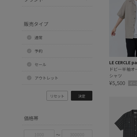
販売タイプ
通常
予約
LE CERCLE pa
セール
ドビー半袖オ
シャツ
アウトレット
¥5,500
イー
リセット
決定
価格帯
〜