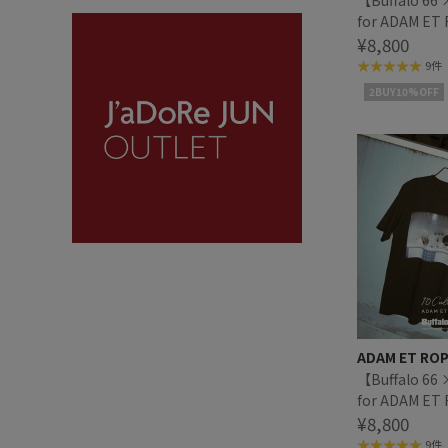
【Buffalo 66 
for ADAM ET
Buffalo 66 T 
¥8,800
9件
2BUY10%OFF
ADAM ET RO
【Buffalo 66 
for ADAM ET
Buffalo 66 T 
¥8,800
9件