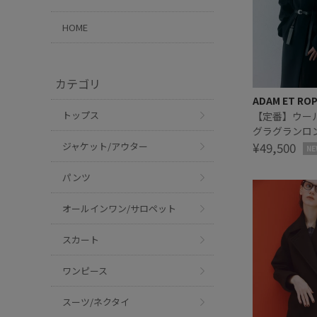
HOME
カテゴリ
ADAM ET RO
トップス
【定番】ウー
グラグランロ
¥49,500
ジャケット/アウター
NE
パンツ
オールインワン/サロペット
スカート
ワンピース
スーツ/ネクタイ