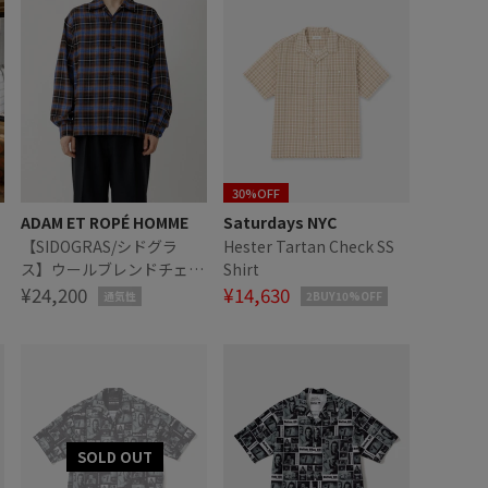
30%OFF
ADAM ET ROPÉ HOMME
Saturdays NYC
【SIDOGRAS/シドグラ
Hester Tartan Check SS
ッ
ス】ウールブレンドチェッ
Shirt
クオープンカラーシャツ
¥24,200
¥14,630
通気性
2BUY10%OFF