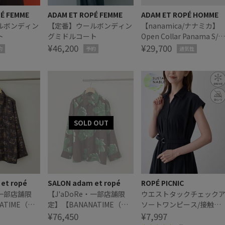
PÉ FEMME
ADAM ET ROPÉ FEMME
ADAM ET ROPÉ HOMME
ルボンディン
【定番】ウールボンディン
【nanamica/ナナミカ】
ト
グミドルコート
Open Collar Panama S/S
¥46,200
Shirt
¥29,700
約
予約
通気性
et ropé
SALON adam et ropé
ROPÉ PICNIC
・一部店舗限
【J'aDoRe・一部店舗限
ウエストタックチェック
ATIME（バ
定】【BANANATIME（バ
ソートワンピース/接触冷
 2 SHIRT
ナナタイム）】PJ 2 SHIRT
¥76,450
感・防シワ・リンクコー
¥7,997