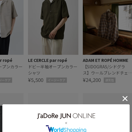
r ropé
LE CERCLE par ropé
ADAM ET ROPÉ HOMME
ープンカラー
ドビー半袖オープンカラー
【SIDOGRAS/シドグラ
シャツ
ス】ウールブレンドチェ
¥5,500
クオープンカラーシャツ
¥24,200
ジーケア
イージーケア
通気性