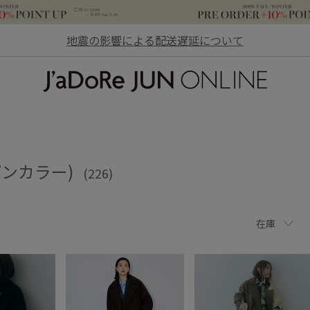
地震の影響による配送遅延について
JaDoRe JUN ONLINE
プンカラー)
(226)
在庫