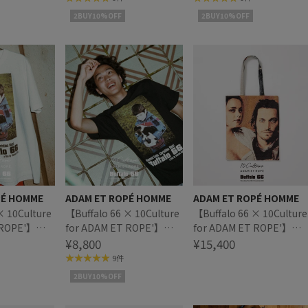
2BUY10%OFF
2BUY10%OFF
PÉ HOMME
ADAM ET ROPÉ HOMME
ADAM ET ROPÉ HOMME
× 10Culture
【Buffalo 66 × 10Culture
【Buffalo 66 × 10Culture
 ROPE'】
for ADAM ET ROPE'】
for ADAM ET ROPE'】
SHIRT
Buffalo 66 T SHIRT
¥8,800
Buffalo 66 TOTE BAG
¥15,400
9件
2BUY10%OFF