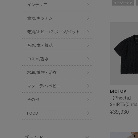
/ シルクシャ
イージーケア
インテリア
食器/キッチン
雑貨/ホビー/スポーツ/ペット
音楽/本・雑誌
コスメ/香水
水着/着物・浴衣
マタニティ/ベビー
BIOTOP
【Pheeta】 
その他
SHIRTS(Chris
¥39,930
FOOD
ブランド