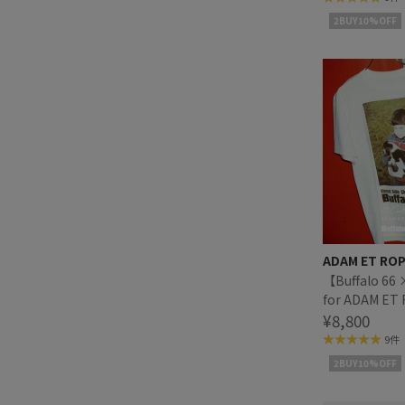
2BUY10%OFF
ADAM ET RO
【Buffalo 66 
for ADAM ET
Buffalo 66 T 
¥8,800
9件
2BUY10%OFF