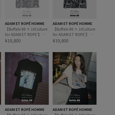
ADAM ET ROPÉ HOMME
ADAM ET ROPÉ HOMME
【Buffalo 66 × 10Culture
【Buffalo 66 × 10Culture
for ADAM ET ROPE'】
for ADAM ET ROPE'】
Buffalo 66 SHORT
¥19,800
Buffalo 66 SHORT
¥19,800
SLEEVE SHIRT
SLEEVE SHIRT
ADAM ET ROPÉ HOMME
ADAM ET ROPÉ HOMME