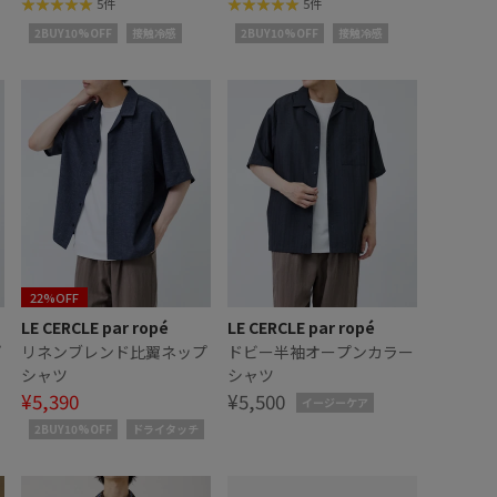
5件
5件
2BUY10%OFF
接触冷感
2BUY10%OFF
接触冷感
22%OFF
LE CERCLE par ropé
LE CERCLE par ropé
プ
リネンブレンド比翼ネップ
ドビー半袖オープンカラー
シャツ
シャツ
¥5,390
¥5,500
イージーケア
2BUY10%OFF
ドライタッチ