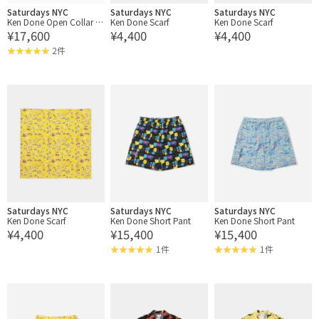
Saturdays NYC
Saturdays NYC
Saturdays NYC
Ken Done Open Collar S
Ken Done Scarf
Ken Done Scarf
¥17,600
¥4,400
¥4,400
S Shirt
2件
Saturdays NYC
Saturdays NYC
Saturdays NYC
Ken Done Scarf
Ken Done Short Pant
Ken Done Short Pant
¥4,400
¥15,400
¥15,400
1件
1件