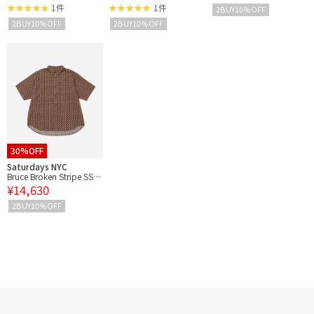
1件
1件
2BUY10%OFF
2BUY10%OFF
2BUY10%OFF
30%OFF
Saturdays NYC
Bruce Broken Stripe SS S
¥14,630
hirt
2BUY10%OFF