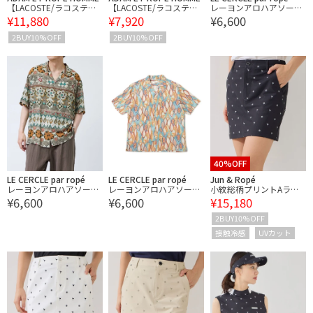
【LACOSTE/ラコステ】
【LACOSTE/ラコステ】
レーヨンアロハアソート
¥11,880
¥7,920
¥6,600
ストライプS/Sシャツ
ストライプショーツ
シャツ
2BUY10%OFF
2BUY10%OFF
40%OFF
LE CERCLE par ropé
LE CERCLE par ropé
Jun & Ropé
レーヨンアロハアソート
レーヨンアロハアソート
小紋総柄プリントAライ
¥6,600
¥6,600
¥15,180
シャツ
シャツ
ンスカート/UV・接触冷
感
2BUY10%OFF
接触冷感
UVカット