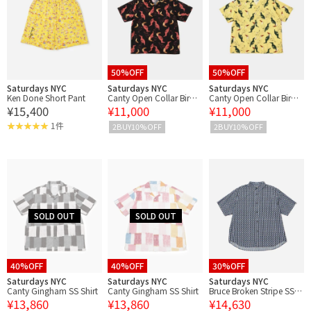
50%OFF
50%OFF
Saturdays NYC
Saturdays NYC
Saturdays NYC
Ken Done Short Pant
Canty Open Collar Bird
Canty Open Collar Bird
¥15,400
¥11,000
¥11,000
Printed SS Shirt
Printed SS Shirt
1件
2BUY10%OFF
2BUY10%OFF
40%OFF
40%OFF
30%OFF
Saturdays NYC
Saturdays NYC
Saturdays NYC
Canty Gingham SS Shirt
Canty Gingham SS Shirt
Bruce Broken Stripe SS S
¥13,860
¥13,860
¥14,630
hirt