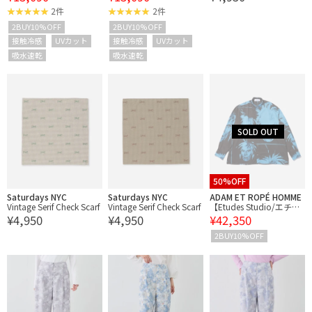
V・接触冷感
V・接触冷感
2件
2件
2BUY10%OFF
2BUY10%OFF
接触冷感
UVカット
接触冷感
UVカット
吸水速乾
吸水速乾
50%OFF
Saturdays NYC
Saturdays NYC
ADAM ET ROPÉ HOMME
Vintage Serif Check Scarf
Vintage Serif Check Scarf
【Etudes Studio/エチュ
¥4,950
¥4,950
¥42,350
ードストゥディオ】OVE
RSIZE SHIRT HEADS AW
2BUY10%OFF