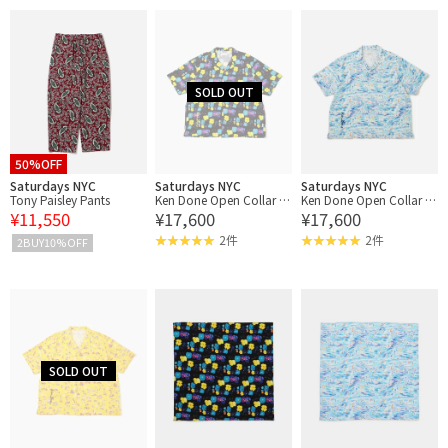
50%OFF
Saturdays NYC
Saturdays NYC
Saturdays NYC
Tony Paisley Pants
Ken Done Open Collar S
Ken Done Open Collar S
¥11,550
¥17,600
¥17,600
S Shirt
S Shirt
2件
2件
2BUY10%OFF