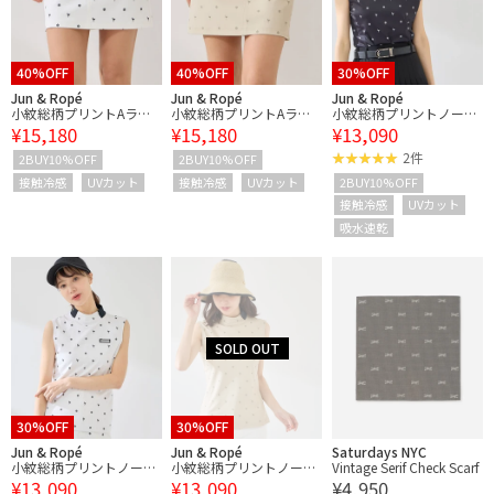
40%OFF
40%OFF
30%OFF
Jun & Ropé
Jun & Ropé
Jun & Ropé
小紋総柄プリントAライ
小紋総柄プリントAライ
小紋総柄プリントノース
¥15,180
¥15,180
¥13,090
ンスカート/UV・接触冷
ンスカート/UV・接触冷
リーブプルオーバー/U
感
感
V・接触冷感
2件
2BUY10%OFF
2BUY10%OFF
接触冷感
UVカット
接触冷感
UVカット
2BUY10%OFF
接触冷感
UVカット
吸水速乾
30%OFF
30%OFF
Jun & Ropé
Jun & Ropé
Saturdays NYC
小紋総柄プリントノース
小紋総柄プリントノース
Vintage Serif Check Scarf
¥13,090
¥13,090
¥4,950
リーブプルオーバー/U
リーブプルオーバー/U