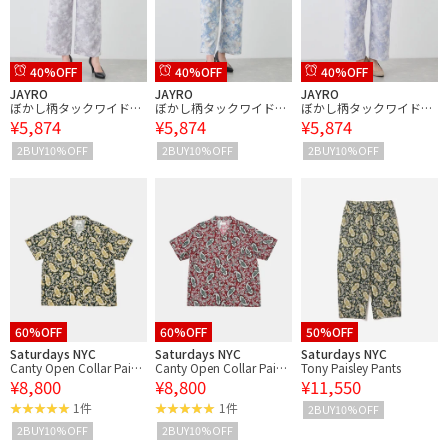
40%OFF
40%OFF
40%OFF
JAYRO
JAYRO
JAYRO
ぼかし柄タックワイドパ
ぼかし柄タックワイドパ
ぼかし柄タックワイドパ
¥5,874
¥5,874
¥5,874
ンツ
ンツ
ンツ
2BUY10%OFF
2BUY10%OFF
2BUY10%OFF
60%OFF
60%OFF
50%OFF
Saturdays NYC
Saturdays NYC
Saturdays NYC
Canty Open Collar Paisle
Canty Open Collar Paisle
Tony Paisley Pants
¥8,800
¥8,800
¥11,550
y Printed SS Shirt
y Printed SS Shirt
1件
1件
2BUY10%OFF
2BUY10%OFF
2BUY10%OFF