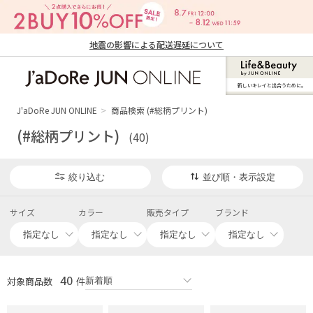
地震の影響による配送遅延について
新しいキレイと出合うために。
J'aDoRe JUN ONLINE（ジャドール ジュ
ン オンライン）
J'aDoRe JUN ONLINE
商品検索 (#総柄プリント)
(#総柄プリント)
(40)
絞り込む
並び順・表示設定
サイズ
カラー
販売タイプ
ブランド
40
対象商品数
件