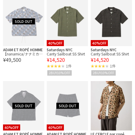
40%OFF
40%OFF
ADAM ET ROPÉ HOMME
Saturdays NYC
Saturdays NYC
【nanamica/ナナミカ】
Canty Sailboat SS Shirt
Canty Sailboat SS Shirt
¥49,500
¥14,520
¥14,520
NANALOHA S/S Shirt
1件
1件
2BUY10%OFF
2BUY10%OFF
40%OFF
40%OFF
ADAM ET ROPÉ HOMME
ADAM ET ROPÉ HOMME
LE CERCLE par ropé