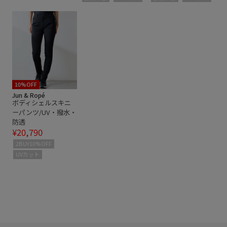
10%OFF
Jun & Ropé
ボディシェルスキニ
ーパンツ/UV・撥水・
防透
¥20,790
2BUY10%OFF
UVカット