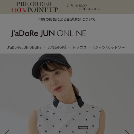
地震の影響による配送遅延について
J'aDoRe JUN ONLINE（ジャドール ジュ
ン オンライン）
J'aDoRe JUN ONLINE
JUN&ROPÉ
トップス
Tシャツ/カットソー