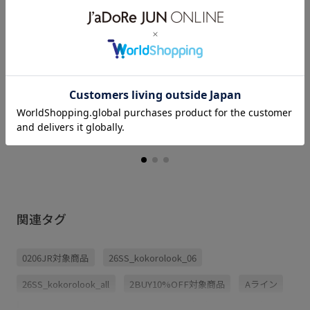
日本橋三越
ゆうこ (160cm)
骨格： ストレート
パーソナルカラー： ブルべ夏
普段のトップスサイズ： M
着用サイズ : M
カラー : ブラック (01)
関連タグ
0206JR対象商品
26SS_kokorolook_06
26SS_kokorolook_all
2BUY10%OFF対象商品
Aライン