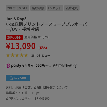
2BUY10%OFF
接触冷感
UVカット
吸水速乾
Jun & Ropé
小紋総柄プリントノースリーブプルオーバ
ー/UV・接触冷感
30%OFF
通常価格:
¥18,700
¥13,090
(税込)
2件のレビュー
なら
月々1,090円
から。分割手数料無料
送料￥500
送料、お届け日数、お届け日時指定について
獲得ポイント数
119pt
お問い合わせ番号 ERM46100