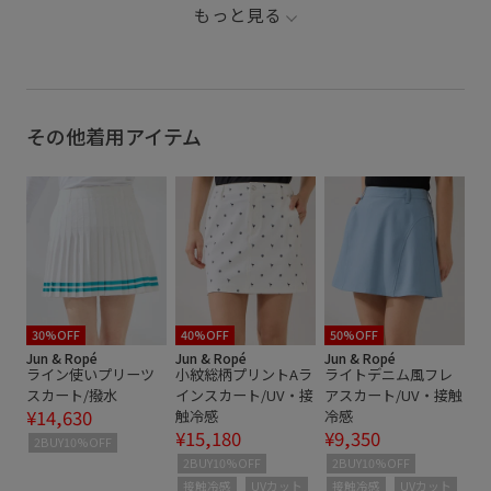
Aラインスカート
J&R9wPREORDER
J&R_26SS3
もっと見る
J&R_26summersale
J&R_26summer_30
J&R_timesale30
J&R_victorycam_02
JUN&ROPE260422クーポン対象アイテム
その他着用アイテム
JUN&ROPE260514クーポン対象アイテム
JUN&ROPE260521クーポン対象アイテム
sleeveless_golf
UVカット
さらりとした
なめらか
ゴルフ
サスティナブル
スカート
デザイン性
ノースリーブ
プルオーバー
伸縮性
光沢感
吸水速乾
30%OFF
40%OFF
50%OFF
Jun & Ropé
Jun & Ropé
Jun & Ropé
ライン使いプリーツ
小紋総柄プリントAラ
ライトデニム風フレ
夏の機能素材アイテム
接触冷感
総柄プリント
スカート/撥水
インスカート/UV・接
アスカート/UV・接触
¥14,630
触冷感
冷感
透け感
遊び心がある
¥15,180
¥9,350
2BUY10%OFF
2BUY10%OFF
2BUY10%OFF
接触冷感
UVカット
接触冷感
UVカット