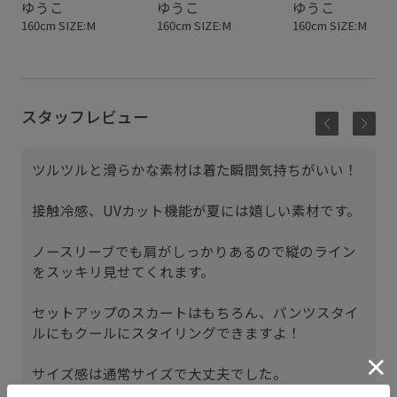
ゆうこ
ゆうこ
ゆうこ
160cm SIZE:M
160cm SIZE:M
160cm SIZE:M
スタッフレビュー
ツルツルと滑らかな素材は着た瞬間気持ちがいい！
接触冷感、UVカット機能が夏には嬉しい素材です。
ノースリーブでも肩がしっかりあるので縦のライン
をスッキリ見せてくれます。
セットアップのスカートはもちろん、パンツスタイ
ルにもクールにスタイリングできますよ！
サイズ感は通常サイズで大丈夫でした。