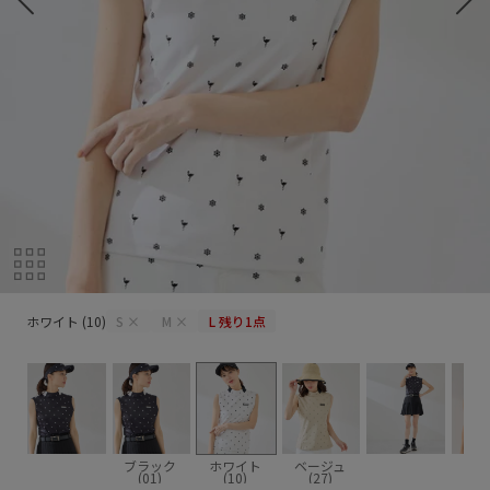
ホワイト (10)
ホワイト (10)
S
×
M
×
L
残り1点
ブラック
ホワイト
ベージュ
(01)
(10)
(27)