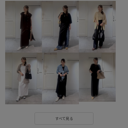
SHC36240
SHL36260
SHM36240
26SS15
26SS30
26summer_salon_bottom
Exclusive_GW
Tシャツ
Wbag_pickup
あたたかい
きれいに見える
さらっと着れる
さりげないアクセント
ふくらみ
アウトドア
イージーパンツ
オーバーサイズ
カジュアル
カラフル
コントラスト
ゴム仕様
シンプル
ジャージ
ジャージ素材
スッキリ
スッキリ見え
ステッチ
ストレスフリー
ストレッチ性
スリット
セットアップ
タンクトップ
ダイヤ柄
デコルテがきれい
デザイン性
ナイロン
すべて見る
ノースリーブ
バックスリット
ファブリック
フード