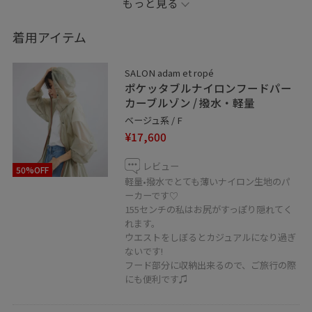
もっと見る
なナイロンなのでカジュアルになりすぎないです。
着用アイテム
スニーカーは合わせやすく、履き心地の良いasicsにしま
した。
SALON adam et ropé
ポケッタブルナイロンフードパー
Information
カーブルゾン / 撥水・軽量
※記載のないものは私物です。
ベージュ系 / F
¥17,600
※撮影場所やライティング、お使いのモニター環境によ
って色の見え方が異なる場合がございます。
レビュー
50%OFF
※商品のカラーは詳細画像の色味をご参照ください。
軽量•撥水でとても薄いナイロン生地のパ
ーカーです♡
155センチの私はお尻がすっぽり隠れてく
JUNアプリのお気に入りのコーディネートや、
れます。
ショップスタッフの♡をタップ！
ウエストをしぼるとカジュアルになり過ぎ
→フォローを頂くと【お気に入り】タブから
ないです!
ご覧いただきやすくなります！
フード部分に収納出来るので、ご旅行の際
にも便利です♫
ぜひ、フォローやお気に入りお願いします♡