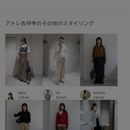
フード付き
ブレスレット
プリントTシャツ
アトレ吉祥寺のその他のスタイリング
プルオーバー
ヘアアレンジ
ポケッタブル
ミニマル
メリハリ
モード
レイヤードスタイル
ロングシーズン
ワンピース
上品
伸縮性
光沢感
冷房対策
別注アイテム
夏にぴったり
大人カジュアル
幅広
快適
快適なはき心地
快適な着心地
抜け感
持ち運びに便利
撥水加工
kana
na
旅行
柔らかい風合い
活躍する一着
着映え
michiru
158cm
163cm
156cm
穿き心地が良い
立体感
立体的
薄手
足捌きが楽
軽い着心地
軽さがポイント
透け感
高級感