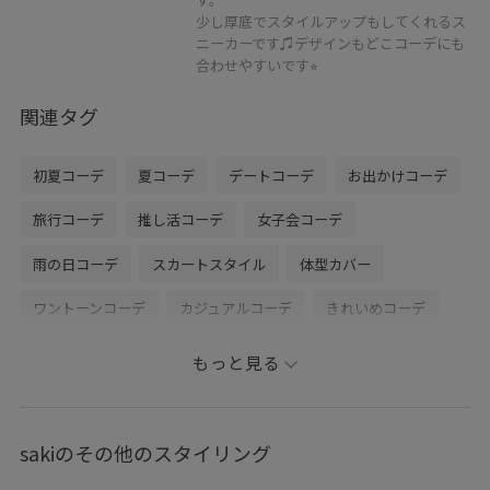
少し厚底でスタイルアップもしてくれるス
ニーカーです♫デザインもどこコーデにも
合わせやすいです⭐︎
関連タグ
初夏コーデ
夏コーデ
デートコーデ
お出かけコーデ
旅行コーデ
推し活コーデ
女子会コーデ
雨の日コーデ
スカートスタイル
体型カバー
ワントーンコーデ
カジュアルコーデ
きれいめコーデ
SALON adam et ropé
ストレート
ブルべ冬
乾燥
もっと見る
トップス
その他トップス
ジャケット/アウター
ブルゾン
スカート
バッグ
トートバッグ
sakiのその他のスタイリング
シューズ
スニーカー
SBA56210
SBX56420