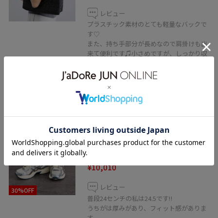
レビュー
プラスチック素材のとても軽量なバックで
す♡
また、持ち手部分が長めなので肩掛けも出
来て便利です♫小さめですが、しっかり収
納してくれます。
サッと置いた時でも独立してしっかり立っ
てくれるのも嬉しいです♡
SALON adam et ropé
【J'aDoRe・店舗限定】
【asics（アシックス）】GEL-1130
ホワイト系 / 24.5
¥10,010
レビュー
30%OFF
普段24センチの私は24.5です‼︎
うちがは厚みがあり、フィット感がありま
す。