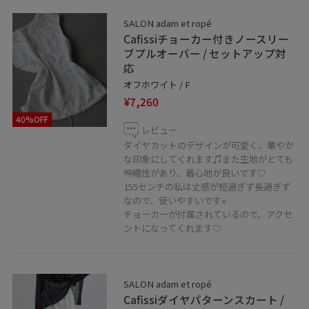
LINEでのお問い合わせを開始致しました！
SALON adam et ropé
アトレ吉祥寺店スタッフへのご相談は
Cafissiチョーカー付きノースリー
【友達追加】をタップしてください。
ブプルオーバー / セットアップ対
応
お気軽にお問合せくださいませ☺︎
オフホワイト / F
¥7,260
40%OFF
レビュー
ダイヤカットのデザインが可愛く、華やか
な印象にしてくれます♫また生地がとても
伸縮性があり、着心地が良いです♡
SALON adam et ropé アトレ吉祥寺店
155センチの私は丈感が短過ぎず長過ぎず
なので、使いやすいです⭐︎
東京都武蔵野市吉祥寺南町1-1-24
チョーカーが付属されているので、アクセ
☎︎0422-22-1493
ントになってくれます♡
営業時間10:00〜21:00
SALON adam et ropé
Cafissiダイヤパターンスカート /