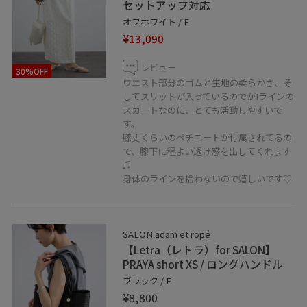
セットアップ対応
オフホワイト / F
¥13,090
レビュー
30%OFF
ウエスト部分のゴムと生地の柔らかさ、そ
してスリットが入っているのでがIラインの
スカートなのに、とても活動しやすいで
す。
膝丈くらいのペチコートが付属されてるの
で、膝下に程よい透け感を出してくれます
♫
身体のラインを拾わないので嬉しいです♡
SALON adam et ropé
【Letra（レトラ）for SALON】
PRAYA short XS / ロングハンドル
ブラック / F
¥8,800