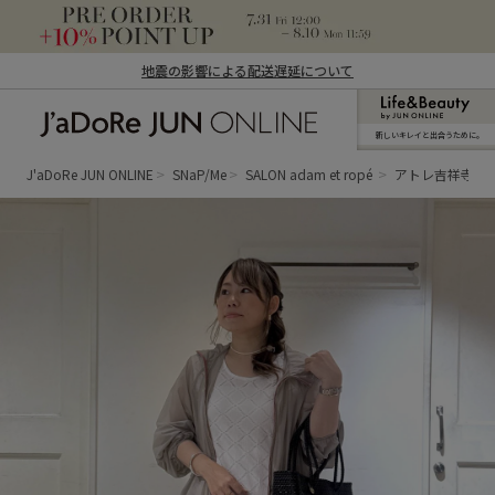
地震の影響による配送遅延について
新しいキレイと出合うために。
J'aDoRe JUN ONLINE（ジャドール ジュ
ン オンライン）
J'aDoRe JUN ONLINE
SNaP/Me
SALON adam et ropé
アトレ吉祥寺