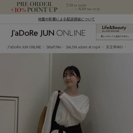
地震の影響による配送遅延について
新しいキレイと出合うために。
J'aDoRe JUN ONLINE（ジャドール ジュ
ン オンライン）
J'aDoRe JUN ONLINE
SNaP/Me
SALON adam et ropé
天王寺MIO
mi