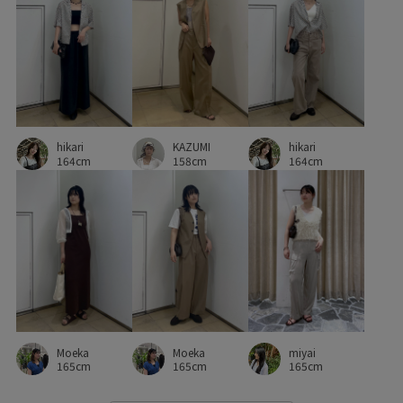
快適なはき心地
抜け感
柔らかい風合い
汗ばむ季節も快適
活躍するアイテム
牛革
知的
細く見える
肌触りが良い
華やか
落ち感
薄手
透け感
通気性
遊び心がある
重ね付けもおすすめ
KAZUMI
hikari
hikari
158cm
164cm
164cm
Moeka
Moeka
miyai
165cm
165cm
165cm