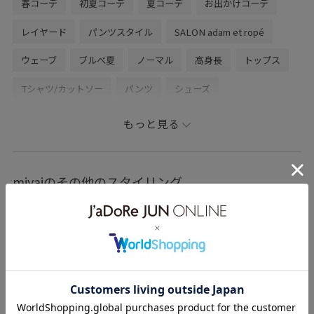
春コーデ
初夏コーデ
夏コーデ
お出かけコーデ
お問い合わせ下さい。スタッフがお返事をさせて頂きま
す。
レイヤード
パンツスタイル
SALON adam et ropé
LINEでサロン アダム エ ロぺ天王寺MIO店スタッフに相談
ウェーブ
ブルべ夏
ノーマル
高身長
トップス
は【友達だち追加】をタップをして下さい。
Tシャツ/カットソー
パンツ
シューズ
その他シューズ
アクセサリー
ネックレス
もっと見る
SBM56320
SBZ56460
SHA36000
SHS26110
2512JUNPRESS対象商品
26SS_salon_BAGSHOSE
miyaiのその他のスタイリング
26SS_salon_BAG_SHOSE
26SS_salon_lspant
26SS_salon_weblimited
26summer_salon_WEB
2WAYで使える
Tシャツ
Vネック
WEB限定
きれいめ
こなれ感
さりげないアクセント