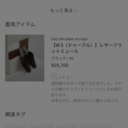
サイズ感が絶妙でインアウトどちらでも綺麗に着られま
もっと見る
す。
前後2way仕様で、気分で変えられるのも嬉しいです。
着用アイテム
bag: KAMARO'AN
SALON adam et ropé
【お問い合わせ番号】SBX56480
【W S（ドゥーブル）】レザーフラ
ットミュール
_ _ _ _ _ _ _ _ _ _ _ _ _ _ _
ブラック / 38
¥29,700
✏︎Information
レビュー
◼︎フォロー
普段通りのサイズ感で大丈夫でした。かか
コーディネートを気に入って頂けたら
との開いたフラットミュールでこなれ感が
あります。
アイコンクリック→“♡フォローする”
本革ながら、馴染みのいい履き心地です。
を押して頂けると励みになります！
関連タグ
◼︎ LINE接客やってます！
商品のお問い合わせや在庫確認など、LINEにてお気軽に