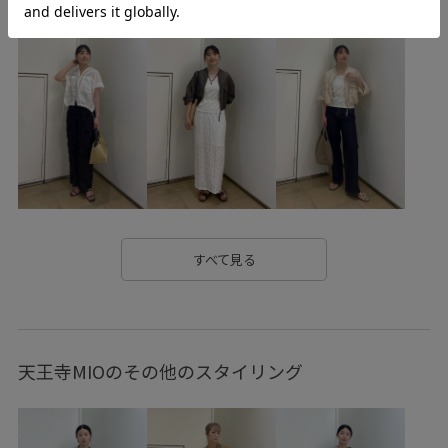
しっかりホールド
やや長め
ゆったり
イヤリング
ウォッシュ加工
オールインワン
オールシーズン
カジュアル
カラフル
ゴム仕様
サイズ調整
サンド
シボ感
シャツ
シンプル
ジャケット
スッキリ
ストレスフリー
セットアップ
センターシーム
タンクトップ
チクチクしない
ナチュラル
ニット
ニュアンスがある
フリル
すべて見る
ブラウス
プルオーバー
ミュール
リネン
リバーシブル
ワイドパンツ
ワンピース
天王寺MIOのその他のスタイリング
ヴィンテージ
上品
優雅
別注アイテム
合わせやすい
大人カジュアル
幅広
快適