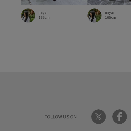
miyai
miyai
165cm
165cm
FOLLOW US ON