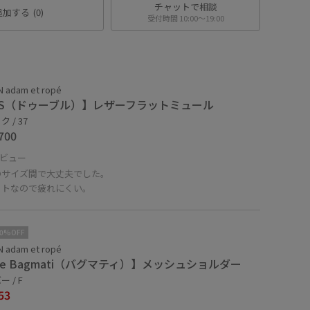
チャットで相談
追加する
(0)
受付時間 10:00〜19:00
 adam et ropé
 S（ドゥーブル）】レザーフラットミュール
 / 37
700
ビュー
のサイズ間で大丈夫でした。
ットなので疲れにくい。
10%OFF
 adam et ropé
he Bagmati（バグマティ）】メッシュショルダー
 / F
53