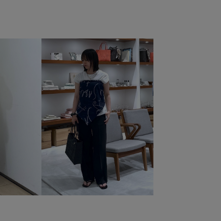
リー
ウエストマーク
オールシーズン
カジュアル
コーマ糸
シボ感
シャイニー
シャツ
シンプル
ット
スカート
スタイルアップ
スッキリ
スラックス
タック
ダメージ加工
デイリーで活躍
デニムシャツ
チュラル
ハリ感
バギーパンツ
バックプリント
ススタイル
ミュール
メッシュ
モード
リメイク
ヴィンテージ感
主役アイテム
伸縮性
優雅
なはき心地
快適な着心地
抜け感
持ちやすいデザイン
風合い
牛革
着映え
薄手
透け感