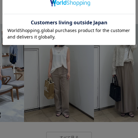
しっかりホールド
アクセサ
コットン
コットン100%
シンプルなトップス
ジャケ
セット
センターシーム
デニム生地
トレンド
ナ
ブラウス
ベルト
ミック
ワンピース
ヴィンテージ
合わせやすい
快適
快適
春夏
普段使い
柔らかい
すべて見る