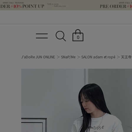
0
J'aDoRe JUN ONLINE
SNaP/Me
SALON adam et ropé
天王寺