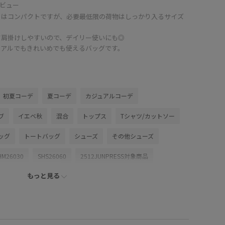
ビュー
目はコンパクトですが、必要最低限の荷物はしっかり入るサイズ
て肩掛けしやすいので、デイリー使いにも◎
ュアルでもきれいめでも使えるバッグです。
初夏コーデ
夏コーデ
カジュアルコーデ
ブ
イエベ秋
混合
トップス
Tシャツ/カットソー
ッグ
トートバッグ
シューズ
その他シューズ
HM26030
SHS26060
2512JUNPRESS対象商品
もっと見る
SS_salon_BAG_SHOSE
26SS_salon_pant
SS_salon_デニム
26SSデニムpick_up
Tシャツ
れ感
さらっとした肌触り
さらりとした