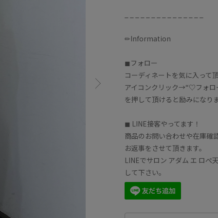
_ _ _ _ _ _ _ _ _ _ _ _ _ _ _
✏︎Information
◼︎フォロー
コーディネートを気に入って
アイコンクリック→“♡フォロ
を押して頂けると励みになり
◼︎ LINE接客やってます！
商品のお問い合わせや在庫確認
お返事をさせて頂きます。
LINEでサロン アダム エ 
して下さい。