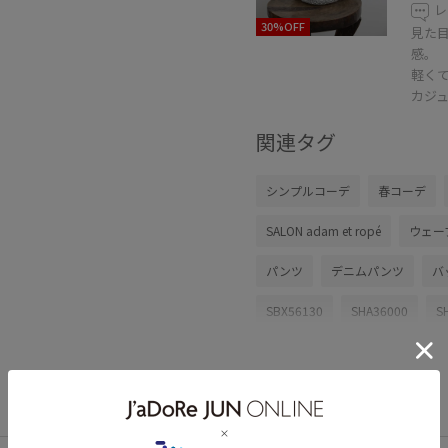
レ
30%OFF
見た
感。
軽く
カジ
関連タグ
シンプルコーデ
春コーデ
SALON adam et ropé
ウェー
パンツ
デニムパンツ
バ
SBX56130
SHA36000
S
26SS_salon_BAGSHOSE
26
26SS_salon_weblimited
26
WEB限定
きれいめ
こな