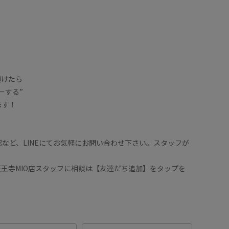
頂けたら
ーする”
ます！
など、LINEにてお気軽にお問い合わせ下さい。スタッフが
ロぺ天王寺MIO店スタッフに相談は【友達だち追加】をタップを