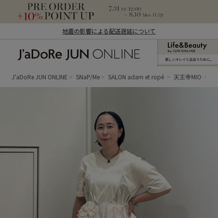
地震の影響による配送遅延について
新しいキレイと出合うために。
J'aDoRe JUN ONLINE（ジャドール ジュ
ン オンライン）
J'aDoRe JUN ONLINE
SNaP/Me
SALON adam et ropé
天王寺MIO
az