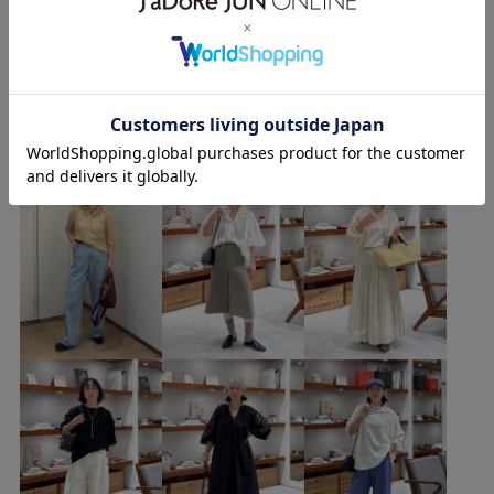
イエベ秋
乾燥
低身長
トップス
もっと見る
Tシャツ/カットソー
パンツ
バッグ
ハンドバッグ
シューズ
その他シューズ
アクセサリー
ネックレス
azukiのその他のスタイリング
SBM56410
SBX56100
SBZ56490
SHA36000
SHS36200
2512JUNPRESS対象商品
26SS_salon_BAGSHOSE
26SS_salon_BAG_SHOSE
26SS_salon_shirt
26summer_salon_PT
26summer_salon_TOPS
2WAYで使える
Exclusive_GW
Tシャツ
Wbottoms_pickup
Wtops_pickup
こなれ感
さりげないアクセント
しっかりホールド
ふんわり
イヤリング
オールシーズン
カジュアル