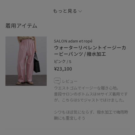
発売前からお問い合わせの多かった【AAYUSHI（アユー
もっと見る
シ） for SALON】別注ペプラムラッフルTシャツを、人気
の撥水パンツと合わせてリラクシーに着てみました。
着用アイテム
※記載のないものは私物となります
SALON adam et ropé
_ _ _ _ _ _ _ _ _ _ _ _ _ _ _
ウォーターリペレントイージーカ
ービーパンツ / 撥水加工
✏︎Information
ピンク / S
¥23,100
◼︎フォロー
レビュー
コーディネートを気に入って頂けたら
ウエストゴムでイージーな履き心地。
アイコンクリック→“♡フォローする”
普段サロンのボトムスはMサイズ着用です
が、こちらはSでジャストではけました。
を押して頂けると励みになります！
シワもほぼ気にならず、撥水加工で梅雨時
◼︎Instagram
期にも重宝しそう
お店のインスタはこちら @salonadametrope_tennoji