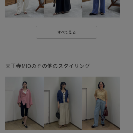
カラフル
コットン
シボ感
ショート丈
シンプル
シンプルなトップス
スタイルアップ
スッキリ
スッキリ見え
スラブ
センターシーム
すべて見る
デイリーで活躍
トレンド
ドロストデザイン
ナイロン
ナチュラル
ニュアンスがある
天王寺MIOのその他のスタイリング
バランスが取りやすい
フリル
フリンジ
ベルト
ペプラム
ボリューム感
マルチに活躍
ミュール
モチーフ
リラックススタイル
ワンピース
ヴィンテージ
優雅
別注アイテム
合わせやすい
大人カジュアル
天然素材
定番
小物
幅広
快適
快適なはき心地
撥水加工
普段使い