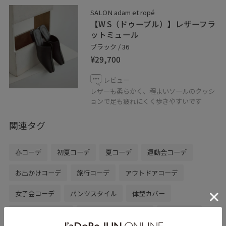
SALON adam et ropé
◼︎ LINE接客やってます！
【W S（ドゥーブル）】レザーフラ
ットミュール
商品のお問い合わせや在庫確認など、LINEにてお気軽に
ブラック / 36
お問い合わせ下さい。スタッフがお返事をさせて頂きま
¥29,700
す。
LINEでサロン アダム エ ロぺ天王寺MIO店スタッフに相談
レビュー
は【友達だち追加】をタップをして下さい。
レザーも柔らかく、程よいソールのクッシ
ョンで足も疲れにくく歩きやすいです
関連タグ
春コーデ
初夏コーデ
夏コーデ
運動会コーデ
お出かけコーデ
旅行コーデ
アウトドアコーデ
女子会コーデ
パンツスタイル
体型カバー
カジュアルコーデ
SALON adam et ropé
ストレート