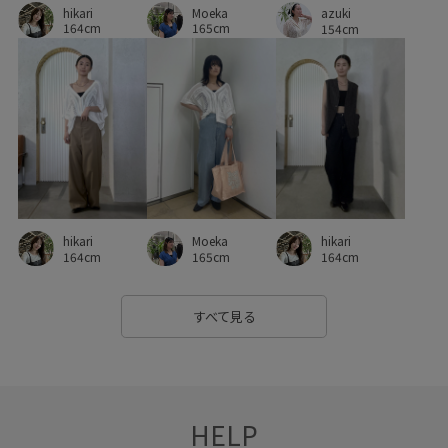
hikari
Moeka
azuki
柔らかい風合い
洗濯OK
洗濯機で洗える
牛革
164cm
165cm
154cm
着映え
穿き心地が良い
綿素材
肌触りが良い
自然な風合い
華やか
薄手
透け感
遊び心がある
hikari
Moeka
hikari
164cm
165cm
164cm
すべて見る
HELP