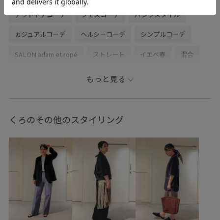
アウトドアコーデ
フェスコーデ
パンツスタイル
カジュアルコーデ
ヘルシーコーデ
シンプルコーデ
SALON adam et ropé
ストレート
イエベ春
混合
トップス
Tシャツ/カットソー
ジャケット/アウター
もっと見る
テーラードジャケット
パンツ
スラックス
シューズ
サンダル
SHA36060
SHM26040
SHS36250
くろのその他のスタイリング
SHV36080
2512JUNPRESS対象商品
26SS_salon_BAGSHOSE
26SS_salon_Silk
26SS_salon_weblimited
salon_26SSlightouter
Tシャツ
Vネック
WEB限定
きれいめ
さらりとした
なめらか
アクセサリー
アンサンブル