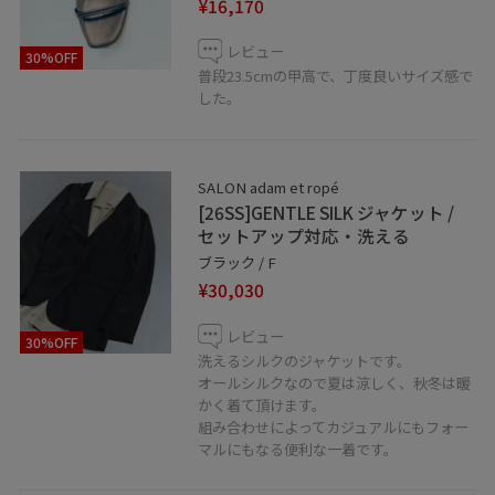
¥16,170
って色の見え方が異なる場合がございます。
※商品のカラーは詳細画像の色味をご参照ください。
レビュー
30%OFF
普段23.5cmの甲高で、丁度良いサイズ感で
JUNアプリのお気に入りのコーディネートや、
した。
ショップスタッフの♡をタップ！
→フォローを頂くと【お気に入り】タブから
ご覧いただきやすくなります！
SALON adam et ropé
[26SS]GENTLE SILK ジャケット /
ぜひ、フォローやお気に入りお願いします♡
セットアップ対応・洗える
ブラック / F
LINEでのお問い合わせを開始致しました！
¥30,030
アトレ吉祥寺店スタッフへのご相談は
【友達追加】をタップしてください。
レビュー
30%OFF
洗えるシルクのジャケットです。
オールシルクなので夏は涼しく、秋冬は暖
お気軽にお問合せくださいませ☺︎
かく着て頂けます。
組み合わせによってカジュアルにもフォー
マルにもなる便利な一着です。