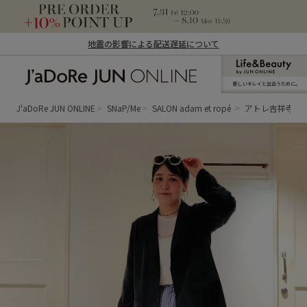
地震の影響による配送遅延について
新しいキレイと出合うために。
J'aDoRe JUN ONLINE（ジャドール ジュ
ン オンライン）
J'aDoRe JUN ONLINE
SNaP/Me
SALON adam et ropé
アトレ吉祥寺