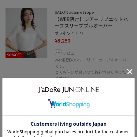
SALON adam et ropé
SALON adam et ropé アトレ吉祥寺店
【WEB限定】シアーリブニットハ
東京都武蔵野市吉祥寺南町1-1-24
ーフスリーブプルオーバー
☎︎0422-22-1493
オフホワイト / F
¥8,250
営業時間10:00〜21:00
レビュー
50%OFF
web限定のシアーリブニットプルオーバー
です。
とても伸びが良いので着心地良くゆったり
と着れます。
且つ二の腕等隠したい場所はしっかりとカ
バーしてくれる丈です。
オフホワイトは透け感があるので、インナ
ーはホワイト系がオススメです。
関連タグ
初夏コーデ
夏コーデ
お出かけコーデ
旅行コーデ