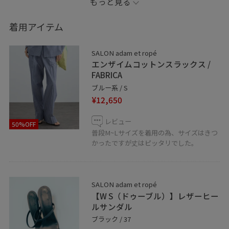
もっと見る
また、サングラスは現在吉祥寺で開催中のポップアップ
IZIPIZIのものです。
着用アイテム
夏らしいサングラスを取り入れるだけで、自然とリゾー
ト感が出ますよ♪
SALON adam et ropé
エンザイムコットンスラックス /
−−−−−−−−−−−−−−−−−−☆☆☆IZIPIZI POPUP☆☆☆−−−−−
FABRICA
−−−−−−−−−−−−−
ブルー系 / S
¥12,650
SALON adam et ropé アトレ吉祥寺店 4/25（土）〜
5/17（日）まで開催中です！
レビュー
50%OFF
パリ発のカラフルなレンズやラウンドフレーム、調光レ
普段М~Lサイズを着用の為、サイズはきつ
ンズなどポップで夏らしいアイテムが勢揃い☆
かったですが丈はピッタリでした。
お洋服にサングラスをプラスして夏のファッションを是
非楽しみましょう♪
SALON adam et ropé
Information
【W S（ドゥーブル）】レザーヒー
ルサンダル
※記載のないものは私物です。
ブラック / 37
※撮影場所やライティング、お使いのモニター環境によ