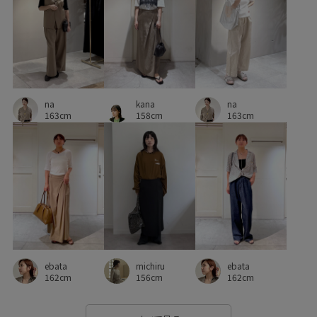
リブニット
リング
ワンピース
ヴィンテージ
上品
二の腕が隠れる
伸縮性
体型カバー
優雅
光沢感
大人カジュアル
安定感
定番
幅広
na
kana
na
快適
快適なはき心地
快適な着心地
抜け感
163cm
158cm
163cm
日本製
春夏
清涼感
知的
立体的
絶妙なシルエット
締め付けない
美脚
肌離れが良い
薄手
透け感
通勤用
防臭加工
ebata
ebata
michiru
162cm
162cm
156cm