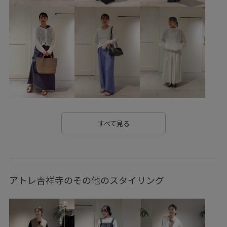
ウォッシュ加工
オフィス
オフィスカジュアル
オーバーサイズ
オープンカラー
カジュアル
カーディガン
キャミワンピース
クルーネック
コットン
サイズ調整
サテン
サロペット
サンド
シアー
シャツ
シルク
シワになりにくい
シンプル
シンプルなトップス
ジャケット
すべて見る
スタイルアップ
スッキリ
ストラップ
ストール
スリップ
セットアップ
タック
タンクトップ
アトレ吉祥寺のその他のスタイリング
ダウン
チェック柄
ドライ
ドライタッチ
ナチュラル
ニット
ニット素材
ハリ感
バランスが良い
フェミニン
プルオーバー
ミニマル