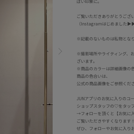
ぽい印象に。
ご覧いただきありがとうござ
（Instagramはじめました▶︎▶︎▶
※記載のないものは私物とな
※撮影場所やライティング、
ざいます。
※商品のカラーは詳細画像の色味を
商品の色合いは、
公式の商品画像をご参照くだ
JUNアプリのお気に入りのコ
ショップスタッフの♡をタッ
→フォローを頂くと【お気に
ご覧いただきやすくなります
ぜひ、フォローやお気に入り