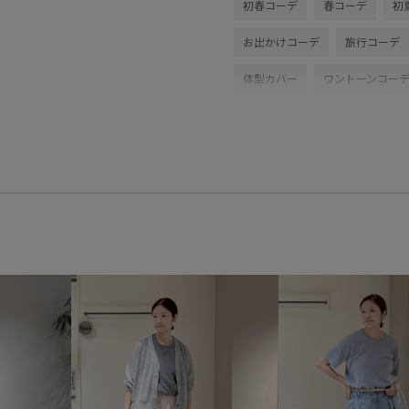
初春コーデ
春コーデ
初
お出かけコーデ
旅行コーデ
体型カバー
ワントーンコー
SALON adam et ropé
ナチュ
ジャケット/アウター
テーラ
シューズ
ビーチサンダル
SHA36040
SHH36200
S
26SS_salon_BAGSHOSE
26
26SS_salon_lspant
ANGIELA
きれいめ
こなれ感
さら
オケージョン
オフィス
カジュアルすぎない
クリー