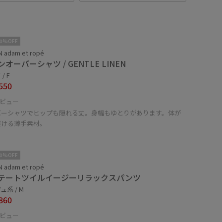
10%OFF
 adam et ropé
オーバーシャツ / GENTLE LINEN
/ F
550
ビュー
バーシャツでヒップも隠れる丈。身幅もゆとりがあります。体が
透ける薄手素材。
10%OFF
 adam et ropé
テートツイルイージーリラックスパンツ
ュ系 / M
860
ビュー