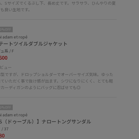
cm、Sサイズでくるぶし下、長め丈です。サラサラ、ひんやりの夏
ても良い生地です。
10%OFF
 adam et ropé
テートツイルダブルジャケット
系 / F
600
ビュー
体型ですが、ドロップショルダーでオーバーサイズ気味。ゆった
着ていただく事で抜け感が出ます。シワになりにくく、とても軽
でカーディガンのようにバッグに忍ばせても◎
10%OFF
 adam et ropé
 S（ドゥーブル）】ナロートングサンダル
/ 37
80