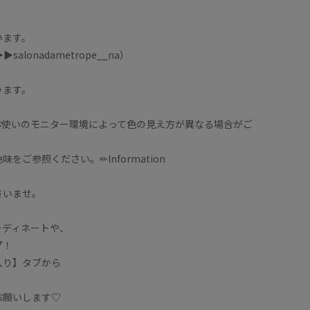
います。
︎salonadametrope__na）
ります。
お使いのモニター環境によって色の見え方が異なる場合がご
ご参照ください。✏︎Information
さいませ。
ーディネートや、
プ！
入り】タブから
！
お願いします♡