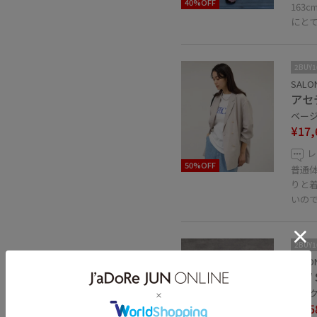
40%OFF
163
にと
2BUY
SALON
アセ
ベージュ
¥17,
レ
50%OFF
普通
りと
いの
2BUY
SALON
【W
ピンク 
¥8,5