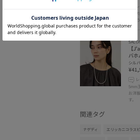
レ
40%OFF
少しだ
ちょ
SALON
【J'
バホ
シルバー
¥41,
レ
5mm
お洋
す。
関連タグ
ナゲディ
エリッカニコラス