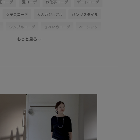
夏コーデ
夏コーデ
お仕事コーデ
デートコーデ
女子会コーデ
大人カジュアル
パンツスタイル
デ
シンプルコーデ
きれいめコーデ
ベーシック
もっと見る
ラル
イエベ春
敏感
トップス
シャツ/ブラウス
ードジャケット
パンツ
バッグ
トートバッグ
アクセサリー
ネックレス
SBX56030
SBZ56180
HS36170
SHV36170
2026ceremonybi
SS_salon_BAG_SHOSE
26SS_salon_ceremony
LA
Tシャツ
お手入れしやすい
きちんと感
っとした肌触り
さらりとした
なめらか
アイコニック
オフィスカジュアル
オンにもオフにも
カジュアル
ンな印象
ゴム仕様
サイズ調整
サスティナブル