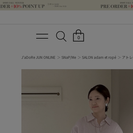
0
J'aDoRe JUN ONLINE
SNaP/Me
SALON adam et ropé
アトレ