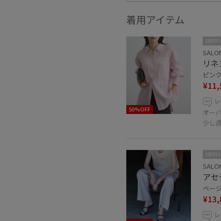
着用アイテム
2BUY
SALON
リネン
ピンク 
¥11,
レ
50%OFF
オー
少し
2BUY
SALON
アセ
ベージ
¥13,
レ