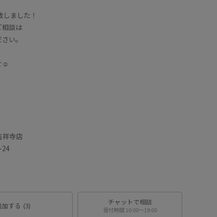
始致しました！
ご相談は
ださい。
☺︎
トレ吉祥寺店
24
チャットで相談
追加する
(3)
受付時間 10:00〜19:00