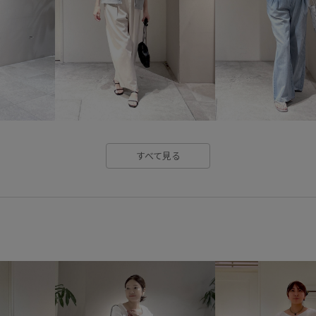
サンダル
シグネチャーアイ
シワになりにくい
シンプル
スタイルアップ
スッキリ
ソフトな風合い
ダウン
ネオプレン
ノースリーブ
すべて見る
ブラウス
ベルト
ミニマ
ロングシーズン
ワイドシル
冷房対策
切りっぱなし
快適なはき心地
快適な着心
普段使い
活躍する一着
美シルエット
羽織るだけで