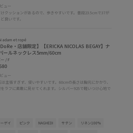
ビュー
けクッションがあるので、歩きやすいです。普段23.5cmで37が
うど良いです。
 adam et ropé
aDoRe・店舗限定】【ERICKA NICOLAS BEGAY】ナ
パールネックレス5mm/60cm
 / F
580
ビュー
玉は主張すぎず、使いやすいです。60cmの長さは胸元にかかり、
服をラフに素敵に見せてくれます。シルバー925で軽いつけ心地で
ビーゲイ
ピンク
NAGHEDI
サテン
リネン100%