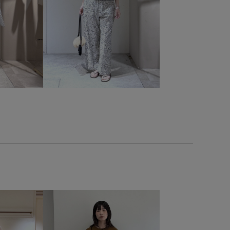
テム
シャツ
ショートパンツ
シルク
ジャケット
ジャケット合わせ
スエード
ステッチ
ストレスフリー
セットアップ
ツイル生地
トングサンダル
ドライ
ニット
パール
フィット感
フェミニン
フォーマル
ル
リネン
リネンシャツ
リネン素材
レイヤード
エット
ワンピース
上品
伸縮性
優雅
光沢感
卒業式入学式
合わせやすい
女性らしさ
幅広
快適
地
手織り
抜け感
持ち運びに便利
春夏
活躍間違いなし
発色が良い
程よいゆとり
紫外線対策
オシャレ
耐久性
肌離れが良い
落ち感
薄手