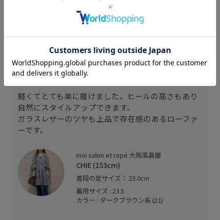
スタッフレビュー
普段のサイズ23cmですが、靴下を履くので23.5cm
でちょうどよかったです。
裸足で履くと少し踵が浮いて大きいくらいでした。
軽くてとても楽に履けました。ヒールの高さもあり
自然にスタイルアップできます。
ガラスレザーのツヤも上品で存在感のあるローファ
ーです。
moi salon et ropé 大阪高島屋
CHIE (153cm)
普段の足サイズ： 23.0cm
着用サイズ : 23.5
カラー : ダークブラウン系 (21)