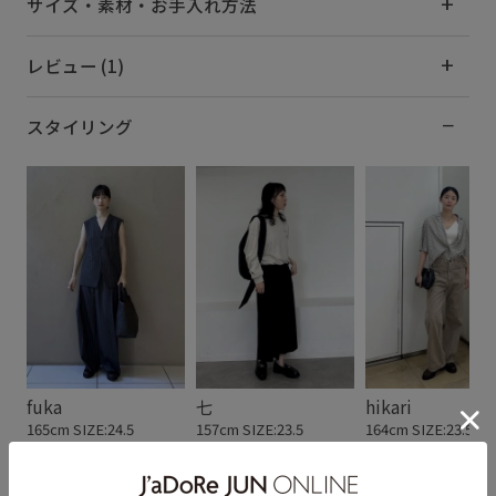
サイズ・素材・お手入れ方法
レビュー (1)
スタイリング
fuka
七
hikari
165cm SIZE:24.5
157cm SIZE:23.5
164cm SIZE:23.5