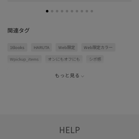
関連タグ
16looks
HARUTA
Web限定
Web限定カラー
Wpickup_items
オンにもオフにも
シボ感
スタイルアップ
スッキリ
トラッド
ボリューム感
もっと見る
ローファー
上品
別注アイテム
天然皮革
定番
履き心地が良い
幅広
耐久性
軽快
通学用
長く使える
防滑性
限定カラー
HELP