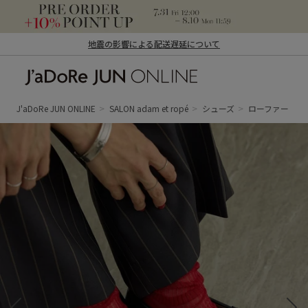
地震の影響による配送遅延について
J'aDoRe JUN ONLINE（ジャドール ジュ
ン オンライン）
J'aDoRe JUN ONLINE
SALON adam et ropé
シューズ
ローファー