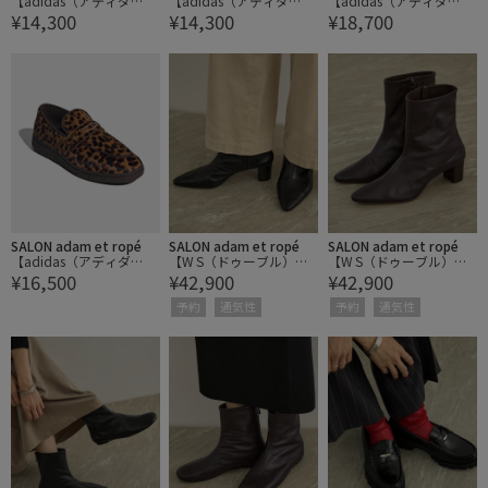
【adidas（アディダ
【adidas（アディダ
【adidas（アディダ
¥14,300
¥14,300
¥18,700
ス）】TOKYO W / トーキ
ス）】TOKYO W / トーキ
ス）】JAPAN W / ジャパ
ョー
ョー
ン
SALON adam et ropé
SALON adam et ropé
SALON adam et ropé
【adidas（アディダ
【W S（ドゥーブル）】
【W S（ドゥーブル）】
¥16,500
¥42,900
¥42,900
ス）】HANDBALL SPEZIA
ソフトレザーヒールショ
ソフトレザーヒールショ
L LOAFER / ハンドボール
ートブーツ
ートブーツ
予約
通気性
予約
通気性
スペツィアル ローファー