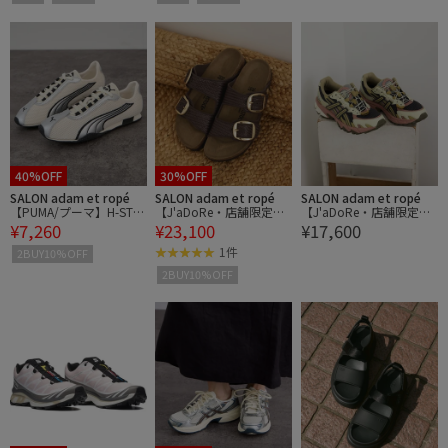
40%OFF
30%OFF
SALON adam et ropé
SALON adam et ropé
SALON adam et ropé
【PUMA/プーマ】H-STR
【J'aDoRe・店舗限定】
【J'aDoRe・店舗限定】
¥7,260
¥23,100
¥17,600
EET OG / Hストリート
【BIRKENSTOCK(ビルケ
【asics（アシックス）】
ンシュトック)】Arizona
GEL-SONOMA TR62
1件
2BUY10%OFF
Big Buckle TEX Raffia
2BUY10%OFF