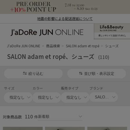
地震の影響による配送遅延について
新しいキレイと出合うために。
J'aDoRe JUN ONLINE（ジャドール ジュ
ン オンライン）
J'aDoRe JUN ONLINE
商品検索
SALON adam et ropé
シューズ
SALON adam et ropé、シューズ
(110)
絞り込む
並び順・表示設定
サイズ
カラー
販売タイプ
ブランド
110
対象商品数
件