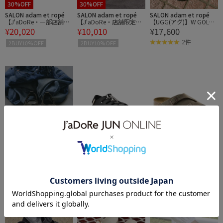
30%OFF
30%OFF
SALON adam et ropé
SALON adam et ropé
SALON adam et ropé
【J'aDoRe・一部店舗限
【J'aDoRe・店舗限定】
【UGG(アグ)】W GOLDE
¥20,020
¥10,010
¥17,600
定】【SALOMON（サロ
【asics（アシックス）】
NGLOW / ゴールデング
モン）】XT-6
GEL-1130
ロウ
2件
2BUY10%OFF
2BUY10%OFF
30%OFF
30%OFF
SALON adam et ropé
SALON adam et ropé
SALON adam et ropé
【UGG(アグ)】GOLDEN
【UGG(アグ)】GOLDEN
【J'aDoRe・一部店舗限
¥13,090
¥13,090
¥20,900
GLOW Embossed / ゴー
GLOW Toggle / ゴールデ
定】【BIRKENSTOCK(ビ
通気性
ルデングロウ エンボスト
ングロウ トグル
ルケンシュトック)】Zuri
2BUY10%OFF
2BUY10%OFF
ch LEVE / チューリッヒ