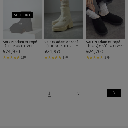
SALON adam et ropé
SALON adam et ropé
SALON adam et ropé
【THE NORTH FACE
【THE NORTH FACE
【UGG(アグ)】W CLASSI
¥24,970
¥24,970
¥24,200
（ザ・ノース・フェイ
（ザ・ノース・フェイ
C MICRO / クラシックマ
ス）】カルミア ヌプシ
ス）】カルミア ヌプシ
イクロ
1件
1件
2件
ブーツ ウォータープルー
ブーツ ウォータープルー
フ
フ
1
2