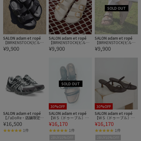
SALON adam et ropé
SALON adam et ropé
SALON adam et ropé
【BIRKENSTOCK(ビルケ
【BIRKENSTOCK(ビルケ
【BIRKENSTOCK(ビルケ
¥9,900
¥9,900
¥9,900
ンシュトック)】Arizona
ンシュトック)】Arizona
ンシュトック)】Arizona
Big Buckle / アリゾナ ビ
Big Buckle / アリゾナ ビ
Big Buckle / アリゾナ ビ
ッグバックル EVA
ッグバックル EVA
ッグバックル EVA
30%OFF
30%OFF
SALON adam et ropé
SALON adam et ropé
SALON adam et ropé
【J'aDoRe・店舗限定】
【W S（ドゥーブル）】
【W S（ドゥーブル）】
¥16,500
¥16,170
¥16,170
【asics（アシックス）】
レザーヒールサンダル
レザーヒールサンダル
GEL-SONOMA TR62
1件
1件
1件
2BUY10%OFF
2BUY10%OFF