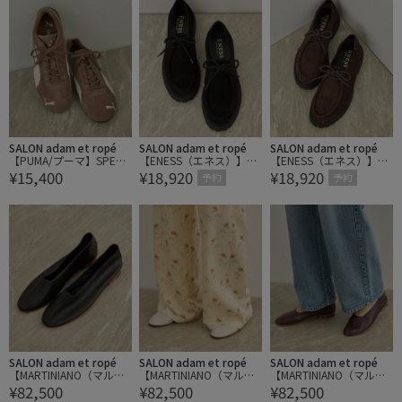
SALON adam et ropé
SALON adam et ropé
SALON adam et ropé
【PUMA/プーマ】SPEED
【ENESS（エネス）】レ
【ENESS（エネス）】レ
¥15,400
¥18,920
¥18,920
CAT OG / スピードキャ
ースアップシューズ
ースアップシューズ
予約
予約
ット
SALON adam et ropé
SALON adam et ropé
SALON adam et ropé
【MARTINIANO（マルテ
【MARTINIANO（マルテ
【MARTINIANO（マルテ
¥82,500
¥82,500
¥82,500
ィニアーノ）】GLOVE /
ィニアーノ）】GLOVE /
ィニアーノ）】GLOVE /