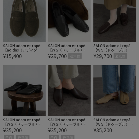
SALON adam et ropé
SALON adam et ropé
SALON adam et ropé
【adidas（アディダ
【W S（ドゥーブル）】
【W S（ドゥーブル）】
¥15,400
¥29,700
¥29,700
ス）】ハンドボール スペ
ソフトレザーローファー
ソフトレザーローファー
通気性
通気性
ツィアル ローファー /H
ANDBALL SPEZIAL LOAFE
R
SALON adam et ropé
SALON adam et ropé
SALON adam et ropé
【W S（ドゥーブル）】
【W S（ドゥーブル）】
【W S（ドゥーブル）】
¥35,200
¥35,200
¥35,200
ミドルヒールレザーミュ
ミドルヒールレザーミュ
ヘアリーレザーフラット
ール
ール
ミュール
予約
通気性
予約
通気性