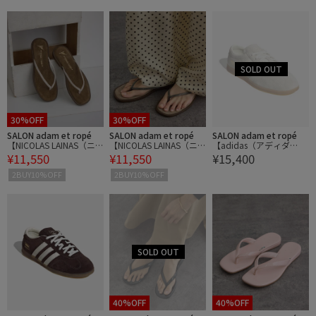
30%OFF
30%OFF
SALON adam et ropé
SALON adam et ropé
SALON adam et ropé
【NICOLAS LAINAS（ニ
【NICOLAS LAINAS（ニ
【adidas（アディダ
¥11,550
¥11,550
¥15,400
コラスライナス）】グリ
コラスライナス）】グリ
ス）】ガゼル ロー プロ /
ッターサンダル
ッターサンダル
Gazelle Lo Pro
2BUY10%OFF
2BUY10%OFF
40%OFF
40%OFF