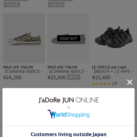
抗菌防臭
抗菌防臭
WILD LIFE TAILOR
WILD LIFE TAILOR
LE CERCLE par ropé
【CONVERSE ADDICT/コ
【CONVERSE ADDICT/コ
【KEEN/キーン】HYPER
¥24,200
¥33,000
¥15,400
ンバースアディクト】CH
ンバースアディクト】O
PORT H2/ハイパーポー
通気性
UCK TAYLOR MATERIAL
NE STAR LOAFER
ト エイチツー
1件
OX
ウォッシャブル