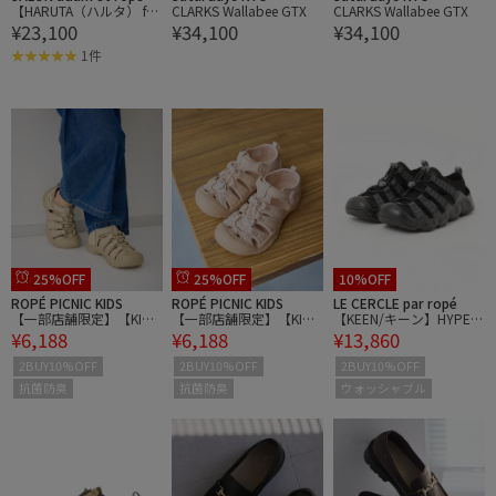
【HARUTA（ハルタ） for
CLARKS Wallabee GTX
CLARKS Wallabee GTX
¥23,100
¥34,100
¥34,100
SALON】別注チャームロ
ーファー
1件
25%OFF
25%OFF
10%OFF
ROPÉ PICNIC KIDS
ROPÉ PICNIC KIDS
LE CERCLE par ropé
【一部店舗限定】【KID
【一部店舗限定】【KID
【KEEN/キーン】HYPER
¥6,188
¥6,188
¥13,860
S/キッズ】【KEEN/キー
S/キッズ】【KEEN/キー
PORT H2/ハイパーポー
ン】NEWPORT H2 C/Y/
ン】NEWPORT H2 C/Y/
ト エイチツー
2BUY10%OFF
2BUY10%OFF
2BUY10%OFF
リンクコーデ
リンクコーデ
抗菌防臭
抗菌防臭
ウォッシャブル