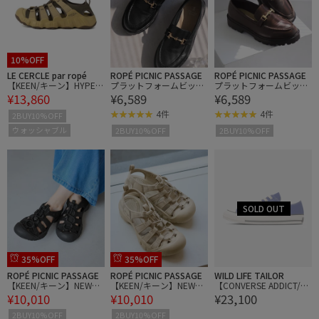
10%OFF
LE CERCLE par ropé
ROPÉ PICNIC PASSAGE
ROPÉ PICNIC PASSAGE
【KEEN/キーン】HYPER
プラットフォームビット
プラットフォームビット
¥13,860
¥6,589
¥6,589
PORT H2/ハイパーポー
ローファー/軽量・晴雨
ローファー/軽量・晴雨
ト エイチツー
兼用
兼用
4件
4件
2BUY10%OFF
ウォッシャブル
2BUY10%OFF
2BUY10%OFF
35%OFF
35%OFF
ROPÉ PICNIC PASSAGE
ROPÉ PICNIC PASSAGE
WILD LIFE TAILOR
【KEEN/キーン】NEWPO
【KEEN/キーン】NEWPO
【CONVERSE ADDICT/コ
¥10,010
¥10,010
¥23,100
RT H2/リンクコーデ
RT H2/リンクコーデ
ンバースアディクト】CH
UCK TAYLOR CANVAS OX
2BUY10%OFF
2BUY10%OFF