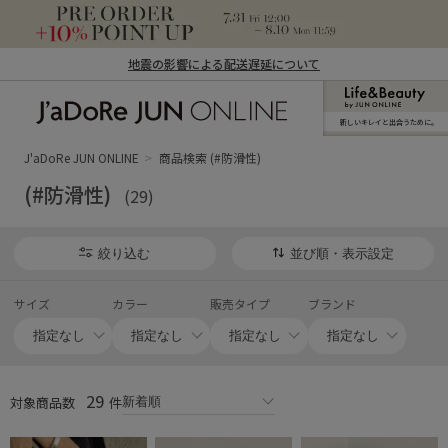
地震の影響による配送遅延について
新しいキレイと出合うために。
J'aDoRe JUN ONLINE（ジャドール ジュ
ン オンライン）
J'aDoRe JUN ONLINE
商品検索 (#防滑性)
(#防滑性)
(29)
絞り込む
並び順・表示設定
サイズ
カラー
販売タイプ
ブランド
29
対象商品数
件