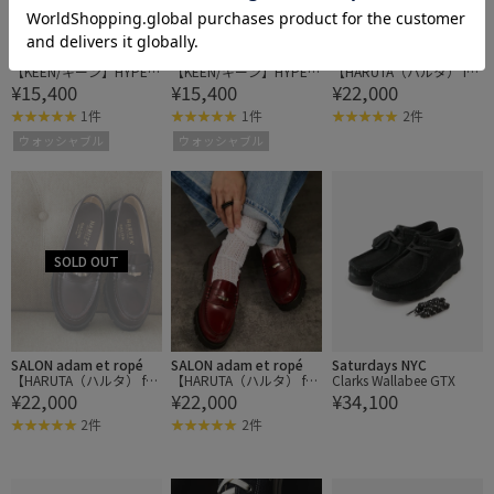
LE CERCLE par ropé
LE CERCLE par ropé
SALON adam et ropé
【KEEN/キーン】HYPER
【KEEN/キーン】HYPER
【HARUTA（ハルタ） for
¥15,400
¥15,400
¥22,000
PORT H2/ハイパーポー
PORT H2/ハイパーポー
SALON】別注ガラスレザ
ト エイチツー
ト エイチツー
ーローファー
1件
1件
2件
ウォッシャブル
ウォッシャブル
SALON adam et ropé
SALON adam et ropé
Saturdays NYC
【HARUTA（ハルタ） for
【HARUTA（ハルタ） for
Clarks Wallabee GTX
¥22,000
¥22,000
¥34,100
SALON】別注ガラスレザ
SALON】別注ガラスレザ
ーローファー
ーローファー
2件
2件