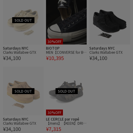
30%OFF
Saturdays NYC
BIOTOP
Saturdays NYC
Clarks Wallabee GTX
MEN【CONVERSE for BI
Clarks Wallabee GTX
¥34,100
¥10,395
¥34,100
OTOP】 ALL STAR (R) LIF
TED OX / BT
30%OFF
Saturdays NYC
LE CERCLE par ropé
Clarks Wallabee GTX
【mens】【KEEN】DRIF
¥34,100
¥7,315
T CREEK H2/ドリフト ク