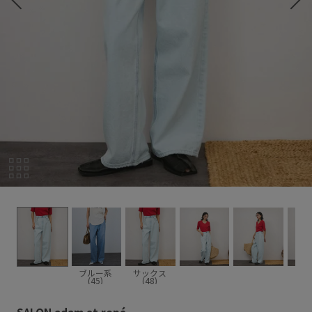
ブルー系
サックス
(45)
(48)
SALON adam et ropé