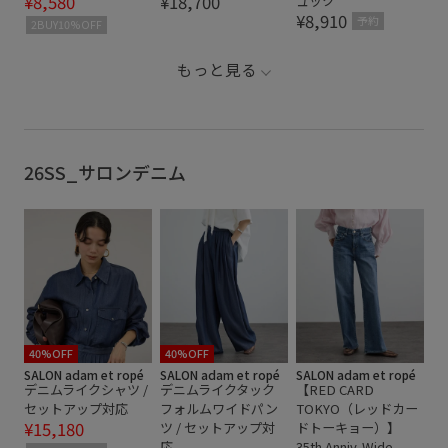
¥8,580
¥18,700
ュック
¥8,910
予約
2BUY10%OFF
もっと見る
26SS_サロンデニム
40%OFF
40%OFF
SALON adam et ropé
SALON adam et ropé
SALON adam et ropé
デニムライクシャツ /
デニムライクタック
【RED CARD
セットアップ対応
フォルムワイドパン
TOKYO（レッドカー
¥15,180
ツ / セットアップ対
ドトーキョー）】
応
35th Anniv. Wide