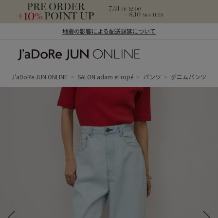
地震の影響による配送遅延について
J'aDoRe JUN ONLINE（ジャドール ジュ
ン オンライン）
J'aDoRe JUN ONLINE
SALON adam et ropé
パンツ
デニムパンツ