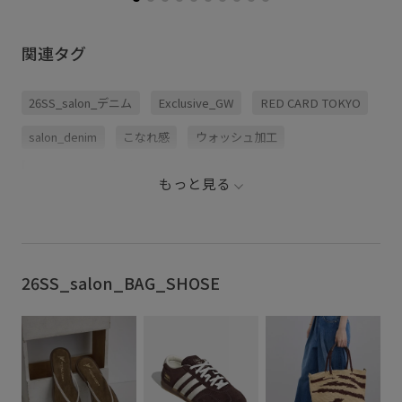
関連タグ
26SS_salon_デニム
Exclusive_GW
RED CARD TOKYO
salon_denim
こなれ感
ウォッシュ加工
オールシーズン
クロップド丈
ジャケット
スッキリ
もっと見る
ストレートデニム
トップス
トラッド
パンツ
フィット感
ユーズド加工
ルーズなシルエット
ワイドシルエット
ヴィンテージ
別注アイテム
26SS_salon_BAG_SHOSE
履きやすい
立体感
脚長効果
落ち感
足長
軽やかな素材感
軽量素材