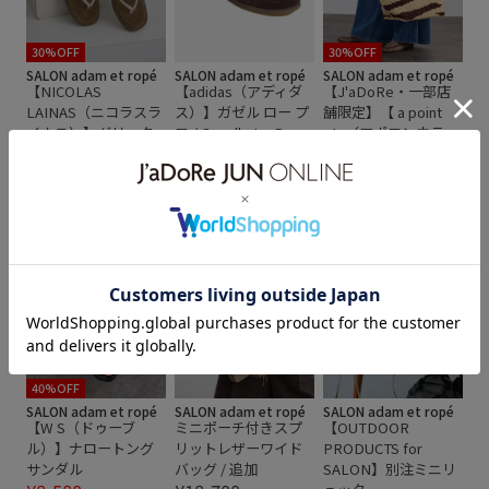
30%OFF
30%OFF
SALON adam et ropé
SALON adam et ropé
SALON adam et ropé
【NICOLAS
【adidas（アディダ
【J'aDoRe・一部店
LAINAS（ニコラスラ
ス）】ガゼル ロー プ
舗限定】【 a point
イナス）】グリッタ
ロ / Gazelle Lo Pro
etc（アポワンウテ
¥15,400
ーサンダル
セ）】RAVO
¥11,550
¥30,030
2BUY10%OFF
2BUY10%OFF
40%OFF
SALON adam et ropé
SALON adam et ropé
SALON adam et ropé
【W S（ドゥーブ
ミニポーチ付きスプ
【OUTDOOR
ル）】ナロートング
リットレザーワイド
PRODUCTS for
サンダル
バッグ / 追加
SALON】別注ミニリ