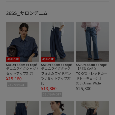
デニムパンツ
パンツ
個性的なデザイン
公式サイト限定
定番
柔らかい風合い
肌に馴染む
26SS_サロンデニム
40%OFF
40%OFF
SALON adam et ropé
SALON adam et ropé
SALON adam et ropé
デニムライクシャツ /
デニムライクタック
【RED CARD
セットアップ対応
フォルムワイドパン
TOKYO（レッドカー
¥15,180
ツ / セットアップ対
ドトーキョー）】
応
35th Anniv. Wide
2BUY10%OFF
¥13,860
¥25,300
2BUY10%OFF