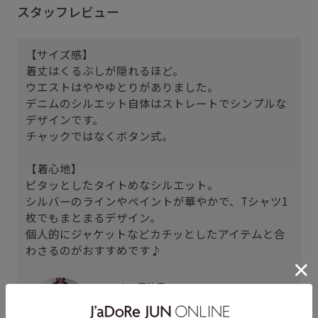
スタッフレビュー
【サイズ感】
着丈はくるぶしが隠れるほど。
ウエストはややゆとりがありました。
デニムのシルエット自体はストレートでシンプルな
デザインです。
チャックではなくボタン式。
【着心地】
ピタッとしたタイトめなシルエット。
シルバーのラインやペイントが華やかで、Tシャツ1
枚でもまとまるデザイン。
個人的にジャケットなどカチッとしたアイテムと合
わさるのがおすすめです♪
アトレ恵比寿
haru (159cm)