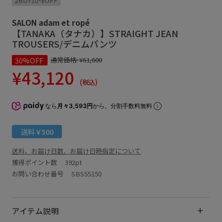
2BUY10%OFF
SALON adam et ropé
【TANAKA（タナカ）】STRAIGHT JEAN
TROUSERS/デニムパンツ
30%OFF
通常価格:
¥61,600
¥43,120
(税込)
なら
月々3,593円
から。分割手数料無料
送料￥500
送料、お届け日数、お届け日時指定について
獲得ポイント数
392pt
お問い合わせ番号 SBS55150
アイテム説明