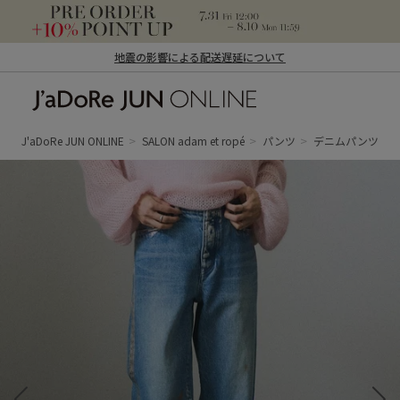
地震の影響による配送遅延について
J'aDoRe JUN ONLINE（ジャドール ジュ
ン オンライン）
J'aDoRe JUN ONLINE
SALON adam et ropé
パンツ
デニムパンツ