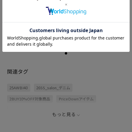
骨格： ナチュラル
パーソナルカラー： ブルべ夏
普段のボトムスサイズ： S(36〜
38)
着用サイズ : 25
カラー : ブルー系 (47)
関連タグ
25AWBI40
26SS_salon_デニム
2BUY10%OFF対象商品
PriceDownアイテム
salon_25ss_denim_pickup
salon_tanaka_collection
もっと見る
TANAKA
ジャドール限定
ストレートデニム