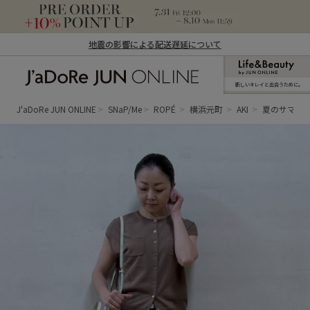
地震の影響による配送遅延について
新しいキレイと出合うために。
J'aDoRe JUN ONLINE（ジャドール ジュ
ン オンライン）
J'aDoRe JUN ONLINE
SNaP/Me
ROPÉ
横浜元町
AKI
夏のサマー