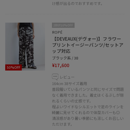
け感が出るのでおすすめです。
【友だち追加】をタップをして下さい
2BUY10%OFF
ROPÉ
【DEVEAUX(デヴォー)】フラワー
プリントイージーパンツ/セットア
ップ対応
ブラック系 / 38
¥17,600
50%OFF
レビュー
164cm 38サイズ着用
普段履いているパンツと同じサイズで問題
なく着用できました。着丈はくるぶしが隠
れるくらいの丈感です。
程よいワイドなシルエットで足のラインを
綺麗に見せてくれるので体型カバーも◎
清涼感があり暑い季節にも涼しくお召しい
ただけます。