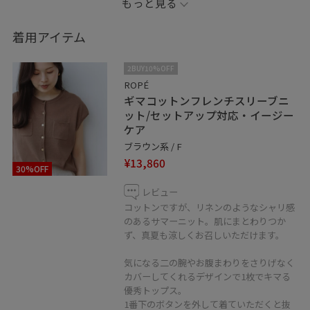
もっと見る
※記載のないものはスタッフの私物です。
着用アイテム
※店頭及び屋外での撮影画像は、光の当たり具合で色味
2BUY10%OFF
が異なって見える場合がございます。
ROPÉ
ギマコットンフレンチスリーブニ
商品の色味はスタジオ撮影の画像をご参照ください。
ット/セットアップ対応・イージー
ケア
※♡ボタンを押してお気に入り！
ブラウン系 / F
お気に入りしていただくと、気になったコーディネート
¥13,860
30%OFF
や商品がチェックしやすくなります。
スタッフのフォローもあわせてご利用ください。
レビュー
コットンですが、リネンのようなシャリ感
のあるサマーニット。肌にまとわりつか
※LINE接客承ってます！
ず、真夏も涼しくお召しいただけます。
聞きたいことはあるけれど電話するお時間がない方、な
気になる二の腕やお腹まわりをさりげなく
かなか外に出られないという方、お取り置きなどもお伺
カバーしてくれるデザインで1枚でキマる
い出来ます！
優秀トップス。
是非、お気軽にメッセージ送ってください。
1番下のボタンを外して着ていただくと抜