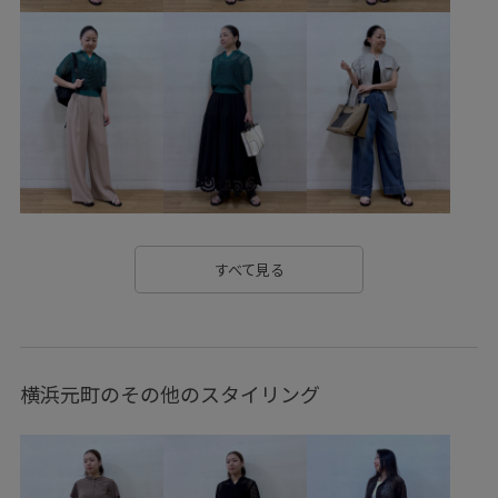
rope2000
ROPÉ_GIFT
ROPÉ_RECOMMEND BOTTOMS
specialweek
YBAG_Mini
Y_BAG
【E'POR】
きちんと感
きれいめ
さらっとした肌触り
さらりとした
さらりと快適
ウォーム感
エレガント
オフィス
オフィスカジュアル
カジュアル
カーディガン
カーディガンとしても着れる
コットン
すべて見る
サイドジップ
サイドファスナー
サマーニット
シンプル
ジャケット
スカート
スタイリッシュ
横浜元町のその他のスタイリング
スッキリ
スッキリ見え
ストラップ
セットアップ
ニット
バランスが良い
パンツにもスカートにも
ビジネス
フェミニン
フレアスカート