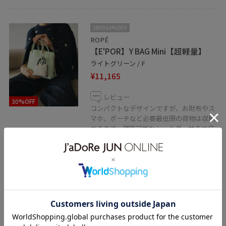
2BUY10%OFF
ROPÉ
【E'POR】Y BAG Mini【超軽量】
ライトグリーン / F
¥11,165
レビュー
30%OFF
コンパクトなデザインですが、お財布やス
マホ、ポーチなど必要最低限の荷物は収納
できます。調節可能なショルダー付きで使
いやすいデザイン。
配色がかわいく、コーディネートのアクセ
ントに◎
関連タグ
初夏コーデ
夏コーデ
お仕事コーデ
デートコーデ