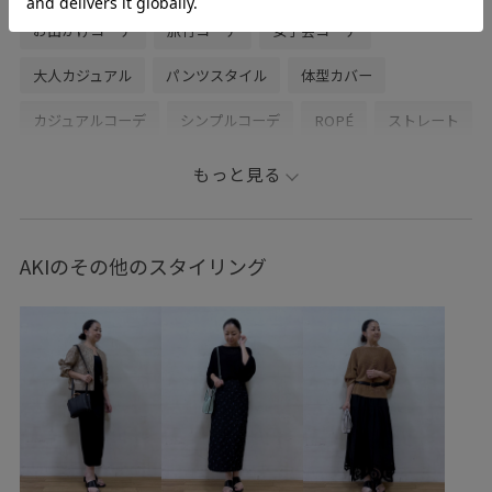
お出かけコーデ
旅行コーデ
女子会コーデ
大人カジュアル
パンツスタイル
体型カバー
カジュアルコーデ
シンプルコーデ
ROPÉ
ストレート
イエベ秋
混合
トップス
ニット/セーター
もっと見る
パンツ
バッグ
ハンドバッグ
GGM26240
GGS26220
GGX85100
25AW_ROPÉ
AKIのその他のスタイリング
25SSJUNPRESS
25SS_ROPÉ
25SS_ROPÉ_YBAG
26SS15
26SS15BI
26SS_ROPÉ
2WAYで使える
accessories
c1000
E'POR_mini
GG coolstyle 02
GG coolstyle 03
GG coolstyle 07
popup0206
PRE AUTUMN 2025
ROPÉ KNIT
ROPÉ TOPS