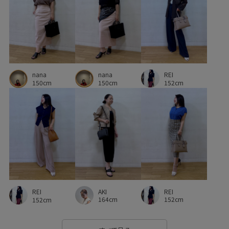
フレンチスリーブ
プルオーバー
ベルト
ポリエステル
ミニバッグ
ライラック
リサイクル
リネン
ワンピース
ワンポイントになる
上品
nana
REI
二の腕が隠れる
伸縮性
内ポケット
収納力
nana
150cm
152cm
150cm
取り外し可能
取り外し可能なストラップ
型崩れしにくい
大人の女性
定番
快適
旅行
春夏
機能的
清涼感
秋冬
美シルエット
胸ポケット
自宅で洗える
華やか
軽量性
透け感
通勤バッグ
金ボタン
長財布
高見え
麻
AKI
REI
REI
164cm
152cm
152cm