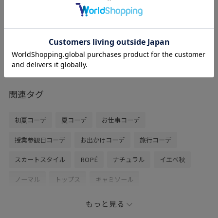
¥18,700
レビュー
軽量ながら大容量な撥水バッグです。
普段使いから通勤、小旅行まで幅広く活用
できてショルダーベルト付きなので肩掛
け、斜め掛けの出来る2WAY使用の万能バ
ッグです。
関連タグ
初夏コーデ
夏コーデ
お仕事コーデ
授業参観日コーデ
お出かけコーデ
旅行コーデ
スカートスタイル
ROPÉ
ナチュラル
イエベ秋
ノーマル
トップス
キャミソール
ジャケット/アウター
ノーカラージャケット
スカート
もっと見る