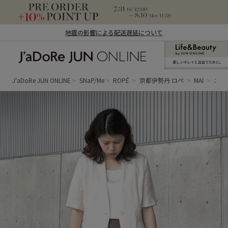
地震の影響による配送遅延について
新しいキレイと出合うために。
J'aDoRe JUN ONLINE（ジャドール ジュ
ン オンライン）
J'aDoRe JUN ONLINE
SNaP/Me
ROPÉ
京都伊勢丹 ロペ
MAI
ニッ