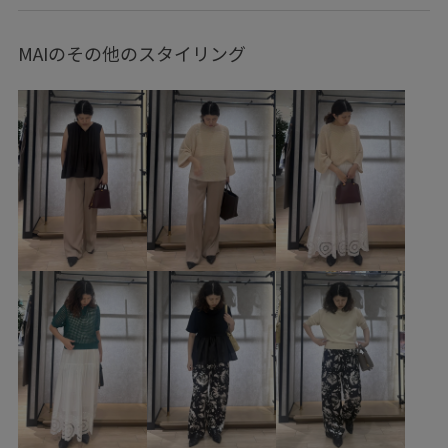
GGC26130
GGF26020
GGV26110
26SS15
26SS30
26SS_ROPÉ
GG coolstyle 03
MAIのその他のスタイリング
GG coolstyle 05
GG coolstyle 06
ROPÉ LIGHT OUTER
ROPÉ_RECOMMEND BOTTOMS
ROPÉ_おすすめインナー
ROPÉ_オフィスカジュアル
ROPÉ_リネンアイテム
ROPÉ_名品
Vネック
きちんと感
きれいめ
さっと羽織れる
さらっとした肌触り
さらっと着れる
さらりとした
ウエストがゴム
エレガント
オフィス
カジュアル
カジュアルすぎない
カットソー
カットソー素材
カーディガン
コットン
コットン糸
サテン
シアー
シアー感
シアー素材
シャツ