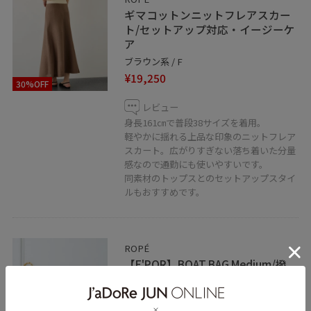
ギマコットンニットフレアスカー
ト/セットアップ対応・イージーケ
ア
ブラウン系 / F
¥19,250
30%OFF
レビュー
身長161㎝で普段38サイズを着用。
軽やかに揺れる上品な印象のニットフレア
スカート。広がりすぎない落ち着いた分量
感なので通勤にも使いやすいです。
同素材のトップスとのセットアップスタイ
ルもおすすめです。
ROPÉ
【E'POR】BOAT BAG Medium/撥
水・軽量・26AW
ブラック / F