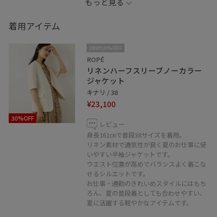
もっと見る
や商品がチェックしやすくなります。
着用アイテム
※記載のないアイテムはスタッフの私物です。
※店頭及び屋外での撮影画像は、光の当たり具合で色味
2BUY10%OFF
が異なって見える場合がございます。
ROPÉ
リネンハーフスリーブノーカラー
商品の色味はスタジオ撮影の画像をご参照下さい。
ジャケット
キナリ / 38
LINE接客も承ってます！
¥23,100
お取り置きなどもお伺い出来ますので、お気軽にメッセ
30%OFF
ージ送ってください！
レビュー
身長161㎝で普段38サイズを着用。
リネン素材で通気性が良く夏のお仕事に使
いやすい半袖ジャケットです。
ウエスト位置が高めでバランスよく着こな
せるシルエットです。
お仕事・通勤のきれいめスタイルにはもち
ろん、夏の普段着としても合わせやすい、
夏に活躍する軽やかなアイテムです。