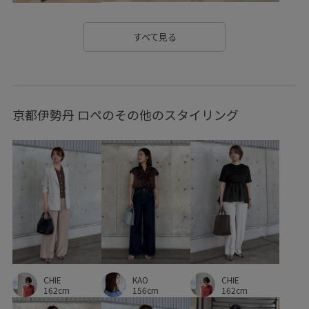
シャープ
シンプル
ジャケット
スタイルアップ
スッキリ
ストラップ
セットアップ
デザイン性
すべて見る
トレンド
ニット
ニット素材
ハイウエスト
バランスが取りやすい
バランスが良い
パンツ
京都伊勢丹 ロペのその他のスタイリング
パンツにもスカートにも
パンプス
フォーマル
フラットシューズ
フレアなシルエット
フレアシルエット
フレアスカート
フレンチスリーブ
ブラウス
ベーシック
ペチコート
ボリューム感
リネン
リネン素材
レーヨン混
ワンピース
上品
伸縮性
低身長向け
光沢感
冷房対策
合わせやすい
CHIE
夏に大活躍
小顔効果
幅広
快適
快適な着心地
KAO
CHIE
162cm
156cm
162cm
春夏
清涼感
爽やか
着回しやすい
美シルエット