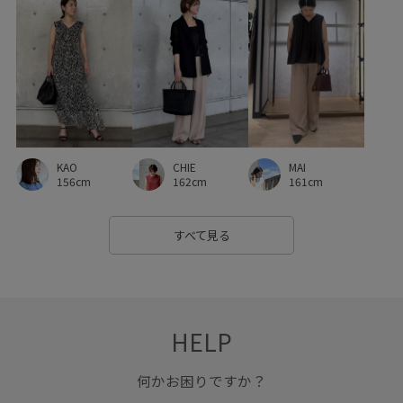
自宅で洗える
落ち感
薄手
身体にフィット
軽量性
軽量素材
透け感
通気性
金ボタン
KAO
CHIE
MAI
156cm
162cm
161cm
すべて見る
HELP
何かお困りですか？