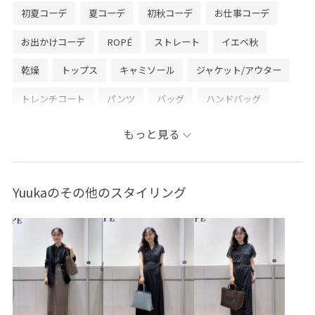
初夏コーデ
夏コーデ
初秋コーデ
お仕事コーデ
お出かけコーデ
ROPÉ
ストレート
イエベ秋
乾燥
トップス
キャミソール
ジャケット/アウター
トレンチコート
パンツ
バッグ
ハンドバッグ
GGF26030
GGX86240
MES06010
MEV06010
もっと見る
26SS15
26SS15MOI
26SS40
26ss_gg_setup_5
26ss_gg_setup_6
26SS_ROPÉ
2WAYで使える
Yuukaのその他のスタイリング
BAMBOO_BAG
E'POR_medium
EPOR_INSTAGRAM2
Exclusive_GW
moi
moi_elegance
moi_item
popup_0306
REALM
REALM_26SS
ROPÉ_RECOMMEND BOTTOMS
ROPÉ_おすすめインナー