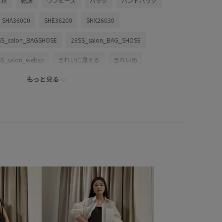
ベ秋
乾燥
ワンピース
バッグ
ハンドバッグ
SHA36000
SHE36200
SHX26030
SS_salon_BAGSHOSE
26SS_salon_BAG_SHOSE
SS_salon_websp
きれいに見える
きれいめ
もっと見る
アクセサリー
オールシーズン
サンダル
シボ感
キリ
センターシーム
トレンド感
ナチュラル
ーブ
パンツ
フラットサンダル
ブラウス
ミュール
リネン
ロングワンピース
上品
優雅
すい
快適
快適なはき心地
柔らかい風合い
しやすい
立体感
薄手
身体にフィット