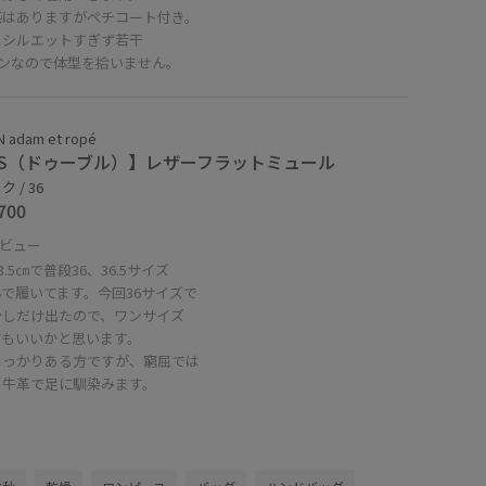
感はありますがペチコート付き。
トシルエットすぎず若干
インなので体型を拾いません。
 adam et ropé
 S（ドゥーブル）】レザーフラットミュール
 / 36
700
ビュー
3.5㎝で普段36、36.5サイズ
で履いてます。今回36サイズで
少しだけ出たので、ワンサイズ
てもいいかと思います。
しっかりある方ですが、窮屈では
、牛革で足に馴染みます。