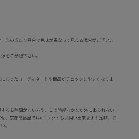
は、光の当たり具合で色味が異なって見える場合がございま
画像をご参照下さい。
！
気になったコーディネートや商品がチェックしやすくなりま
話するお時間がない方や、この時期なかなか外に出られない
寄せ、京都高島屋ではeコレクトもお伺い出来ます！是非、お
さい。