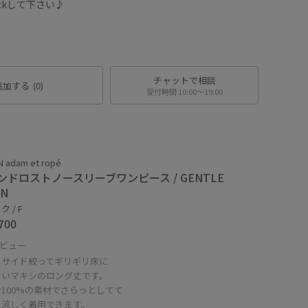
heckして下さい♪
チャットで相談
追加する
(0)
受付時間 10:00〜19:00
 adam et ropé
ンドロストノースリーブワンピース / GENTLE
EN
 / F
700
ビュー
はサイド絞ってギリギリ床に
ないマキシのロング丈です。
100%の素材でさらっとしてて
も涼しく着用できます。