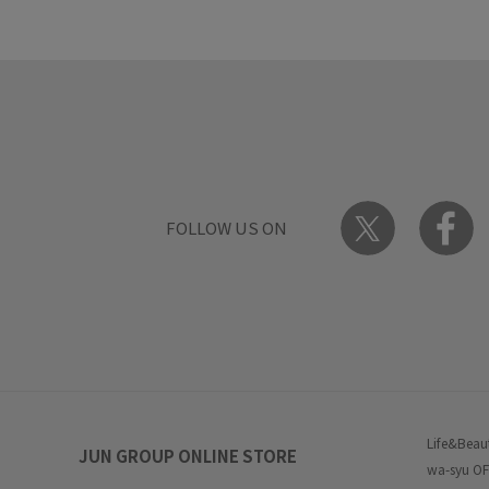
FOLLOW US ON
Life&Beau
JUN GROUP ONLINE STORE
wa-syu OF