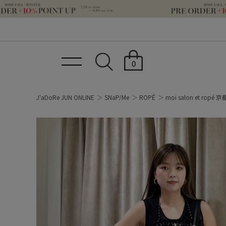
0
J'aDoRe JUN ONLINE
SNaP/Me
ROPÉ
moi salon et ropé