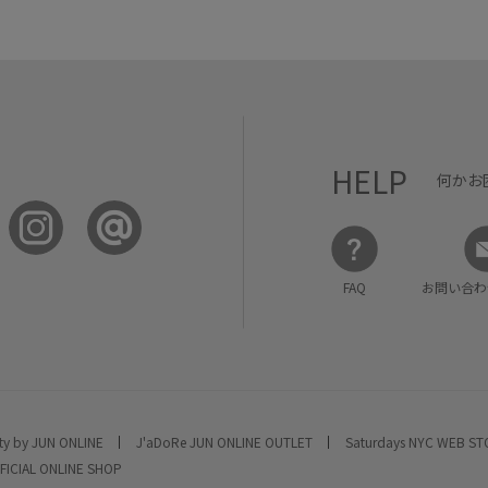
HELP
何かお
FAQ
お問い合わ
ty by JUN ONLINE
J'aDoRe JUN ONLINE OUTLET
Saturdays NYC WEB S
FICIAL ONLINE SHOP