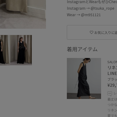
InstagramとWearもぜひC
Instagram → @tsuka_rope
Wear → @m951121
お気に入りに
着用アイテム
SALON
リネ
LIN
ブラック
¥29,
レ
着丈
つか
リネン
夏で