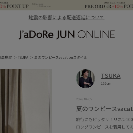
地震の影響による配送遅延について
JaDoRe JUN ONLINE
 京都高島屋
TSUKA
夏のワンピースvacationスタイル
TSUKA
155cm
2026.04.05
夏のワンピースvacat
旅行にもピッタリ！リネン10
ロングワンピースを着用して