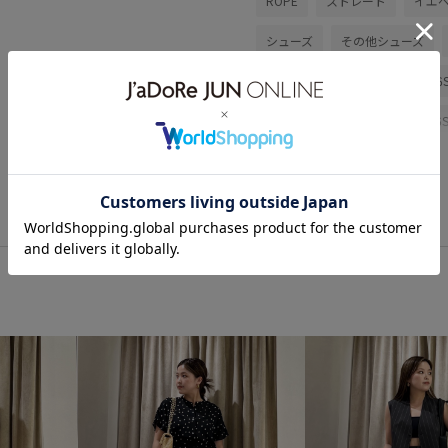
ROPÉ
ストレート
イエ
シューズ
その他シューズ
2512JUNPRESS対象商品
26
26SS_salon_weblimited
26
しっかりホールド
なめらか
シャツ
ジャケット
スッ
ニュアンスがある
ノースリ
ポリエステル
ミニマル
光沢感
凹凸感
合わせや
活躍する一着
牛革
着回
長さ調節可能
麻
麻素材