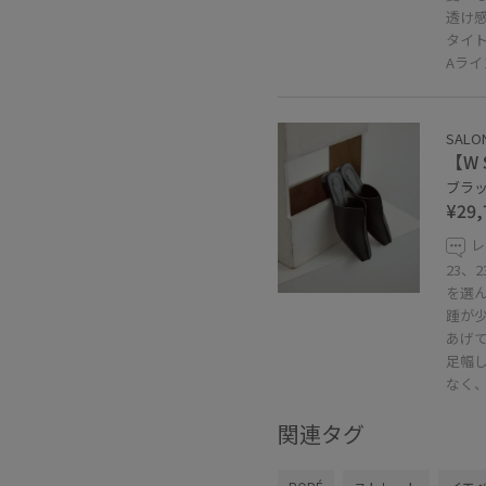
透け
タイ
Aラ
SALON
【W
ブラック
¥29,
レ
23、2
を選ん
踵が
あげ
足幅
なく
関連タグ