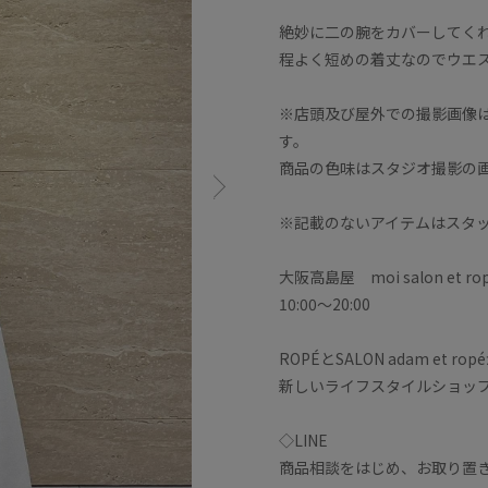
絶妙に二の腕をカバーしてく
程よく短めの着丈なのでウエ
※店頭及び屋外での撮影画像
す。
商品の色味はスタジオ撮影の
※記載のないアイテムはスタ
大阪高島屋 moi salon et ro
10:00〜20:00
ROPÉとSALON adam et r
新しいライフスタイルショッ
◇LINE
商品相談をはじめ、お取り置き