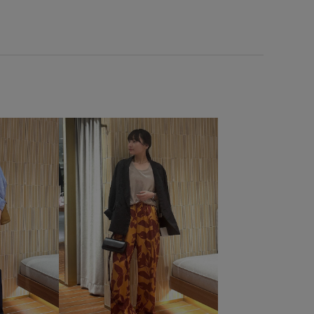
4SS30
24SSpickX
24SS_ROPÉ
サステナブル
ニー
レザー
人気ボトム
春夏
春雑貨