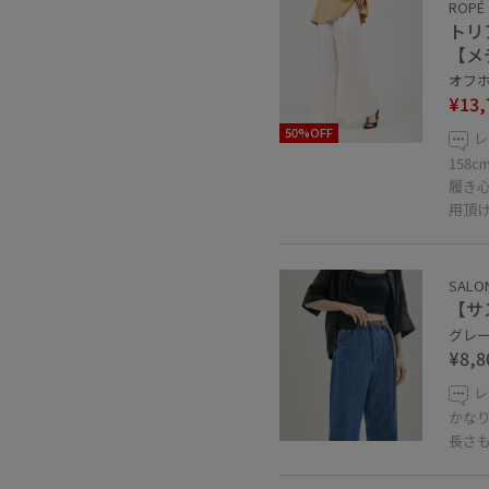
ROPÉ
トリ
【メ
オフホ
¥13,
50%OFF
レ
158
履き
用頂
SALON
【サ
グレー系
¥8,8
レ
かな
長さ