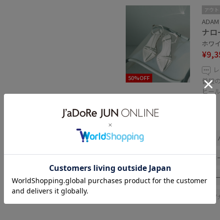
アウト
ADAM 
ナロ
ホワイト
¥9,3
レ
50%OFF
普段
ヒー
関連タグ
バンブー
オーガンジー
ホワイト
ワイド
初夏コ
パンツスタイル
ヘルシーコ
敏感
トップス
Tシャツ/
サンダル
ファッション雑貨