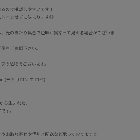
れるので挑戦しやすいです！
ストインせずに決まります◎
は、光の当たり具合で色味が異なって見える場合がございま
画像をご参照下さい。
ッフの私物でございます。
pe (モア サロン エ ロペ)
opéから生まれた、
プです。
やお取り寄せや代引き配送など承っております☺︎