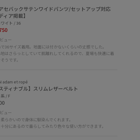
アセバックサテンワイドパンツ/セットアップ対応
ディア掲載】
ワイト / 36
750
ビュー
cmで36サイズ着用。地面には付かないくらいの丈感でした。
心地はさらっとしていて肌離れしてくれるので、夏場も快適に着
けそうです。
 adam et ropé
スティナブル】スリムレザーベルト
 / F
00
ビュー
り柔らかいので身体に馴染んでくれます。
も十分にあるので垂らしてみたり色々な使い方ができます。