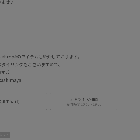
いませ♪
am et ropéのアイテムも紹介しております。
いるスタイリングもございますので、
ます♫
ashimaya
チャットで相談
追加する
(1)
受付時間 10:00〜19:00
レット