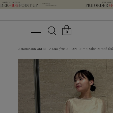
0
J'aDoRe JUN ONLINE
SNaP/Me
ROPÉ
moi salon et ropé