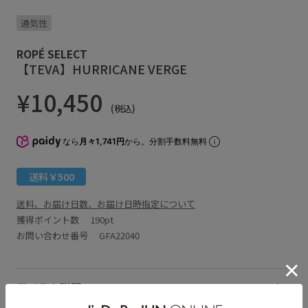
通気性
ROPÉ SELECT
【TEVA】HURRICANE VERGE
¥10,450
(税込)
なら
月々1,741円
から。分割手数料無料
送料￥500
送料、お届け日数、お届け日時指定について
獲得ポイント数
190pt
お問い合わせ番号 GFA22040
アイテム説明