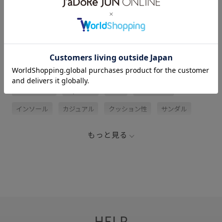
サイズ・素材・お手入れ方法
関連タグ
22SS_ROPÉ
rope2000
Teva
やや大きめ
インソール
カジュアル
クッション性
サンダル
シューズ
ストラップ
スポーツサンダル
ナイロン
もっと見る
フィット感
ポリエステル
メッシュ
夏の機能素材アイテム
定番
快適
快適なはき心地
春夏
着脱しやすい
耐久性
通気性
速乾性
HELP