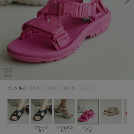
ピンク (63)
ピンク (63)
22.0
×
23.0
×
24.0
×
25.0
×
ブラック
ホワイト系
ピンク
(01)
(12)
(63)