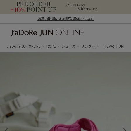
地震の影響による配送遅延について
J'aDoRe JUN ONLINE（ジャドール ジュ
ン オンライン）
J'aDoRe JUN ONLINE
ROPÉ
シューズ
サンダル
【TEVA】HURRICA