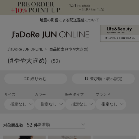
地震の影響による配送遅延について
新しいキレイと出合うために。
J'aDoRe JUN ONLINE（ジャドール ジュ
ン オンライン）
J'aDoRe JUN ONLINE
商品検索 (#やや大きめ)
(#やや大きめ)
(52)
絞り込む
並び順・表示設定
サイズ
カラー
販売タイプ
ブランド
52
対象商品数
件