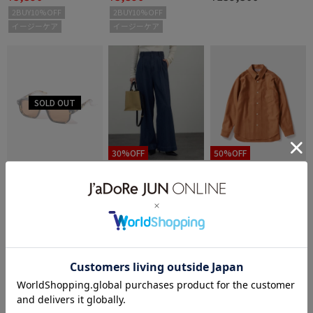
プ対応
プ対応
2BUY10%OFF
2BUY10%OFF
イージーケア
イージーケア
30%OFF
50%OFF
BIOTOP
SALON adam et ropé
BIOTOP
【Jacques Marie Mage】
デニムSTYLE UP TACK P
WOMEN【OLD FOLK HO
¥159,500
¥16,170
¥29,700
EVANS
ANTS
USE】Virgin Wool & Cas
hmere Classic Shirt
2BUY10%OFF