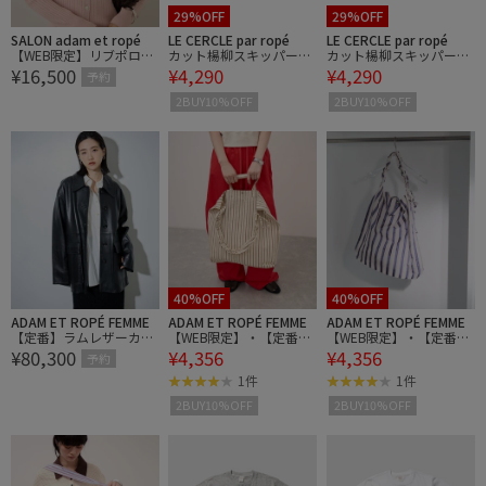
29%OFF
29%OFF
SALON adam et ropé
LE CERCLE par ropé
LE CERCLE par ropé
【WEB限定】リブポロ衿
カット楊柳スキッパーポ
カット楊柳スキッパーポ
¥16,500
¥4,290
¥4,290
カーディガン
ロ
ロ
予約
2BUY10%OFF
2BUY10%OFF
40%OFF
40%OFF
ADAM ET ROPÉ FEMME
ADAM ET ROPÉ FEMME
ADAM ET ROPÉ FEMME
【定番】ラムレザーカー
【WEB限定】・【定番】
【WEB限定】・【定番】
¥80,300
¥4,356
¥4,356
コート
ギャザー2WAYショルダ
ギャザー2WAYショルダ
予約
ーバッグ
ーバッグ
1件
1件
2BUY10%OFF
2BUY10%OFF