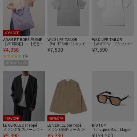
40%OFF
ADAM ET ROPÉ FEMME
WILD LIFE TAILOR
WILD LIFE TAILOR
【WEB限定】・【定番】
【WHITESVILLE/ホワイツ
【WHITESVILLE/ホワイツ
¥4,356
¥7,590
¥7,590
ギャザー2WAYショルダ
ビル】S/S HENLEY T-SHI
ビル】S/S HENLEY T-SHI
ーバッグ
RT 2PAC
RT 2PAC
1件
2BUY10%OFF
45%OFF
45%OFF
LE CERCLE par ropé
LE CERCLE par ropé
BIOTOP
メランジ配色ノーカラー
メランジ配色ノーカラー
【Jacques Marie Mage】
¥5,390
¥5,390
¥159,500
ジャケット/セットアッ
ジャケット/セットアッ
EVANS