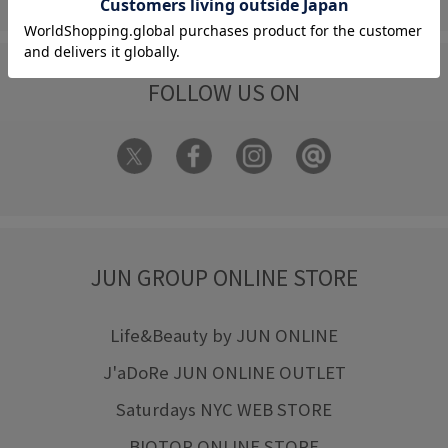
FOLLOW US ON
JUN GROUP ONLINE STORE
Life&Beauty by JUN ONLINE
J'aDoRe JUN ONLINE OUTLET
Saturdays NYC WEB STORE
BIOTOP ONLINE STORE