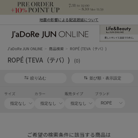
地震の影響による配送遅延について
新しいキレイと出合うために。
J'aDoRe JUN ONLINE（ジャドール ジュ
ン オンライン）
J'aDoRe JUN ONLINE
商品検索
ROPÉ (TEVA（テバ）)
ROPÉ (TEVA（テバ）)
(0)
絞り込む
並び順・表示設定
サイズ
カラー
販売タイプ
ブランド
ご希望の検索条件に該当する商品は