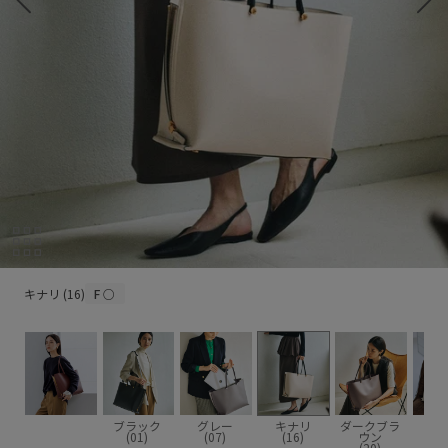
キナリ (16)
キナリ (16)
F
○
ブラック
グレー
キナリ
ダークブラ
ベー
(01)
(07)
(16)
ウン
(2
(20)