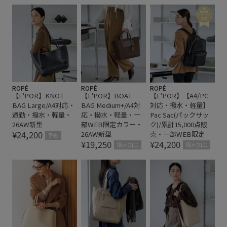
エレガント
オフィス
オフィスカジュアル
カジュアル
コーディネートしやすい
サイドジップ
サブバッグ
ステッチ
ストラップ
スーツ
バッグ
バーガンディー
ビジネス
ビジネスバッグ
ポリエステル
マチ広め
ヨガ
リサイクル
ROPÉ
ROPÉ
ROPÉ
【E'POR】KNOT
【E'POR】BOAT
【E'POR】【A4/PC
ワインレッド
取り外し可能
取り外し可能なストラップ
BAG Large/A4対応・
BAG Medium+/A4対
対応・撥水・軽量】
通勤・撥水・軽量・
応・撥水・軽量・一
Pac Sac(パックサッ
合わせやすい
快適
通勤バッグ
高見え
26AW新型
部WEB限定カラー・
ク)/累計15,000点販
¥24,200
26AW新型
売・一部WEB限定
予約
¥19,250
¥24,200
撥水加工
撥水加工