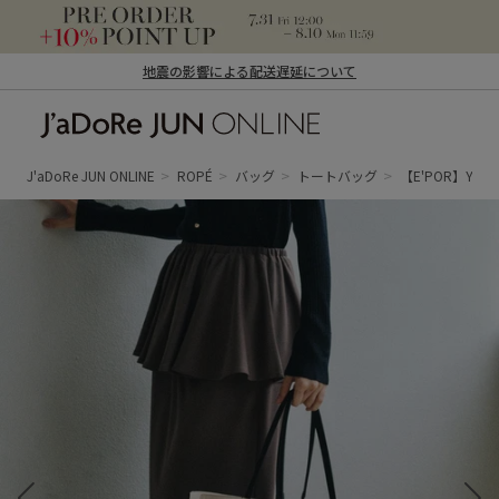
地震の影響による配送遅延について
J'aDoRe JUN ONLINE（ジャドール ジュ
ン オンライン）
J'aDoRe JUN ONLINE
ROPÉ
バッグ
トートバッグ
【E'POR】Y BA