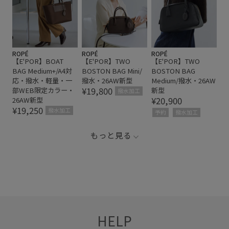
ROPÉ
ROPÉ
ROPÉ
【E'POR】BOAT
【E'POR】TWO
【E'POR】TWO
BAG Medium+/A4対
BOSTON BAG Mini/
BOSTON BAG
応・撥水・軽量・一
撥水・26AW新型
Medium/撥水・26AW
¥19,800
部WEB限定カラー・
新型
撥水加工
¥20,900
26AW新型
¥19,250
撥水加工
予約
撥水加工
もっと見る
HELP