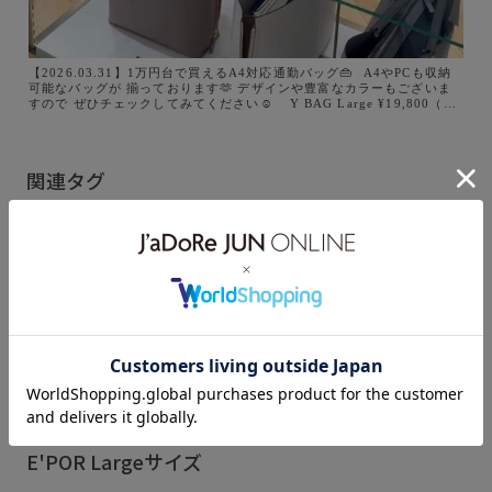
【2026.03.31】1万円台で買えるA4対応通勤バッグ👜 ⁡ A4やPCも収納
可能なバッグが 揃っております🫶 デザインや豊富なカラーもございま
すので ぜひチェックしてみてください☺️ ⁡ ⁡ Y BAG Large ¥19,800（税
込） #GGX86130 ⁡ Y BAG Wide ¥19,800（税込） #GGX86140 ⁡
BOAT BAG Large ¥19,800（税込） #GGX86450 ⁡ ⁡ @epor_rope
@jadorejunonline
関連タグ
26aw_E'POR
26SSceremony
26SS_ROPÉ
2WAYで使える
A4/PC収納
A4収納
E'POR 26ss Y BAG
E'POR_A4
E'POR_PC
もっと見る
EPOR対象アイテム
popup0206
Web限定
YBAG_2026spring_pr
Y_BAG
Y_BAG(サイドジップバッグ)
【E'POR】
きれいめ
E'POR Largeサイズ