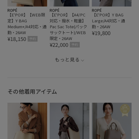
ROPÉ
ROPÉ
ROPÉ
【E'POR】【WEB限
【E'POR】【A4/PC
【E'POR】Y BAG
定】Y BAG
対応・撥水・軽量】
Large/A4対応・通
Medium+/A4対応・通
Pac Sac Tote(パック
勤・26AW
¥19,800
勤・26AW
サックトート)/WEB
¥18,150
限定・26AW
予約
¥22,000
予約
もっと見る
その他着用アイテム