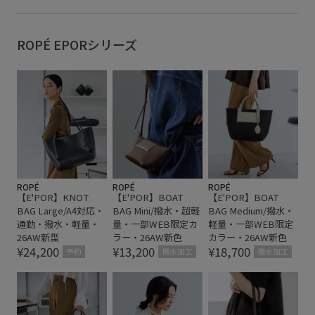
ROPÉ EPORシリーズ
ROPÉ
ROPÉ
ROPÉ
【E'POR】KNOT
【E'POR】BOAT
【E'POR】BOAT
BAG Large/A4対応・
BAG Mini/撥水・超軽
BAG Medium/撥水・
通勤・撥水・軽量・
量・一部WEB限定カ
軽量・一部WEB限定
26AW新型
ラー・26AW新色
カラー・26AW新色
¥24,200
¥13,200
¥18,700
予約
撥水加工
撥水加工