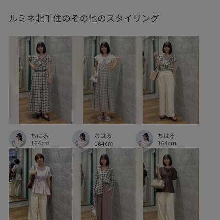
ルミネ北千住のその他のスタイリング
リブニット
リラックス感
ワンピース
上品
伸縮性
合わせやすい
夏の機能素材アイテム
女性らしさ
安定感
小物
快適
快適なはき心地
抜け感
接触冷感
日傘
異素材ドッキング
立体感
華やか
薄手
裏地付き
見た目以上の収納
軽快
透け感
都会的
ちはる
ちはる
ちはる
164cm
164cm
164cm