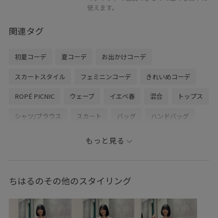
使えます。
関連タグ
初夏コーデ
夏コーデ
お出かけコーデ
スカートスタイル
フェミニンコーデ
きれいめコーデ
ROPÉ PICNIC
ウェーブ
イエベ春
混合
トップス
シャツ/ブラウス
スカート
バッグ
ハンドバッグ
シューズ
サンダル
アクセサリー
ネックレス
もっと見る
GDC16120
GDH16260
GIA16190
GIX16190
GIZ16020
2026接触冷感アイテム
26RP_夏のbesthit
ちはるのその他のスタイリング
26SS10r
26SS20dp
26SS20gsr
26SS_夏のお仕事ブラウス
2BUY10%OFF対象商品