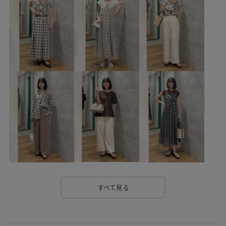
2WAYで使える
RP26SS
RP26SS_besthit
RP26SS_goods
RP26SS着映えトップス
RP26under4200
SALEランキングTOP100
Tシャツ
Wbottoms_pickup
Wpickup_items
きれいめ
ちょうど良い丈感
ひざ下丈
ウエストがゴム
カジュアル
クーポン対象商品
コントラスト
コーディネートしやすい
コーディネートのアクセント
ゴム仕様
サステナブル
シアー
シアー感
シャツ
ショート丈
シンプルコーデ
スッキリ
すべて見る
ストレスフリー
スニーカー
セットアップ
チェーン
トレンド感
ニット
プリーツスカート
モチーフ