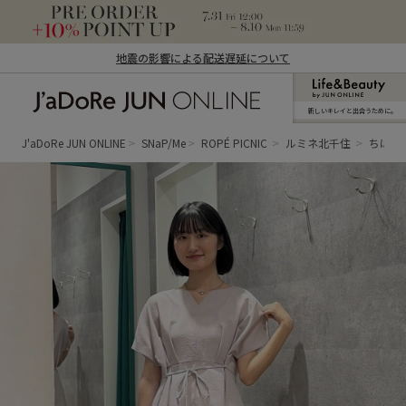
地震の影響による配送遅延について
新しいキレイと出合うために。
J'aDoRe JUN ONLINE（ジャドール ジュ
ン オンライン）
J'aDoRe JUN ONLINE
SNaP/Me
ROPÉ PICNIC
ルミネ北千住
ちはる