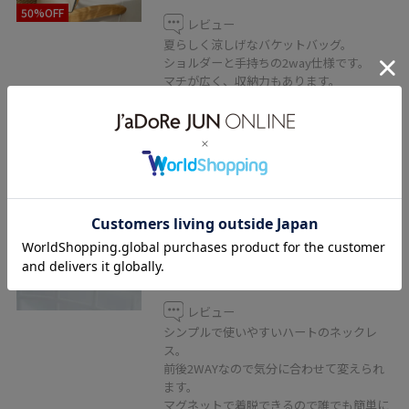
50%OFF
レビュー
夏らしく涼しげなバケットバッグ。
ショルダーと手持ちの2way仕様です。
マチが広く、収納力もあります。
ペットボトルも入るサイズ感です。
2BUY10%OFF
ROPÉ PICNIC PASSAGE
マグネットハートボールドチェー
ンネックレス/2WAY
ゴールド / F
¥1,870
レビュー
シンプルで使いやすいハートのネックレ
ス。
前後2WAYなので気分に合わせて変えられ
ます。
マグネットで着脱できるので誰でも簡単に