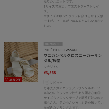
たりシルエットです。
Sサイズで着丈、ウエストジャストサイ
ズ。
Mサイズはゆったりラフに穿けるサイズ感
ですが、ソールが5cmあると安心な長さで
した。
2BUY10%OFF
ROPÉ PICNIC PASSAGE
ワニカンベルクロスニーカーサン
ダル/軽量
キナリ / S
¥3,568
35%OFF
レビュー
毎年大人気のカジュアルサンダルは、ソー
ル部分にクッション性があり履き心地◎
サイズもマジックテープで調整可能なので
幅広さん、足の小さい方にも是非履いてい
ただきたいサンダルです。