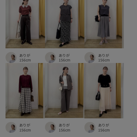
ジャケット
スエード
スクエアネック
スタイルアップ
スタンドフリル
スッキリ
ストラップ
ストレッチ糸
スニーカー
スニーカーサンダル
スポーティ
タイト
タック
ありが
ありが
ありが
デニム生地
トレンド
トートバッグ
ドライ
156cm
156cm
156cm
ドライタッチ
ナイロン
ナチュラル
ニット
ニットカーディガン
ハリ感
ハンドバッグ
バランスが良い
フリル
フリーサイズ
フルーレットパンチングレース
フーディー
ブラウス
プリントTシャツ
プレーティング
ベルクロ
ありが
ありが
ありが
ベーシック
ボイル
ボリューム感
ポーチ
156cm
156cm
156cm