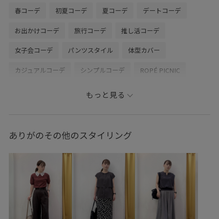
春コーデ
初夏コーデ
夏コーデ
デートコーデ
お出かけコーデ
旅行コーデ
推し活コーデ
女子会コーデ
パンツスタイル
体型カバー
カジュアルコーデ
シンプルコーデ
ROPÉ PICNIC
ウェーブ
ブルべ冬
敏感
トップス
もっと見る
シャツ/ブラウス
タンクトップ
パンツ
デニムパンツ
バッグ
ショルダーバッグ
シューズ
サンダル
ありがのその他のスタイリング
GDF16010
GDH16500
GDS16190
GIA16150
GIX16120
1枚でも着れる
26mother'sday
26SS10
26SS10dp
26SS10gs
26SS10r
26SS15
26SS20
26SS20dp
26SSRPgoods
26SSお着軽シャツ