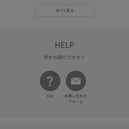
リラックス感
ワイドパンツ
上品
伸縮性
すべて見る
冷んやり
厚底
厚底ソール
合わせやすい
大人カジュアル
幅広
快適
抜け感
接触冷感
撚糸
清涼感
滑らかな肌触り
秋冬
程よい肉感
HELP
立体的
綿素材
耐久性
肌離れが良い
胸ポケット
何かお困りですか？
脚長効果
艶感
薄手
軽快
透け感
通気性
都会的
長財布
麻
FAQ
お問い合わせ
フォーム