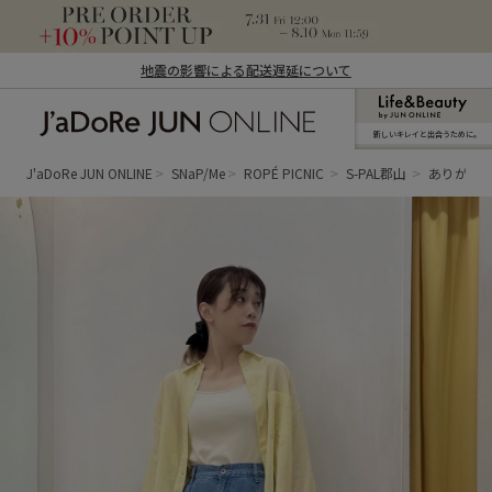
地震の影響による配送遅延について
新しいキレイと出合うために。
J'aDoRe JUN ONLINE（ジャドール ジュ
ン オンライン）
J'aDoRe JUN ONLINE
SNaP/Me
ROPÉ PICNIC
S-PAL郡山
ありが