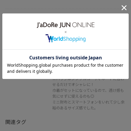
2BUY10%OFF
ROPÉ PICNIC PASSAGE
フルーレットパンチングレースミ
ニショルダーバッグ/2WAY
オフホワイト / F
¥3,570
45%OFF
レビュー
パンチングレースデザインがオシャレなミ
ニバッグはシンプルコーディネートに合わ
せるだけでオシャレに！
巾着がセットになっているので、透け感も
気にせずに使えるのも◎
ミニ財布とスマートフォンをいれて少し余
裕のあるサイズ感でした。
関連タグ