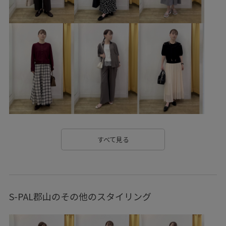
2WAYで使える
blouse_pickup
RP26SS
RP26SS_goods
RP26SSインナー
RP26SS着映えトップス
Tシャツ
Wshoes_pickup
お手入れしやすい
お気に入りアイテム_pickup
きちんと感
きれいめ
こなれ感
さりげないアクセント
なめらか
イージーパンツ
オフショルダー
カシュクール
カジュアル
すべて見る
カーディガン
カードケース
キャミソール
キーホルダー
クッション性
コットン
ゴム仕様
S-PAL郡山のその他のスタイリング
サイズ調整
サステナブル
シアー
シアー感
シャツ
シャープ
シワになりにくい
シンプル