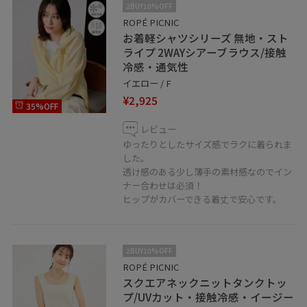
2BUY10%OFF
ROPÉ PICNIC
お着軽シャツシリーズ 無地・スト
ライプ 2WAYシアーブラウス/接触
冷感・通気性
イエロー / F
¥2,925
35%OFF
レビュー
ゆったりとしたサイズ感でラクに着られま
した。
透け感のある少し薄手の素材感なのでイン
ナー合わせは必須！
ヒップがカバーできる着丈で安心です。
2BUY10%OFF
ROPÉ PICNIC
スクエアネックニットタンクトッ
プ/UVカット・接触冷感・イージー