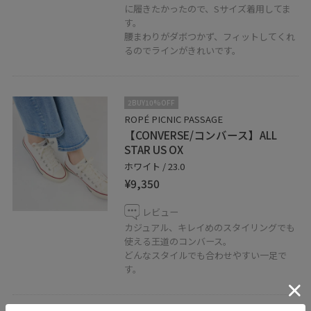
に履きたかったので、Sサイズ着用してま
す。
腰まわりがダボつかず、フィットしてくれ
るのでラインがきれいです。
2BUY10%OFF
ROPÉ PICNIC PASSAGE
【CONVERSE/コンバース】ALL
STAR US OX
ホワイト / 23.0
¥9,350
レビュー
カジュアル、キレイめのスタイリングでも
使える王道のコンバース。
どんなスタイルでも合わせやすい一足で
す。