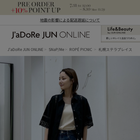
地震の影響による配送遅延について
新しいキレイと出合うために。
J'aDoRe JUN ONLINE（ジャドール ジュ
ン オンライン）
J'aDoRe JUN ONLINE
SNaP/Me
ROPÉ PICNIC
札幌ステラプレイス