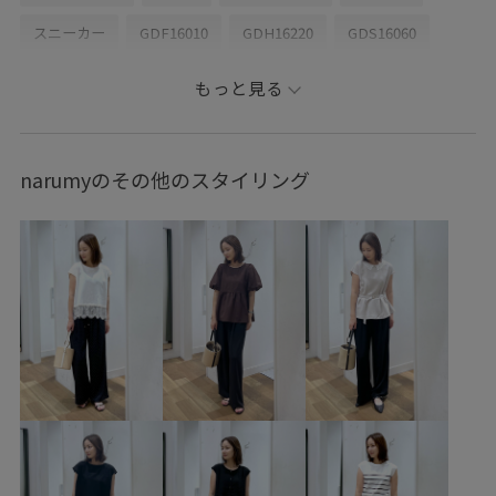
スニーカー
GDF16010
GDH16220
GDS16060
GIA46000
GIX16190
26SS10
26SS10dp
もっと見る
26SS10gs
26SS10r
26SS15
26SS20
26SS20dp
26SS20gsr
26SSRPボトム
26SSデニムpick_up
narumyのその他のスタイリング
RP26SS
RP26SS_goods
RP26SSインナー
きれいめ
こなれ感
さっと羽織れる
さりげないアクセント
なめらか
インソール
カジュアル
カラーバリエーション豊富
キャンバス
キラキラ
クッション性
クロップド丈
コットン
コットン100%
コントラスト
サンダル
シャツ
シャープ
シンプル
シンプルなトップス
ジャケット