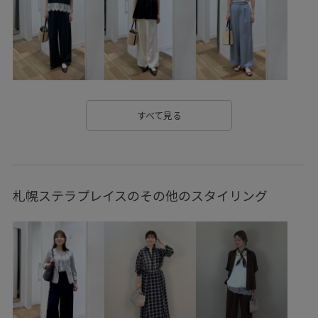
スクエアネック
スタイルアップ
スッキリ
ストレッチ糸
セットアップ
タイト
チノパン
トレンド感
ドライ
ナイロン
ナチュラル
パール
ビジュー
ビスチェ
フリーサイズ
プレーティング
すべて見る
ベーシック
リラックススタイル
リラックス感
ワイドシルエット
ワンピース
ヴィンテージ
札幌ステラプレイスのその他のスタイリング
ヴィンテージ感
上品
伸縮性
切り替え
合わせやすい
大人カジュアル
安定感
小物
幅広
快適
快適なはき心地
手編み
抜け感
日傘
旬の着こなし
清涼感
異素材ドッキング
秋冬
程よい厚み
程よい肉感
羽織としても使える