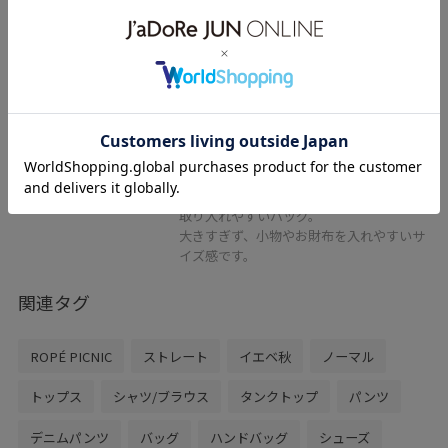
2BUY10%OFF
ROPÉ PICNIC PASSAGE
ペーパーライクバケットバッ
グ/2WAY
ブラック / F
¥3,245
50%OFF
レビュー
カジュアル、キレイめのスタイリングでも
取り入れやすいバッグ。
大きすぎず、小物やお財布を入れやすいサ
イズ感です。
関連タグ
ROPÉ PICNIC
ストレート
イエベ秋
ノーマル
トップス
シャツ/ブラウス
タンクトップ
パンツ
デニムパンツ
バッグ
ハンドバッグ
シューズ