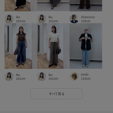
肌離れが良い
艶感
華やか
落ち着いた色
薄手
iku
見た目以上の収納
軽快
通気性
都会的
iku
chancoco
162cm
162cm
158cm
michi
iku
iku
153cm
162cm
162cm
すべて見る