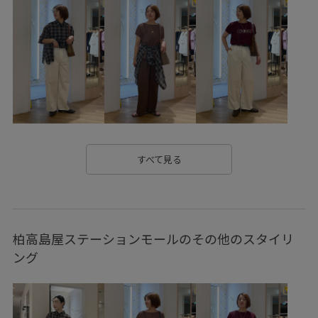
26SS_エアリーリネンライク
26SS_ジョーゼット
26SSエアリーリネンライク
RP26SS
RP26SS着映えトップス
Tシャツ
UVカット
きれいめ
ちゃんとプラスかわいい保証
カジュアル
カジュアルすぎない
カットソー
カーディガン
ギャザーデザイン
グラフィックT
サステナブル
すべて見る
サブバッグ
シワ感
シンプル
ジャケット
スッキリ
ストレスフリー
セット
柏高島屋ステーションモールのその他のスタイリ
セットアップ対象商品
チェーン
デニム合わせ
ング
トレンド
ドライ
パール
フェイクレザー
ブルゾン
ベーシック
マーブル
ミニバッグ