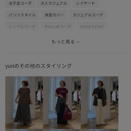
女子会コーデ
大人カジュアル
レイヤード
パンツスタイル
体型カバー
カジュアルコーデ
シンプルコーデ
きれいめコーデ
ROPÉ PICNIC
ナチュラル
イエベ春
敏感
トップス
もっと見る
Tシャツ/カットソー
ジャケット/アウター
テーラードジャケット
パンツ
バッグ
トートバッグ
yuriのその他のスタイリング
シューズ
サンダル
アクセサリー
ネックレス
GDM16320
GDS16250
GDV16230
GIA16240
GIX16210
GIZ16130
26mother'sday
26RPUVCARE
26SS10
26SS10r
26SS15
26SS20
26SS20dp
26SSRPジャケット
26SSRP羽織り