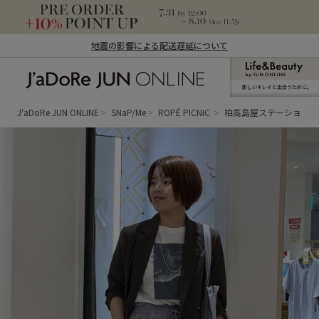
地震の影響による配送遅延について
新しいキレイと出合うために。
J'aDoRe JUN ONLINE（ジャドール ジュ
ン オンライン）
J'aDoRe JUN ONLINE
SNaP/Me
ROPÉ PICNIC
柏高島屋ステーション