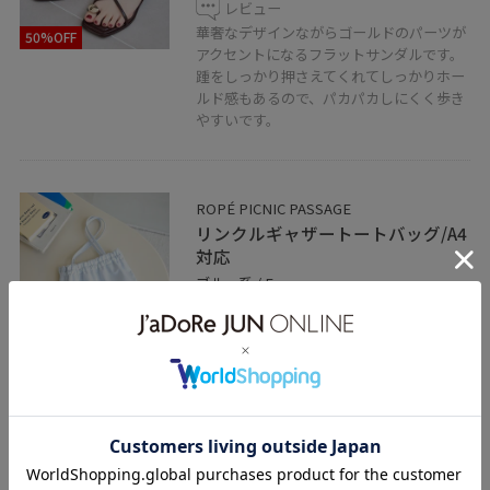
レビュー
華奢なデザインながらゴールドのパーツが
50%OFF
アクセントになるフラットサンダルです。
踵をしっかり押さえてくれてしっかりホー
ルド感もあるので、パカパカしにくく歩き
やすいです。
ROPÉ PICNIC PASSAGE
リンクルギャザートートバッグ/A4
対応
ブルー系 / F
¥1,997
レビュー
50%OFF
上品なツヤ感で大人っぽく合わせて頂ける
トートバッグです。長めのハンドルで肩掛
けがしやすく、縦型トートバッグなので、
持った時の収まりも良いです。ギャザーデ
ザインがシンプル過ぎないデザインで、お
洒落見えも叶います。