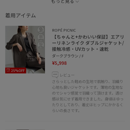
もっと見る
わせて、少しラフなリラックス感のあるスタイルに◎
着用アイテム
Instagramも配信中です！！
ROPÉ PICNIC
リアルバイしたアイテムや、私が好きな大人カジュアル
【ちゃんと+かわいい保証】エアリ
コーデを日々配信しています！
ーリネンライク ダブルジャケット/
接触冷感・UVカット・速乾
ダークブラウン / F
是非フォローお願い致します！
¥5,998
⇨@masu__yuri
25%OFF
レビュー
※紐付いていないアイテムは私物となっております。
さらっとした軽めの生地で肌触り、羽織り
心地も良いジャケットです。薄地の生地な
※照明の当たり具合で、実際の商品の色味と異なる場合
のでシャツ感覚で羽織って頂けます。透け
がございます。
感は気にせず着用できました。身頃はゆっ
実際の商品に近い色味は商品ページをご確認ください。
たりとしており、着丈はヒップにかかるく
らいの長さです。