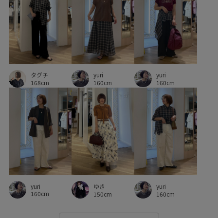
メッシュ
モダン
リゾート感
リラックス感
レイヤードスタイル
ワンピース
ヴィンテージ
ヴィンテージ感
上品
伸縮性
光沢感
冷んやり
大人っぽい
大人可愛い
定番
幅広
抜け感
yuri
yuri
タグチ
接触冷感
機能的
機能素材
爽やか
立体感
160cm
160cm
168cm
華やか
薄手
軽快
軽量素材
透け感
金ボタン
長財布
yuri
ゆき
yuri
160cm
150cm
160cm