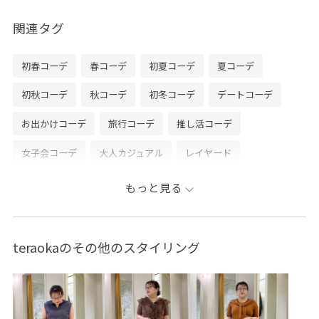
関連タグ
初春コーデ
春コーデ
初夏コーデ
夏コーデ
初秋コーデ
秋コーデ
初冬コーデ
デートコーデ
お出かけコーデ
旅行コーデ
推し活コーデ
女子会コーデ
大人カジュアル
レイヤード
スカートスタイル
体型カバー
カジュアルコーデ
もっと見る
フェミニンコーデ
きれいめコーデ
ベーシック
ROPÉ PICNIC
ストレート
イエベ春
混合
teraokaのその他のスタイリング
ジャケット/アウター
テーラードジャケット
スカート
シューズ
スニーカー
アクセサリー
ネックレス