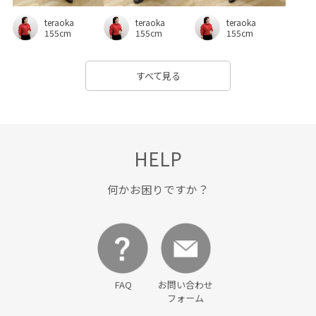
フェミニン
フォーマル
フレンチスリーブ
ブラウス
teraoka
teraoka
teraoka
ブーツ
ベスト
ペプラム
ポリエステル
155cm
155cm
155cm
メタリック
メッシュ
モダン
ランニング
リネン
すべて見る
レトロ
ロング丈
ワイドデニム
ワイドパンツ
ワンピース
伸縮性
冷んやり
動きやすい
吸水速乾
夏の買い足し_通勤pickup
大人っぽい
快適
HELP
快適な着心地
抜け感
接触冷感
接触冷感_pickup
何かお困りですか？
春夏
異素材コンビネーション
秋冬
羽織としても使える
耐久性
落ち着いた色
薄手
通気性
限定カラー
麻
FAQ
お問い合わせ
フォーム