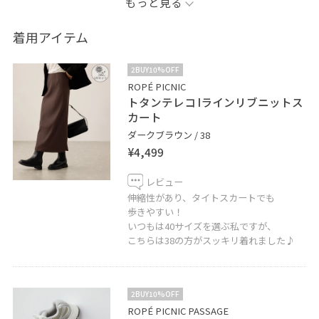
もっと見る
低身長ママコーデ更新していきます♡
着用アイテム
体型カバーのアイテムやサイズ感を
2BUY10%OFF
しっかりお伝えしたいです♪
ROPÉ PICNIC
トタンテレコ Iラインリブニットス
色合わせについて考えるのも好きです！
カート
ダークブラウン / 38
Instagramも是非フォローお願い致します！
¥4,499
-@tera_picnic
レビュー
※紐付いていないアイテムは私物です。
伸縮性があり、タイトスカートでも
歩きやすい！
※照明の当たり具合で、実際の商品の色味と異なる場合
いつもは40サイズを選ぶ私ですが、
がございます。実際の商品に近い色味は商品ページをご
こちらは38の方がスッキリ着れました♪
確認下さい。
2BUY10%OFF
ROPÉ PICNIC PASSAGE