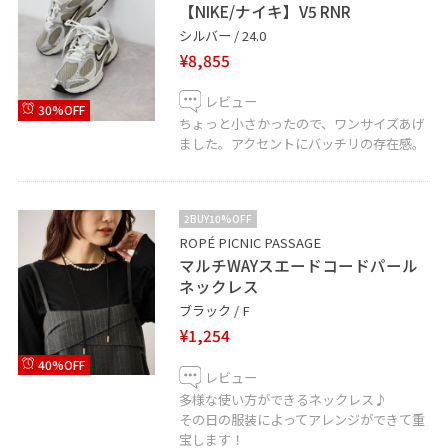
【NIKE/ナイキ】V5 RNR
シルバー / 24.0
¥8,855
レビュー
30%OFF
ちょっと小さかったので、ワンサイズあげ
ました。アクセントにバッチリの存在感。
2BUY10%OFF
ROPÉ PICNIC PASSAGE
マルチWAYスエードコードパール
ネックレス
ブラック / F
¥1,254
40%OFF
レビュー
多様な使い方ができるネックレス♪
その日の服装によってアレンジができて重
宝します！