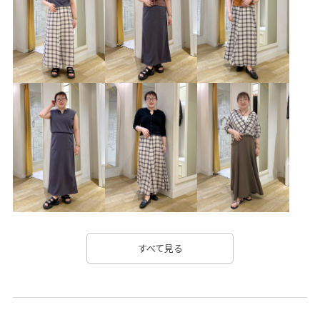
GDC55240
GDV15230
GIA46010
GIZ65060
25AW20
25AWbottoms
25awRPbottoms
25PICxmasgift
25prepicnic04
25SSPICUV
25sspic_jacket
25SSPIC機能素材
25SSリネンライク
25SS麻調シアー
26SS10
26SS10r
26SS15
26SS20
26SS20dp
26SSRPgoods
BIGシルエット
Iラインシルエット
NIKE
oshigoto10look_wed
ROPÉPICNIC_TIMESALE
RP25AW
RP25AW_Iline
RP25aw買い足しボトム
RP25SSライトアウター
すべて見る
RP25SS機能素材
RP26SS
RP26SS_goods
RPspecialprice_pick
shoes_pickup
UVカット