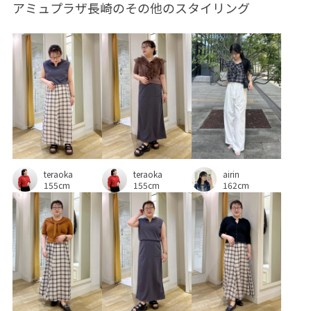
アミュプラザ長崎のその他のスタイリング
Wshoes_pickup
Y2K
おしりが隠れる
お気に入り登録急増中
こなれ感
さらっとした肌触り
さらりとした
ウォーム感
オフィス
オフィスカジュアル
カジュアル
カットソー
クルーネック
シアー
シアー素材
シャツ
シンプル
シンプルコーデ
ジャケット
ジレ
teraoka
airin
スウェット
スエード
ストリート感
スリット
teraoka
155cm
162cm
155cm
セットアップ
タイツ
タック
タートルネック
テレコ素材
テーパードパンツ
デニム合わせ
トップス
ニット
ニットスカート
ニット素材
ハイネック
パンツ
パンプス
パール
ピンタック