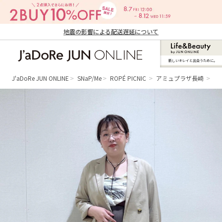
地震の影響による配送遅延について
新しいキレイと出合うために。
J'aDoRe JUN ONLINE（ジャドール ジュ
ン オンライン）
J'aDoRe JUN ONLINE
SNaP/Me
ROPÉ PICNIC
アミュプラザ長崎
te