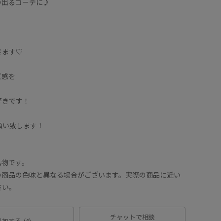
の出るコーデに♪
きます♡
ズ感を
好きです！
お願い致します！
私物です。
の商品の色味と異なる場合がございます。実際の商品に近い
さい。
チャットで相談
追加する
(4)