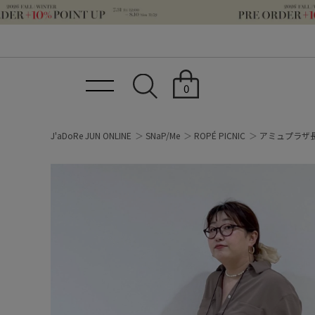
0
J'aDoRe JUN ONLINE
SNaP/Me
ROPÉ PICNIC
アミュプラザ