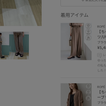
着用アイテム
ROPÉ 
【ち
ツ/
ブラウン
¥5,4
レ
ゆっ
の私
した
ROPÉ 
【ち
ーブ
ブラウン