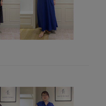
ダル
ソックス
タートルネック
チェーン
ハイネック
バングル
パール
フォーマル
モダン
モード
上品
抜け感
接触冷感
材コンビネーション
秋冬
腕時計
重ね付けもおすすめ