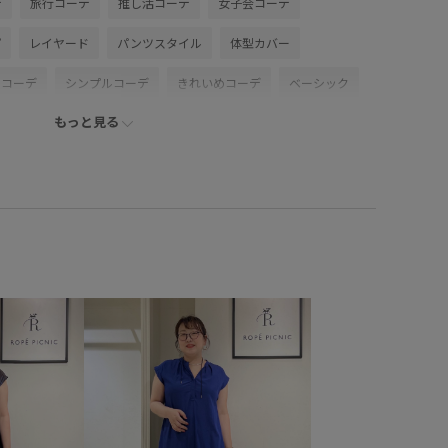
デ
旅行コーデ
推し活コーデ
女子会コーデ
プ
レイヤード
パンツスタイル
体型カバー
ンコーデ
シンプルコーデ
きれいめコーデ
ベーシック
もっと見る
イエベ春
混合
トップス
シャツ/ブラウス
パンツ
セサリー
ネックレス
バングル/リストバンド
IA15220
GIZ55010
GIZ65060
2025サンダル_pickup
25PICxmasgift
26RPUVCARE
26SS10
26SS10r
0dp
26SS_ジョーゼット
26SS_夏のお仕事ブラウス
5AW
RP25ssサンダル
RP50offormore
インソール
ウォーム感
カジュアル
カットソー
シャツ
ショートパンツ
シンプル
ジャケット
スキニーパンツ
スタイリッシュ
ストラップ