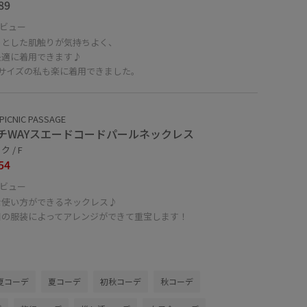
89
ビュー
っとした肌触りが気持ちよく、
快適に着用できます♪
Lサイズの私も楽に着用できました。
PICNIC PASSAGE
チWAYスエードコードパールネックレス
 / F
54
ビュー
な使い方ができるネックレス♪
日の服装によってアレンジができて重宝します！
夏コーデ
夏コーデ
初秋コーデ
秋コーデ