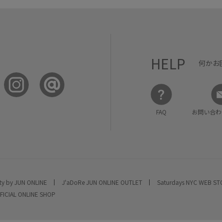
HELP
何かお
FAQ
お問い合わ
ty by JUN ONLINE
J'aDoRe JUN ONLINE OUTLET
Saturdays NYC WEB S
FICIAL ONLINE SHOP