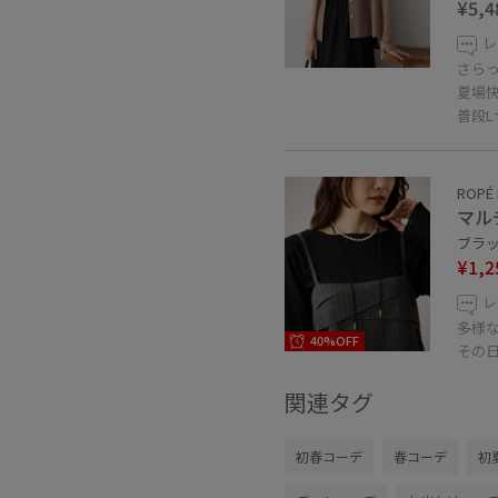
¥5,4
レ
さら
夏場
普段
ROPÉ 
マル
ブラック
¥1,2
レ
多様
40%OFF
その
関連タグ
初春コーデ
春コーデ
初