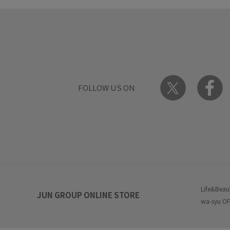
FOLLOW US ON
Life&Beau
JUN GROUP ONLINE STORE
wa-syu OF