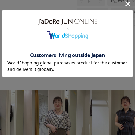
デートコーデ
お出かけコー
大人カジュアル
セットアッ
カジュアルコーデ
フェミニ
ROPÉ PICNIC
ストレート
シューズ
サンダル
アク
GDH16250
GDS16250
G
25AW20
25AWPICgoodssale
26SS15
26SS20
26SS2
ROPÉPICNIC_TIMESALE
RP2
ちゃんとプラスかわいい保証
クルーネック
サステナブル
ジレ
スエード
スキニー