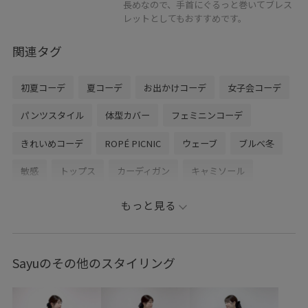
長めなので、手首にぐるっと巻いてブレス
レットとしてもおすすめです。
関連タグ
初夏コーデ
夏コーデ
お出かけコーデ
女子会コーデ
パンツスタイル
体型カバー
フェミニンコーデ
きれいめコーデ
ROPÉ PICNIC
ウェーブ
ブルべ冬
敏感
トップス
カーディガン
キャミソール
パンツ
バッグ
ショルダーバッグ
シューズ
もっと見る
パンプス
ヘアアクセサリー
ヘアゴム
アクセサリー
ネックレス
GDF16070
GDK16180
GDS16250
Sayuのその他のスタイリング
GIA16040
GIX16220
GIZ16130
GIZ85030