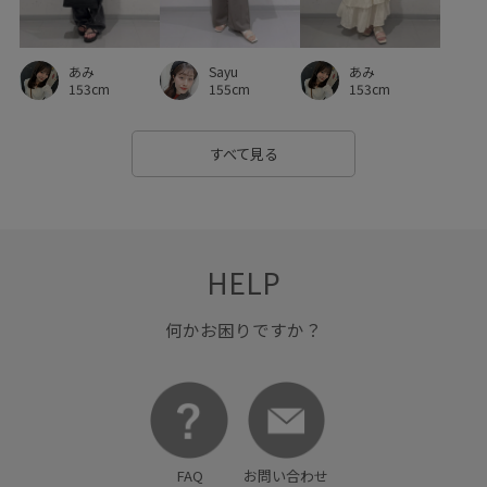
ワンショルダー
ワンピース
上品
下着
仕事
仕事用
伸縮性
光沢感
冷んやり
取り外し可能
あみ
Sayu
あみ
女性らしさ
幅広
快適
抗菌防臭
抜け感
153cm
155cm
153cm
接触冷感
撥水加工
旅行
春先
機能素材
すべて見る
涼しげ
滑らかな質感
爽やか
異素材コンビネーション
秋冬
立体感
締め付けない
肌見せ
肌触りが良い
肌馴染が良い
艶感
華やか
HELP
薄手
軽快
都会的
長財布
防臭効果
高級感
何かお困りですか？
FAQ
お問い合わせ