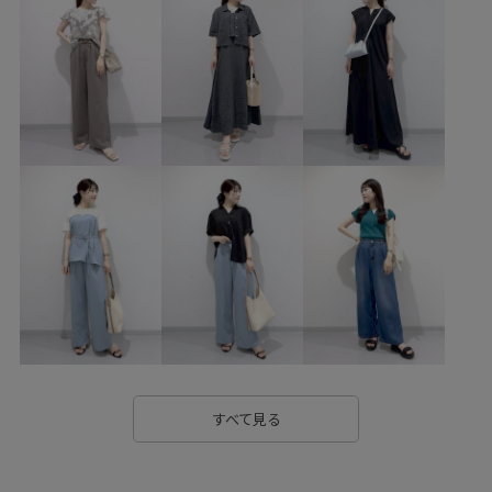
1127PICTS
1枚でも着れる
25AW20
26mother'sday
26RPUVCARE
26RP撥水
26SS10
26SS10r
26SS15
26SS20
26SS20dp
26SSRPgoods
26SS_ジョーゼット
ROPÉPICNIC_TIMESALE
RP25AW
RP25AWsale値下げ
RP26SS
RP26SS_goods
RP26SSインナー
RP26SS着映えトップス
RP30offormore
UVケア
Vネック
きれいめ
ちゃんとプラスかわいい保証
アジャスター付き
イージーパンツ
エレガント
オフィス
オフィスカジュアル
オンにもオフにも
カジュアル
すべて見る
カットソー
コットン
サイズ調整
サステナブル