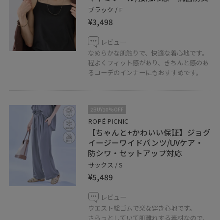
ブラック / F
¥3,498
レビュー
なめらかな肌触りで、快適な着心地です。
程よくフィット感があり、きちんと感のあ
るコーデのインナーにもおすすめです。
2BUY10%OFF
ROPÉ PICNIC
【ちゃんと+かわいい保証】ジョグ
イージーワイドパンツ/UVケア・
防シワ・セットアップ対応
サックス / S
¥5,489
レビュー
ウエスト総ゴムで楽な穿き心地です。
さらっとしていて肌離れする素材なので、