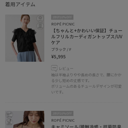
着用アイテム
2BUY10%OFF
ROPÉ PICNIC
【ちゃんと+かわいい保証】チュー
ルフリルカーディガントップス/UV
ケア
ブラック / F
¥5,995
レビュー
袖は半袖よりやや長めの長さで、腰にかか
る少し短めの丈感です。
ボリュームのあるチュールデザインが可愛
いです。
2BUY10%OFF
ROPÉ PICNIC
キャミソール/接触冷感・抗菌防臭