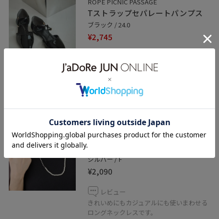
ROPÉ PICNIC PASSAGE
Tストラップセパレートパンプス
ブラック / 24.0
¥2,745
レビュー
50%OFF
T字ストラップできちんと感のあるデザイ
ンで、安定感のある穿き心地です。
2BUY10%OFF
ROPÉ PICNIC PASSAGE
2WAYパールコンビロングネックレ
ス
シルバー / F
¥2,090
レビュー
きれいめにもカジュアルにも使いまわせる
ロングネックレスです。