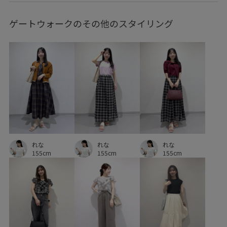
サテン
サンダル
シャツ
シワになりにくい
ゲートウォークのその他のスタイリング
シンプル
シンプルなニット
ジャケット
スウェット
スカート
スカーフ
スクエアネック
スタイリッシュ
スッキリ
ストラップ
ストレッチ性
セット
セットアップ
ソックス
タイツ
ダウン
チェーン
チノパン
チュール
デコルテライン
デニムに合わせる
ニット
バイカラー
れな
れな
れな
バランスが良い
バルーンスカート
パール
155cm
155cm
155cm
フィット感
フリル
フリーサイズ
ヘルシー
ベーシック
ポリエステル
ミニバッグ
モダン
リネン
リブ
リラックス感
ワイドパンツ