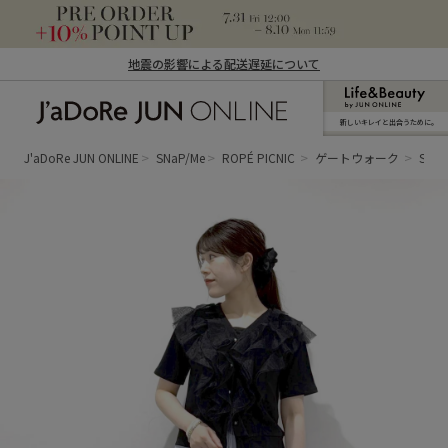
地震の影響による配送遅延について
新しいキレイと出合うために。
J'aDoRe JUN ONLINE（ジャドール ジュ
ン オンライン）
J'aDoRe JUN ONLINE
SNaP/Me
ROPÉ PICNIC
ゲートウォーク
Say