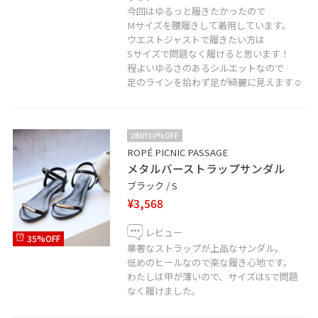
今回はゆるっと履きたかったので
Mサイズを腰履きして着用しています。
ウエストジャストで履きたい方は
Sサイズで問題なく履けると思います！
程よいゆるさのあるシルエットなので
足のラインを拾わず足が綺麗に見えます☺︎
2BUY10%OFF
ROPÉ PICNIC PASSAGE
メタルバーストラップサンダル
ブラック / S
¥3,568
レビュー
35%OFF
華奢なストラップが上品なサンダル。
低めのヒールなので楽な履き心地です。
わたしは甲が薄いので、サイズはSで問題
なく履けました。