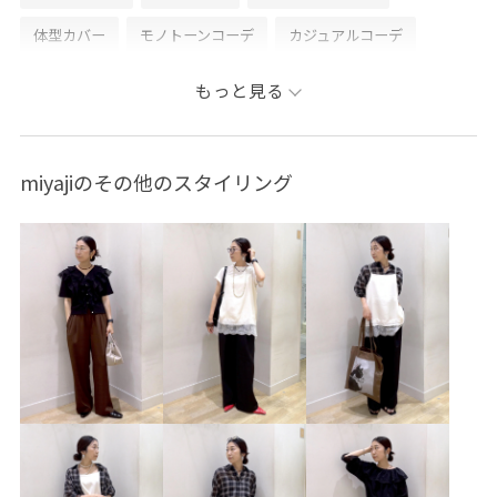
体型カバー
モノトーンコーデ
カジュアルコーデ
シンプルコーデ
きれいめコーデ
ROPÉ PICNIC
もっと見る
ナチュラル
イエベ秋
ノーマル
トップス
シャツ/ブラウス
パンツ
デニムパンツ
スカート
miyajiのその他のスタイリング
バッグ
トートバッグ
シューズ
サンダル
GDC55150
GDK16410
GDS16230
GIA16190
GIX16210
26SS10
26SS10r
26SS15
26SS20
26SS20dp
26SS20gsr
26SSRPボトム
RP26SS
RP26SS着映えトップス
RP体型カバー
Vネック
きれいめ
きれいめカジュアル
ちゃんとプラスかわいい保証
やや長め
ウエストがゴム