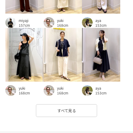
大人可愛い
定番
幅広
快適
快適なはき心地
miyaji
yuki
aya
抜け感
機能的
機能素材
爽やか
秋冬
157cm
168cm
153cm
程よい肉感
穿き心地が良い
立体感
細見え
股上深め
脚長効果
軽量素材
長財布
yuki
yuki
aya
168cm
168cm
153cm
すべて見る