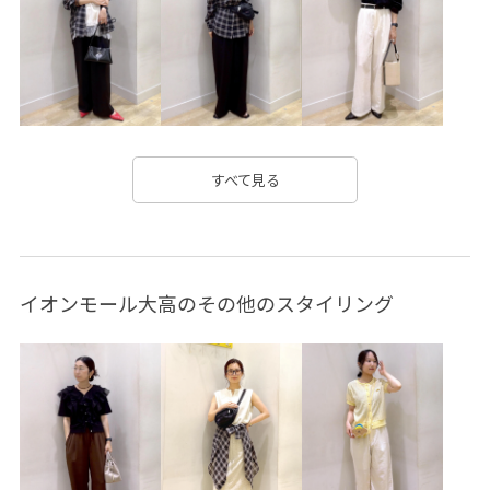
ウエストシェイプ
カジュアル
ギャザーデザイン
クーポン対象商品
ゴム仕様
サテン
サブバッグ
シンプル
シンプルなデザイン
ジャケット
ジーンズ
スウェット
スッキリ
ストレスフリー
セット
すべて見る
ダウン
テーパード
デニム合わせ
デニム生地
ニット
ハイウエスト
ハイライズ
ビスチェ
イオンモール大高のその他のスタイリング
フィット感
フェイクレザー
フリーサイズ
ヘンリーネック
ベルト
ミニバッグ
リブニット
レイヤードスタイル
レイヤード風
ヴィンテージ
ヴィンテージ加工
ヴィンテージ感
上品
伸縮性
光沢感
合わせやすい
大人っぽい
大人カジュアル