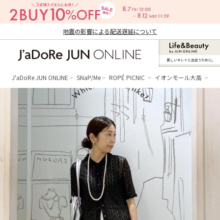
地震の影響による配送遅延について
新しいキレイと出合うために。
J'aDoRe JUN ONLINE（ジャドール ジュ
ン オンライン）
J'aDoRe JUN ONLINE
SNaP/Me
ROPÉ PICNIC
イオンモール大高
mi