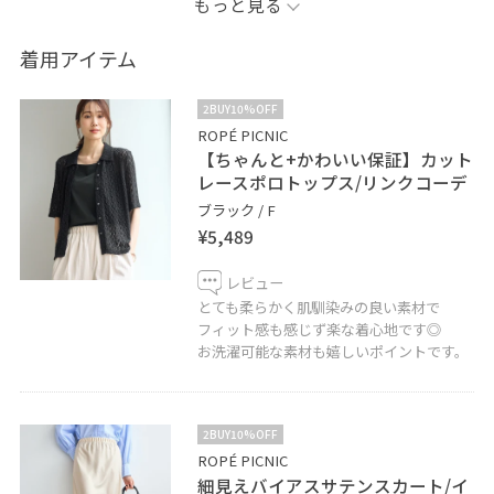
もっと見る
今回はデニムにスカートをレイヤードすることで
カジュアル要素もプラスしました！
着用アイテム
2BUY10%OFF
ROPÉ PICNIC
【ちゃんと+かわいい保証】カット
レースポロトップス/リンクコーデ
ブラック / F
¥5,489
レビュー
とても柔らかく肌馴染みの良い素材で
フィット感も感じず楽な着心地です◎
お洗濯可能な素材も嬉しいポイントです。
2BUY10%OFF
ROPÉ PICNIC
細見えバイアスサテンスカート/イ