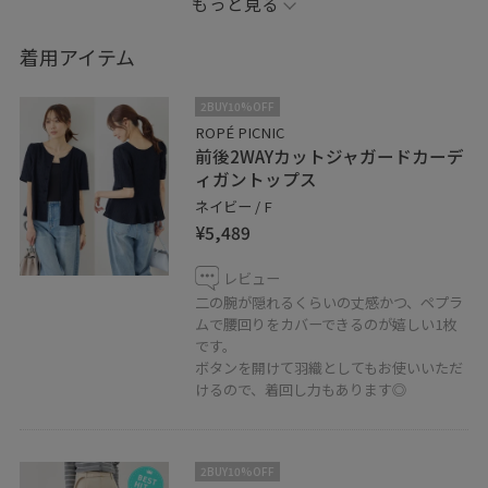
もっと見る
しても、前後2wayでもお使いいただけるので、着回し力
も抜群です◎
着用アイテム
広がりすぎない程よいペプラム感なので、ボトムスでも
スカートでも合わせやすいです。
2BUY10%OFF
ROPÉ PICNIC
前後2WAYカットジャガードカーデ
個人instagramも始めました☺︎
ィガントップス
@hu.hu_pic
ネイビー / F
¥5,489
レビュー
二の腕が隠れるくらいの丈感かつ、ペプラ
ムで腰回りをカバーできるのが嬉しい1枚
です。
ボタンを開けて羽織としてもお使いいただ
けるので、着回し力もあります◎
2BUY10%OFF