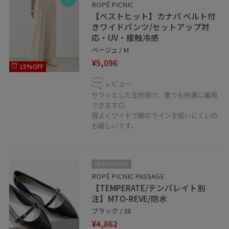
ROPÉ PICNIC
【ベストヒット】カナパ ベルト付
きワイドパンツ/セットアップ対
応・UV・接触冷感
ベージュ / M
¥5,096
15%OFF
レビュー
サラッとした生地感で、夏でも快適に着用
できます◎
程よくワイドで脚のラインを拾いにくいの
も嬉しいです。
2BUY10%OFF
ROPÉ PICNIC PASSAGE
【TEMPERATE/テンパレイト別
注】MTO-REVE/防水
ブラック / 38
¥4,862