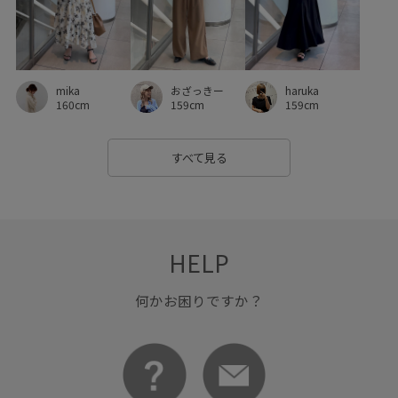
別注
別注アイテム
取り外し可能
大人カジュアル
快適
快適な着心地
抗菌防臭
抜け感
接触冷感
mika
haruka
おざっきー
日傘
春夏
普段使いも出来る
柔らかい素材
160cm
159cm
159cm
機能素材
水筒
疲れにくい
着脱しやすい
立体的
すべて見る
羽織としても使える
肌離れが良い
華やか
薄手
透け感
長財布
防臭効果
限定カラー
靴
麻
HELP
何かお困りですか？