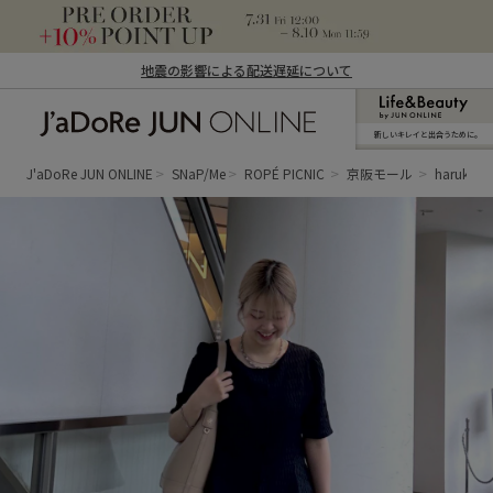
地震の影響による配送遅延について
新しいキレイと出合うために。
J'aDoRe JUN ONLINE（ジャドール ジュ
ン オンライン）
J'aDoRe JUN ONLINE
SNaP/Me
ROPÉ PICNIC
京阪モール
haruka