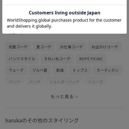
ちょうど良いサイズ感なので、通勤用には
もちろん、お出かけにもぴったりです。
柔らかくて軽い素材かつフィットする形
で、肩掛けしやすいバッグです◎
関連タグ
初夏コーデ
夏コーデ
お仕事コーデ
お出かけコーデ
パンツスタイル
きれいめコーデ
ROPÉ PICNIC
ウェーブ
ブルべ夏
乾燥
トップス
カーディガン
パンツ
バッグ
ショルダーバッグ
シューズ
パンプス
GDK16130
GDS16100
GIA46150
もっと見る
GIX65020
2026カナパ
25AW20
25AWRPbagshoes
25PICxmasgift
26RPUVCARE
26RP撥水
26SS10
harukaのその他のスタイリング
26SS10r
26SS15
26SS20
26SS20dp