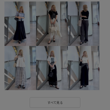
26SSlightouter_4
26SSカナパシリーズ
2WAYで使える
checkshaggy_l3
Exclusive_GW
mefitBAG
ROPÉPICNIC_TIMESALE
RP25AW
RP26SS
RP26SS着映えトップス
UVカット
WEB限定
Web限定カラー
お手入れしやすい
お気に入りアイテム_pickup
お気に入り急上昇_pickup
きちんと感
きれいめ
こなれ感
さらりとした
みんながチェックしているアイテム_pickup
インソール
オフィス
オフィスカジュアル
カジュアル
ガウチョパンツ
キャップ
キーホルダー
すべて見る
サイズ大きめ
サイズ調整
サステナブル