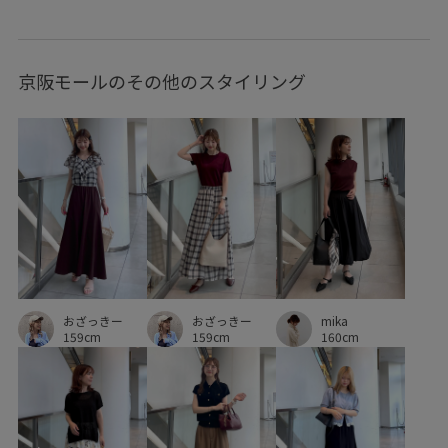
サマーニット
シワになりにくい
シンプル
京阪モールのその他のスタイリング
シンプルなニット
シンプルコーデ
ジャガード
ジャケット
ジレ
スタイルアップ
ストラップ
ストレスフリー
ストレッチ性
スニーカー
セットアップ
セットアップ対象商品
タンクトップ
チノパン
テーラードジャケット
デイリーで活躍
デイリー使い
デニムに合わせる
ニット
おざっきー
おざっきー
mika
ハイウエスト
ビジネスシーン
フラットシューズ
159cm
159cm
160cm
ブラウス
ベルト
ベーシック
ペプラム
ポリエステル
マーメイドスカート
リネン
リラックス感
ワイドパンツ
上品
伸縮性
凹凸感