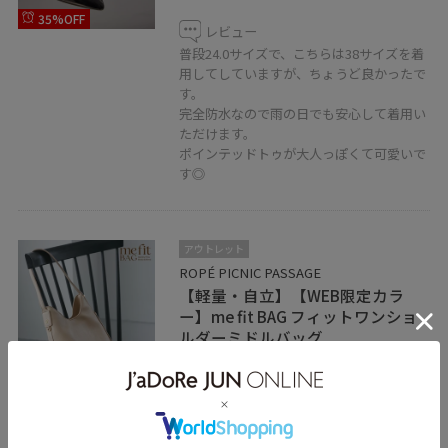
35%OFF
レビュー
普段24.0サイズで、こちらは38サイズを着
用してしていますが、ちょうど良かったで
す。
完全防水なので雨の日でも安心して着用い
ただけます。
ポインテッドトゥが大人っぽくて可愛いで
す◎
アウトレット
ROPÉ PICNIC PASSAGE
【軽量・自立】【WEB限定カラ
ー】me fit BAG フィットワンショ
ルダーミドルバッグ
ベージュ / F
¥1,998
60%OFF
レビュー