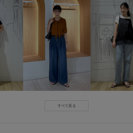
クーポン対象商品
ゴム仕様
シンプルなニット
ジャケッ
ソックス
タイツ
チュー
トレンド
ドット柄
ニッ
バランスが取りやすい
ビス
ヘンリーネック
ベルト
レイヤードスタイル
レイヤ
大人カジュアル
定番
布
楽な着心地
滑らかな肌触り
すべて見る
脚長効果
華やか
落ち着