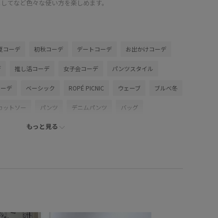
としてなど色々な使い方を楽しめます。
夏コーデ
初秋コーデ
デートコーデ
お出かけコーデ
デ
推し活コーデ
女子会コーデ
パンツスタイル
コーデ
ベーシック
ROPÉ PICNIC
ウェーブ
ブルべ冬
カットソー
パンツ
デニムパンツ
バッグ
もっと見る
パンプス
財布/小物
バンダナ/スカーフ
GDM16490
IN26000
GIX16190
26mother'sday
26SSRPgoods
RP26SS_goods
RP体型カバー
Tシャツ
Vネック
ickup
きれいめ
しっかりカバー
やや長め
ゴム
ウエストシェイプ
カジュアル
カーディガン