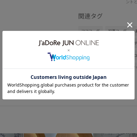
ント
関連タグ
ママコーデ
初夏コーデ
旅行コーデ
アウトドアコー
カジュアルコーデ
シンプル
乾燥
トップス
Tシャツ/
ハンドバッグ
シューズ
GDS16230
GIA16040
G
26SSRPボトム
RP26SS
Wbottoms_pickup
Wtops_p
アシンメトリー
ウエストが