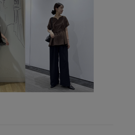
サンダル
シャープ
シルエットがきれい
シンプル
ト
ジーンズ
スカーフ
スッキリ
ストラップ
ル
テーパード
デニムに合わせる
デニム生地
ト
ハイウエスト
ハイライズ
ハリ感
バイカラー
チェ
フィット感
ブラウス
ブランドロゴ
ペプラム
ポンチ素材
メリハリ
リネン
リブニット
ード風
ワイドパンツ
上品
伸縮性
切り替え
帛
幅広
後ろがゴム
快適
快適なはき心地
春先
程よい厚み
肌見せ
肌触りが良い
股上深め
いた色
薄手
高級感