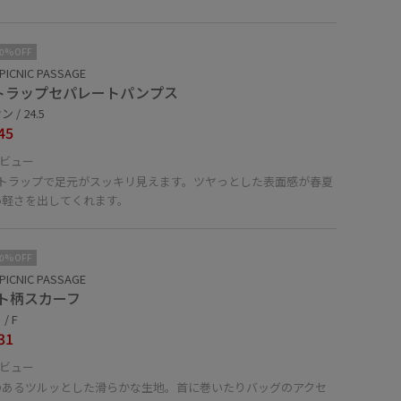
10%OFF
PICNIC PASSAGE
トラップセパレートパンプス
 / 24.5
45
ビュー
ストラップで足元がスッキリ見えます。ツヤっとした表面感が春夏
い軽さを出してくれます。
10%OFF
PICNIC PASSAGE
ト柄スカーフ
/ F
31
ビュー
のあるツルッとした滑らかな生地。首に巻いたりバッグのアクセ