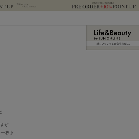
新しいキレイと出合うために。
デ
ますが
な一枚♪