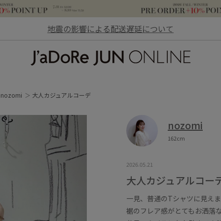
地震の影響による配送遅延について
JaDoRe JUN ONLINE
nozomi
大人カジュアルコーデ
nozomi
162cm
2026.05.21
大人カジュアルコー
一見、普通のTシャツに見え
裾のフレア感がとてもお洒落