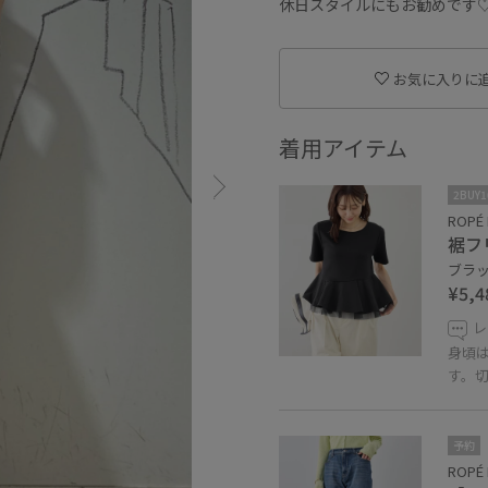
休日スタイルにもお勧めです
お気に入りに
着用アイテム
2BUY
ROPÉ 
裾フ
ブラック
¥5,4
レ
身頃
す。
予約
ROPÉ 