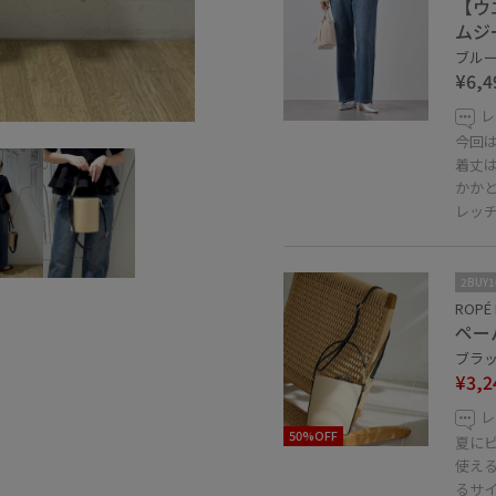
【ウ
ムジ
ブルー 
¥6,4
レ
今回
着丈
かか
レッ
2BUY
ROPÉ 
ペー
ブラック
¥3,2
レ
50%OFF
夏に
使え
るサ