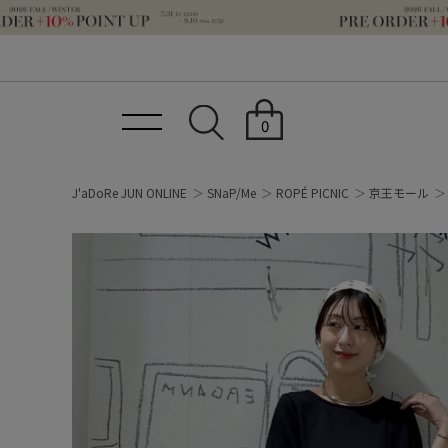
0
J'aDoRe JUN ONLINE
SNaP/Me
ROPÉ PICNIC
京王モール