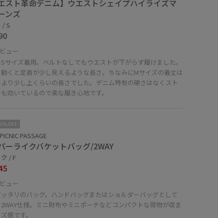
エスト革命デニム】ウエストシェイプハイライズマ
ーンズ
/ S
90
ビュー
はSサイズ着用。ベルトなしでもウエストが下がらず履けました。
は動くと足首が少し見えるような長さ。ちなみにMサイズの着丈は
とより少し上くらいの長さでした。デニム特有の硬さはなくスト
チも効いているので楽な履き心地です。
10%OFF
PICNIC PASSAGE
パーライクバケットバッグ/2WAY
 / F
45
ビュー
ピッタリのバッグ。ハンドバッグまたはショルダーバッグとして
る2WAY仕様。ミニ財布やミニポーチなどコンパクトな荷物が収ま
イズ感です。