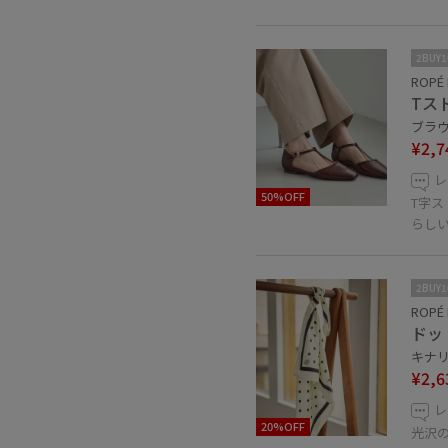
2BUY
ROPÉ 
Tス
ブラウン
¥2,7
レ
50%OFF
T字
らし
2BUY
ROPÉ 
ドッ
キナリ 
¥2,6
レ
20%OFF
光沢