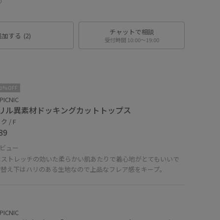
♡
チャットで相談
追加する
(2)
受付時間 10:00〜19:00
10%OFF
PICNIC
リル異素材ドッキングカットトップス
 / F
89
ビュー
はストレッチの効いた柔らかい肌あたりで着心地がとてもいいで
切替え下はハリのある生地なので上品なフレア感をキープ。
PICNIC