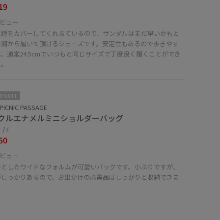
19
ビュー
と踵をカバーしてくれるているので、サンダルはまだ早いかもと
時期から履いて頂けるシューズです。安定性もあるので歩きやす
。通常24.5cmでいつもと同じサイズで丁度良く履くことができ
た。
10%OFF
PICNIC PASSAGE
クルエナメルミニショルダーバッグ
/ F
50
ビュー
ンとしたワイドなフォルムが可愛いバッグです。小ぶりですが、
がしっかりあるので、お出かけの必需品はしっかりと収納できま