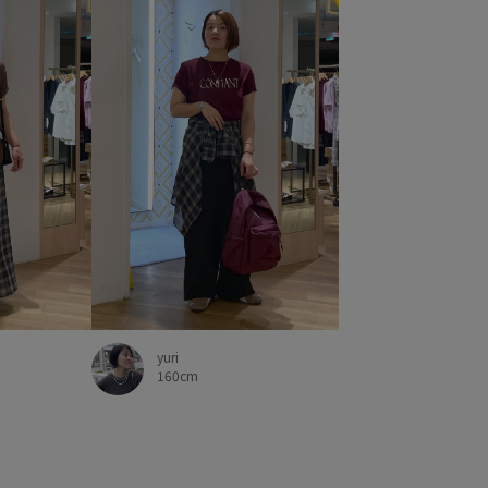
yuri
160cm