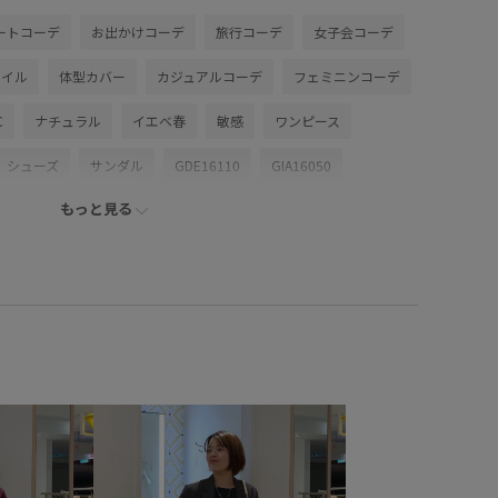
ートコーデ
お出かけコーデ
旅行コーデ
女子会コーデ
タイル
体型カバー
カジュアルコーデ
フェミニンコーデ
C
ナチュラル
イエベ春
敏感
ワンピース
シューズ
サンダル
GDE16110
GIA16050
もっと見る
onepiece_pickup
RP26SS
RP26SS_goods
さらりとした
ちょうど良い丈感
インナーパンツ
オケージョン
カジュアル
カジュアルすぎない
ルカサンダル
シャツ
シワになりにくい
シンプルコーデ
ソックス
チェック柄
デザイン性
トラッド
ハーフパンツ
パンツ
パンプス
フェイクレザー
リーブ
ヘルシー
ベルト
ベーシック