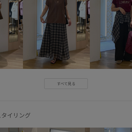
ベーシックカラー
ポリウレ
ロングスカート
ローファー
二の腕が隠れる
伸縮性
滑らかな質感
知的
秋口
華やか
落ち着いた色
財
すべて見る
スタイリング