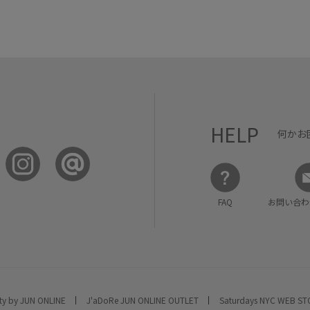
HELP
何かお
FAQ
お問い合わ
ty by JUN ONLINE
J'aDoRe JUN ONLINE OUTLET
Saturdays NYC WEB S