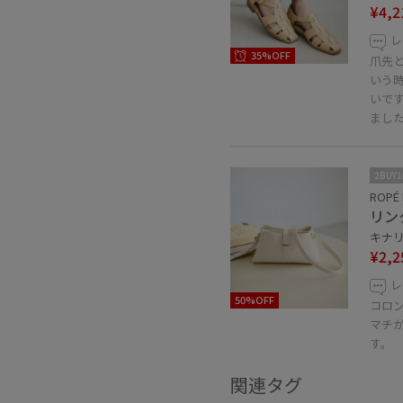
¥4,2
レ
35%OFF
爪先
いう
いです
まし
2BUY
ROPÉ 
リン
キナリ 
¥2,2
レ
50%OFF
コロ
マチ
す。
関連タグ