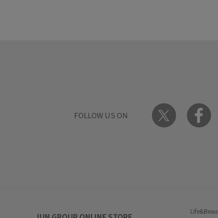
FOLLOW US ON
Life&Beau
JUN GROUP ONLINE STORE