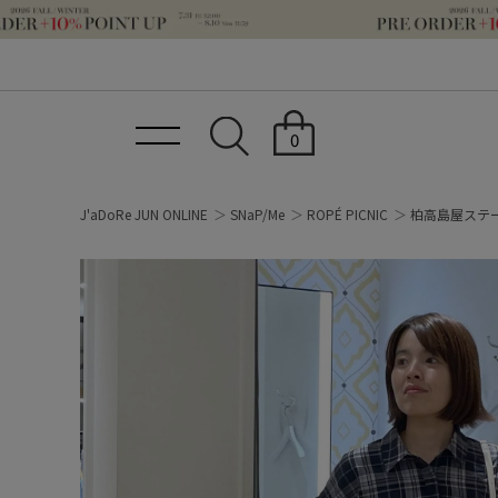
0
J'aDoRe JUN ONLINE
SNaP/Me
ROPÉ PICNIC
柏高島屋ステ