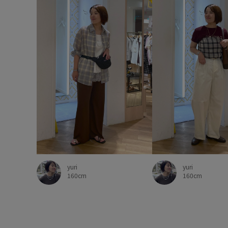
yuri
yuri
160cm
160cm