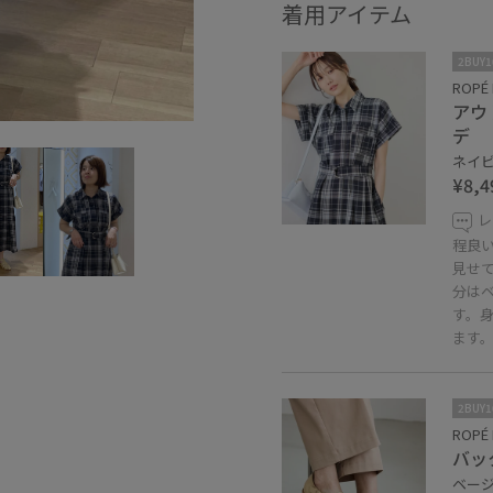
着用アイテム
2BUY
ROPÉ 
アウ
デ
ネイビ
¥8,4
レ
程良
見せ
分は
す。
ます。
2BUY
ROPÉ 
バッ
ベージュ