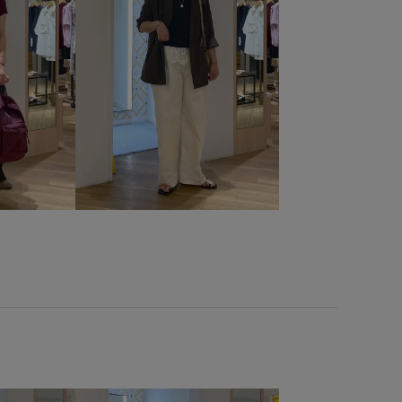
タン
ポリエステル
ミニマル
メリハリ
リンクコーデ
ワイドパンツ
ヴィンテージ
ヴィンテージ感
上品
光沢感
合わせやすい
差し色
春先
清涼感
美シルエット
肌見せ
肌馴染が良い
艶感
布
都会的
長く使える
長財布
高級感