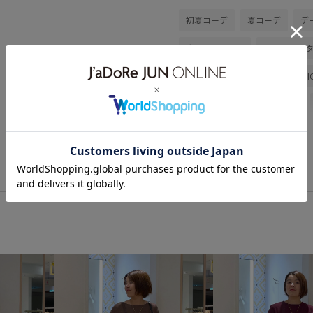
初夏コーデ
夏コーデ
デ
大人カジュアル
スカートス
きれいめコーデ
ROPÉ PICNI
バッグ
ショルダーバッグ
GIX16200
26SSRPgoods
お手入れしやすい
こなれ感
イージーケア
ウォーム感
カーディガン
キッズ
グ
スクエアトゥ
スッキリ
ニュアンスカラー
ハリ感
フレアスカート
フレンチス