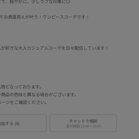
せて、軽やかに、少しラフな印象に◎
枚でお洒落見えが叶う！ワンピースコーデです！
私が好きな大人カジュアルコーデを日々配信しています！
！
私物となっております。
の商品の色味と異なる場合がございます。
ページをご確認ください。
チャットで相談
追加する
(0)
受付時間 10:00〜19:00