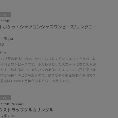
10%OFF
PICNIC
トポケットシャツコンシャスワンピース/リンクコー
ー系 / M
92
ビュー
いハリ感のある生地で、シワになりにくくシルエットもきれいに
てくれるワンピースです。ふんわりとしたスカートにウエスト部
ベルトで絞れるので、メリハリのあるシルエットでお召し頂けま
身頃は程良くゆとりもあるので、動きやすく窮屈感無く着用でき
着丈は160cmで足首が出るくらいの長さです。
10%OFF
PICNIC PASSAGE
クストラップグルカサンダル
系 / 24.5