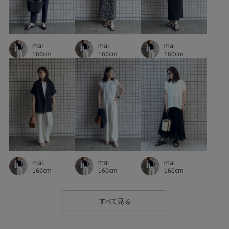
デイリー使い
トレンド感
ドライ
ドライタッチ
ナイロン
ナチュラル
ニット
ハリ感
mai
バンドカラー
パンツ
フェミニン
フラットシューズ
mai
mai
160cm
160cm
160cm
フリル
フリーサイズ
フーディー
ブラウス
ブルゾン
ペプラム
ボイル
モダン
リブ編み
レイヤード
レイヤードデザイン
レーストップス
ワイドシルエット
ワイドパンツ
ワンピース
上品
二の腕が隠れる
五分袖
伸縮性
光沢感
冷んやり
mai
mai
mai
合わせやすい
女性らしい印象
女性らしさ
安定感
160cm
160cm
160cm
小物
幅広
快適
快適な着心地
抜け感
すべて見る
接触冷感
撚糸
日傘
旬の着こなし