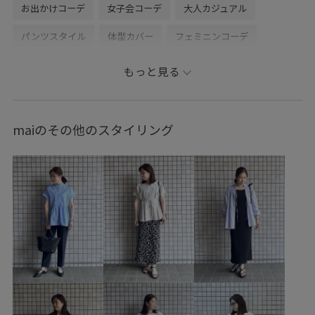
お出かけコーデ
女子会コーデ
大人カジュアル
パンツスタイル
体型カバー
フェミニンコーデ
ROPÉ PICNIC
ストレート
イエベ秋
ノーマル
もっと見る
トップス
シャツ/ブラウス
ニット/セーター
オールインワン/サロペット
つなぎ/オールインワン
maiのその他のスタイリング
バッグ
ハンドバッグ
アクセサリー
ネックレス
GDH16510
GDM16650
GDY16000
GIX16190
GIZ16120
26mother'sday
26RPUVCARE
26SSお着軽シャツ
26SSシャーベットニット
2WAYで使える
blouse_pickup
ROPÉPICNIC_TIMESALE
RP26SS
RP26SS_サマーニット
RP26SS着映えトップス