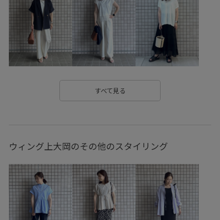
RP_TS0526
Tシャツ
UVケア
Vネック
きちんと感
きれいめ
きれいめカジュアル
さらっとした肌触り
さらりとした
さりげないアクセント
ちゃんとプラスかわいい保証
ふんわり
アクリル
イージーパンツ
ウール
オフショルダー
すべて見る
オールインワン
カシュクール
カジュアル
カラーニット
カーディガン
キャミソール
コットン
ウィング上大岡のその他のスタイリング
コントラスト
ゴム仕様
サンダル
シアー
シアー感
シャツ
シャリ感
シワになりにくい
シンプル
シンプルなTシャツ
ジャケット
スカート
スカーフ
スタイルアップ
スッキリ
セットアップ