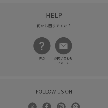
普段使いも出来る
清涼感
異素材ドッキング
着回しやすい
知的
秋冬
立体感
細く見える
HELP
肌離れが良い
肌馴染が良い
華やか
落ち感
薄手
何かお困りですか？
袖口ゴム
見た目以上の収納
軽快
透かし編み
透け感
通気性
都会的
FAQ
お問い合わせ
フォーム
FOLLOW US ON