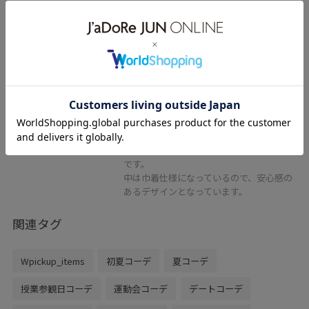
2BUY10%OFF
ROPÉ PICNIC PASSAGE
ペーパーライクバケットバッ
グ/2WAY
ブラック / F
¥3,245
50%OFF
レビュー
季節感のある素材が魅力のペーパーバッグ
です。
中は巾着仕様になっているので、安心感の
あるデザインとなっています。
関連タグ
Wpickup_items
初夏コーデ
夏コーデ
授業参観日コーデ
運動会コーデ
デートコーデ