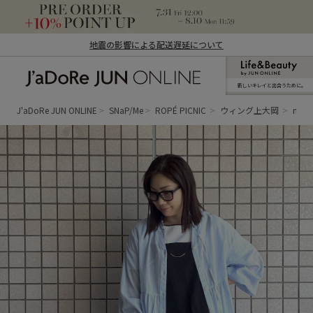
地震の影響による配送遅延について
新しいキレイと出合うために。
J'aDoRe JUN ONLINE（ジャドール ジュ
ン オンライン）
J'aDoRe JUN ONLINE
SNaP/Me
ROPÉ PICNIC
ウィング上大岡
mai