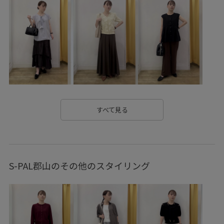
お出かけ用
きちんと感
きれいめ
さらりとした
しっかりカバー
オンにもオフにも
オーバーサイズ
カジュアル
コットン
サテン
サンダル
シャツ
シャリ感
ショルダーバッグ
シワ加工
ジャケット
ジーンズ
スカート
スクエアトゥ
スクエアネック
スッキリ
ストラップ
スラックス
セットアップ
すべて見る
デニムに合わせる
トラッド
トレンド感
ドライ
ニット
ビジュー
ブラウス
ヘルシー
S-PAL郡山のその他のスタイリング
ベイカーパンツ
ベーシック
ボイル
ポリエステル
ポリエステル100%
ポーチ
リラックススタイル
レイヤード風
ワンピース
上品
伸縮性
光沢感