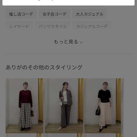
デートコーデ
お出かけコーデ
旅行コーデ
推し活コーデ
女子会コーデ
大人カジュアル
レイヤード
パンツスタイル
カジュアルコーデ
シンプルコーデ
ROPÉ PICNIC
ウェーブ
ブルべ冬
もっと見る
敏感
トップス
カーディガン
パンツ
バッグ
ボストンバッグ
シューズ
バレエシューズ
ありがのその他のスタイリング
GDM16390
GDS16120
GIA16030
GIX16050
1枚でもオシャレ
26mother'sday
26SSRPgoods
2BUY10%OFF対象商品
2WAYで使える
ROPÉPICNIC_TIMESALE
RP26SS
RP26SS_goods
RP26SS_サマーニット
RP26SS_着映えるサマーニット