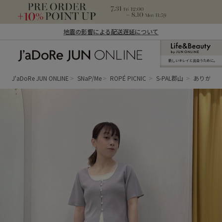
地震の影響による配送遅延について
新しいキレイと出合うために。
J'aDoRe JUN ONLINE（ジャドール ジュ
ン オンライン）
J'aDoRe JUN ONLINE
SNaP/Me
ROPÉ PICNIC
S-PAL郡山
ありが