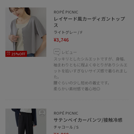
ROPÉ PICNIC
レイヤード風カーディガントップ
ス
ライトグレー / F
¥3,746
レビュー
25%OFF
スッキリとしたシルエットですが、身幅、
袖まわりともに程よくゆとりがありシルエ
ットを拾いすぎないサイズ感で着られまし
た。
腰ぐらいの少し短めの着丈です。
柔らかい素材感で着心地◎
ROPÉ PICNIC
サテンベイカーパンツ/接触冷感
チャコール / S