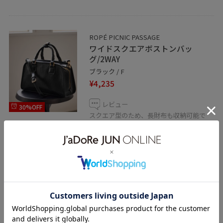
ROPÉ PICNIC PASSAGE
ワイドスクエアボストンバッ
グ/2WAY
ブラック / F
¥4,235
レビュー
30%OFF
スクエア型のため、長財布も収納可能で
す！
マチもあり収納力抜群。
ファスナーの開きが大きいので荷物の出し
入れがしやすいのも◎
関連タグ
0318PRESS対象商品
初夏コーデ
夏コーデ