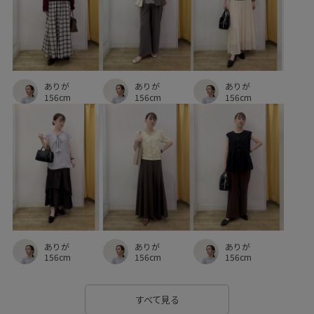
冷んやり
初夏
履きやすい
快適
快適な着心地
抜け感
接触冷感
柔らかい風合い
機能素材
清涼感
細く見える
落ち感
薄手
軽くて柔らかい
ありが
ありが
ありが
都会的
長財布
靴
麻
156cm
156cm
156cm
ありが
ありが
ありが
156cm
156cm
156cm
すべて見る