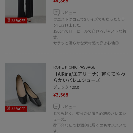
¥4,868
レビュー
ウエストはゴムでSサイズでもゆったりラ
25%OFF
クに穿けました。
156cmでローヒールで穿けるジャストな着
丈。
サラッと滑らかな素材感で穿き心地◎
ROPÉ PICNIC PASSAGE
【AIRina/エアリーナ】軽くてやわ
らかいバレエシューズ
ブラック / 23.0
¥3,568
レビュー
35%OFF
とても軽く、柔らかい履き心地のバレエシ
ューズ。
靴下合わせでお洒落に履くのもオススメで
す。