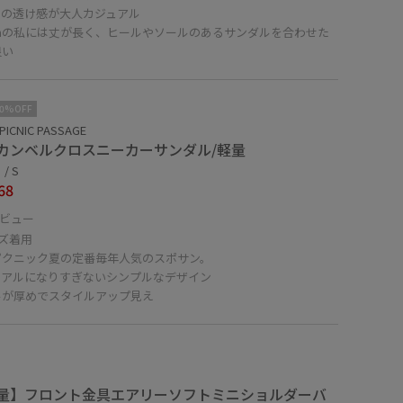
スの透け感が大人カジュアル
cmの私には丈が長く、ヒールやソールのあるサンダルを合わせた
良い
10%OFF
PICNIC PASSAGE
カンベルクロスニーカーサンダル/軽量
/ S
68
ビュー
ズ着用
ピクニック夏の定番毎年人気のスポサン。
ュアルになりすぎないシンプルなデザイン
ルが厚めでスタイルアップ見え
量】フロント金具エアリーソフトミニショルダーバ