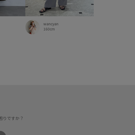
wancyan
160cm
困りですか？