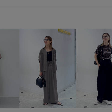
26SSエアリーリネンライク
cahoさんコラボ
vis_26ssba
お手入れしやすい
きれいめ
シワになりにくい
スエード
スニーカー
スニーカーサン
ヘルシー
ベルクロ
ベル
収納力
取り外し可能
取
接触冷感
立体的
耐久性
通気性
長財布
高級感