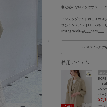
◉記載のないアクセサリー、
________________________
インスタグラムには日々のス
ぜひインスタフォローお願い
Instagram▶︎@___hato___
お気に入りに
着用アイテム
2BUY
ROPÉ 
【c
ネン
ベージュ
¥7,1
10%OFF
レ