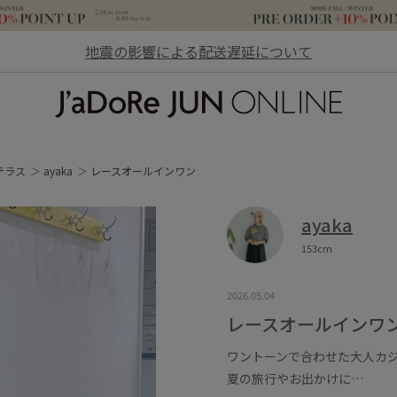
地震の影響による配送遅延について
JaDoRe JUN ONLINE
テラス
ayaka
レースオールインワン
ayaka
153cm
2026.05.04
レースオールインワ
ワントーンで合わせた大人カ
夏の旅行やお出かけに…