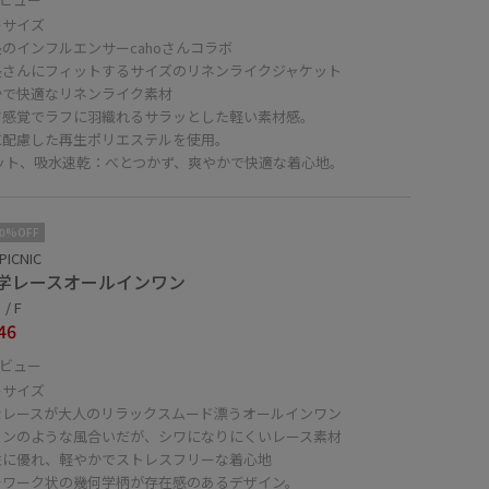
ーサイズ
のインフルエンサーcahoさんコラボ
長さんにフィットするサイズのリネンライクジャケット
かで快適なリネンライク素材
ツ感覚でラフに羽織れるサラッとした軽い素材感。
に配慮した再生ポリエステルを使用。
カット、吸水速乾：べとつかず、爽やかで快適な着心地。
10%OFF
PICNIC
学レースオールインワン
/ F
46
ビュー
ーサイズ
なレースが大人のリラックスムード漂うオールインワン
トンのような風合いだが、シワになりにくいレース素材
性に優れ、軽やかでストレスフリーな着心地
チワーク状の幾何学柄が存在感のあるデザイン。