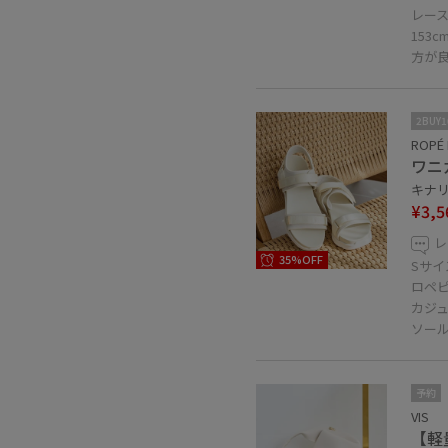
レー
153
方が
2BUY
ROPÉ 
ワニ
キナリ 
¥3,5
レ
35%OFF
Sサイ
ロペ
カジ
ソー
予約
VIS
【軽