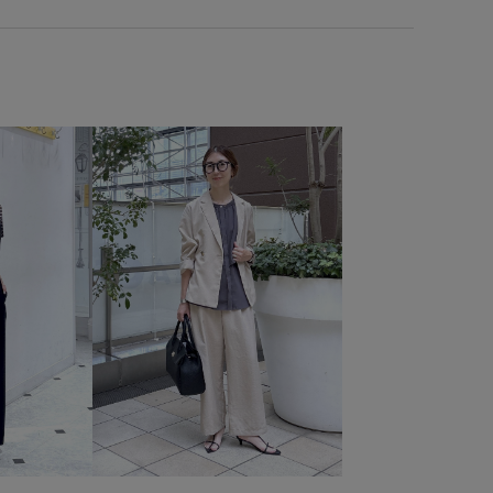
26SS小柄さんおすすめ
26SS小柄さんエアリーリネンライク
g
vis_okazakisae_may
Wbag_pickup
Wpickup_items
キャミソール
クッション性
コットン
サステナブル
スタイルアップ
ストラップ
ストレスフリー
ダル
スポーティ
セットアップ対象商品
ハリ感
ト
ボリューム感
上品
伸縮性
厚底
厚底ソール
り外し可能なショルダー
幾何学柄
快適
抜け感
肌馴染が良い
脚長効果
軽くて柔らかい
軽快