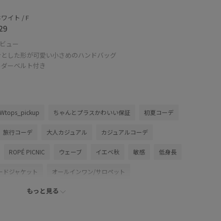
ワイト / F
29
ビュー
ンとした形が可愛い小さめのハンドバッグ
ルダーベルト付き
Wtops_pickup
ちゃんとプラスかわいい保証
初夏コーデ
旅行コーデ
大人カジュアル
カジュアルコーデ
ROPÉ PICNIC
ウェーブ
イエベ秋
敏感
低身長
ードジャケット
オールインワン/サロペット
もっと見る
グ
ショルダーバッグ
シューズ
サンダル
DY16010
GIA16150
26officecasual
26RPUVCARE