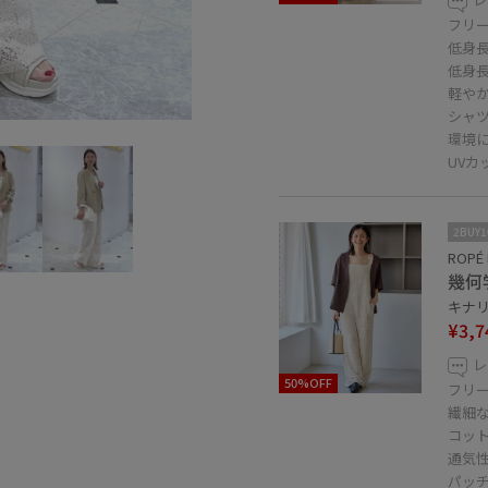
フリ
低身長
低身
軽や
シャ
環境
UV
2BUY
ROPÉ 
幾何
キナリ 
¥3,7
レ
50%OFF
フリ
繊細
コッ
通気
パッ