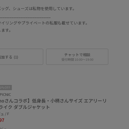
バッグ、シューズは私物を使用しています。
______________________
タイリングやプライベートの私服も載せています。
します。
チャットで相談
追加する
(1)
受付時間 10:00〜19:00
10%OFF
PICNIC
ahoさんコラボ】低身長・小柄さんサイズ エアリーリ
ライク ダブルジャケット
 / F
97
ビュー