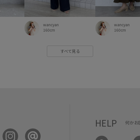
wancyan
wancyan
160cm
160cm
すべて見る
HELP
何かお