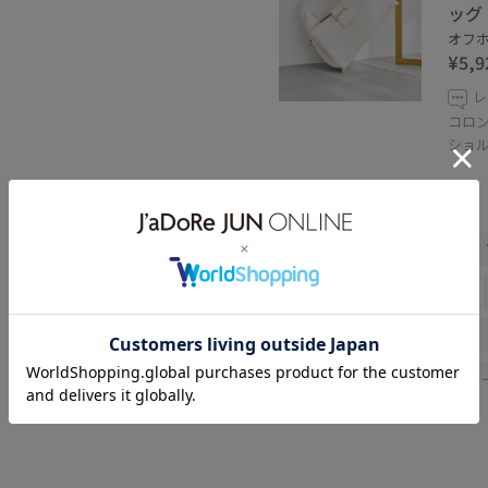
ッグ
オフホ
¥5,9
レ
コロ
ショ
関連タグ
153cm
Wshoes_pickup
夏コーデ
お出かけコーデ
シンプルコーデ
ベーシック
ジャケット/アウター
テーラ
つなぎ/オールインワン
バッ
BVX36110
GDV16330
G