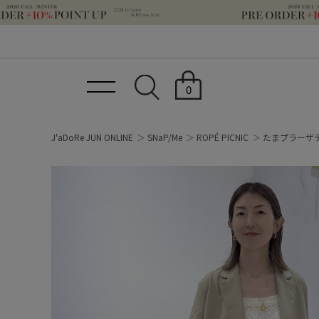
0
J'aDoRe JUN ONLINE
SNaP/Me
ROPÉ PICNIC
たまプラーザ