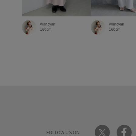
wancyan
wancyan
160cm
160cm
FOLLOW US ON