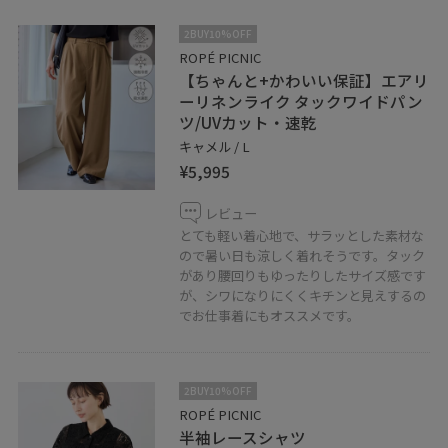
2BUY10%OFF
ROPÉ PICNIC
【ちゃんと+かわいい保証】エアリ
ーリネンライク タックワイドパン
ツ/UVカット・速乾
キャメル / L
¥5,995
レビュー
とても軽い着心地で、サラッとした素材な
ので暑い日も涼しく着れそうです。タック
があり腰回りもゆったりしたサイズ感です
が、シワになりにくくキチンと見えするの
でお仕事着にもオススメです。
2BUY10%OFF
ROPÉ PICNIC
半袖レースシャツ