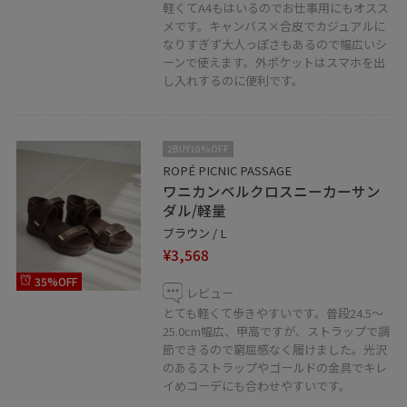
軽くてA4もはいるのでお仕事用にもオスス
メです。キャンバス×合皮でカジュアルに
なりすぎず大人っぽさもあるので幅広いシ
ーンで使えます。外ポケットはスマホを出
し入れするのに便利です。
2BUY10%OFF
ROPÉ PICNIC PASSAGE
ワニカンベルクロスニーカーサン
ダル/軽量
ブラウン / L
¥3,568
35%OFF
レビュー
とても軽くて歩きやすいです。普段24.5〜
25.0cm幅広、甲高ですが、ストラップで調
節できるので窮屈感なく履けました。光沢
のあるストラップやゴールドの金具でキレ
イめコーデにも合わせやすいです。