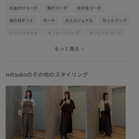
お出かけコーデ
旅行コーデ
女子会コーデ
母の日ギフト
モード
大人カジュアル
セットアップ
パンツスタイル
モノトーンコーデ
カジュアルコーデ
シンプルコーデ
ROPÉ PICNIC
ストレート
イエベ秋
もっと見る
乾燥
高身長
トップス
シャツ/ブラウス
パンツ
バッグ
トートバッグ
シューズ
サンダル
mitsukoのその他のスタイリング
バレエシューズ
GDH16160
GDS16220
GIA16030
GIA16150
GIX16170
0318PRESS対象商品
26RPUVCARE
26SSRPgoods
26SS_エアリーリネンライク
26SSエアリーリネンライク
RP26SS
RP26SS_goods
RP26SS着映えトップス