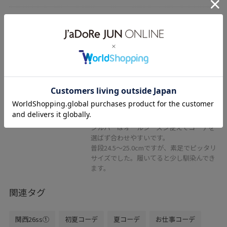
2BUY10%OFF
ROPÉ PICNIC PASSAGE
【AIRina/エアリーナ】軽くてやわ
らかいバレエシューズ
シルバー / 24.5
¥3,568
35%OFF
レビュー
軽くて柔らかい履き心地です。
シルバーはオールシーズン使えてコーデを
選ばず合わせやすいです。
普段24.5〜25.0cmですが、素足でピッタリ
サイズでした。履いてると少し馴染んでき
ます。
関連タグ
関西26ss①
初夏コーデ
夏コーデ
お仕事コーデ