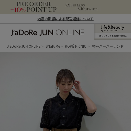
地震の影響による配送遅延について
新しいキレイと出合うために。
J'aDoRe JUN ONLINE（ジャドール ジュ
ン オンライン）
J'aDoRe JUN ONLINE
SNaP/Me
ROPÉ PICNIC
神戸ハーバーランドumi