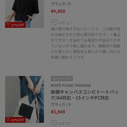
ブラック / F
¥4,868
レビュー
25%OFF
透け感が強すぎないレースで、二の腕が隠
れる袖丈なので安心感があります。一番上
までボタンを留めても首回りが詰まりすぎ
ていないので楽に着れます。綿素材で肌触
りも柔らかく通気性も良いので暑い日にも
快適に着れそうです。
2BUY10%OFF
ROPÉ PICNIC PASSAGE
麻調キャンバスコンビトートバッ
グ/A4対応・15インチPC対応
ブラック / F
¥3,848
45%OFF
レビュー