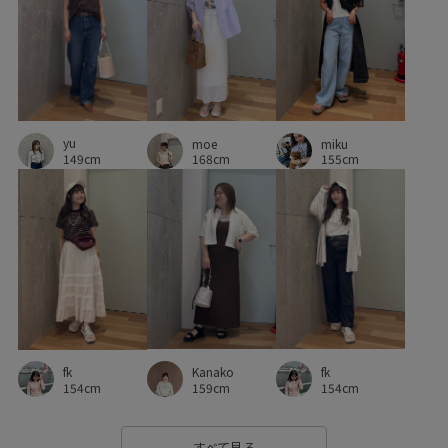
レイヤードスタイル
ワイドパンツ
ワンピース
上品
伸縮性
便利なポケット
凹凸感
厚底
厚底ソール
大容量
履きやすい
快適
快適な着心地
抜け感
yu
moe
miku
旅行
立体的
耐久性
肌離れが良い
脚長効果
149cm
168cm
155cm
薄手
裏地付き
軽くて柔らかい
軽快
透け感
都会的
長財布
靴
麻
Kanako
fk
fk
159cm
154cm
154cm
すべて見る