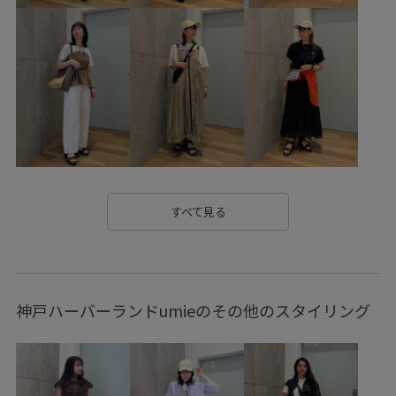
Wbottoms_pickup
Wshoes_pickup
お手入れしやすい
きちんと感
きれいめ
こなれ感
しっかりカバー
やや長め
オーバーサイズ
カジュアル
クッション性
クロップド丈
クーポン対象商品
コーディネートのアクセント
サステナブル
シャツ
ジーンズ
スエード
スクエアトゥ
スタイルアップ
すべて見る
スッキリ
ストラップ
スニーカー
スニーカーサンダル
スポーティ
セットアップ対象商品
神戸ハーバーランドumieのその他のスタイリング
タンクトップ
デニムスタイル
トレンド
トレンド感
ドライ
ナチュラル
ハイウエスト
ハリ感
ベルクロ
ボリューム感
リラックススタイル
ルーズ