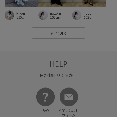
ミディ丈
リブニット
リラックス感
レイヤード
nozomi
nozomi
Hiyori
レイヤードコーデ
レイヤードスタイル
162cm
162cm
155cm
レイヤードデザイン
レイヤード風
ロングシーズン
すべて見る
ワイドパンツ
ヴィンテージ
ヴィンテージ感
上品
主役アイテム
伸縮性
光沢感
別注
取り外し可能
大人カジュアル
安定感
定番
幅広
快適
HELP
快適なはき心地
抗菌防臭
抜け感
日傘
何かお困りですか？
普段使いも出来る
柔らかな雰囲気
着やすい
着回しやすい
着心地が良い
着映え
秋冬
立体感
細見え
股上深め
脚長効果
落ち感
薄手
FAQ
お問い合わせ
裏毛
親子コーデ
透け感
重ね着に重宝
長財布
フォーム