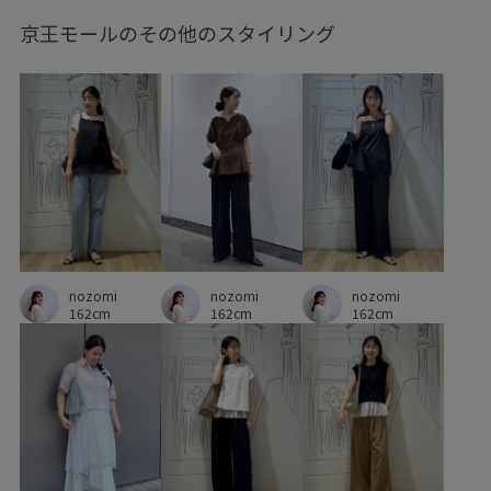
京王モールのその他のスタイリング
キャミワンピース
クーポン対象商品
コットン
コーディネートの主役
コーデュロイ
シアー
シアー感
シボ感
シャツ
シンプル
ジャケット
ジーンズ
スカート
スッキリ
スペシャルアイテム
スラックス
スーツ
セットアップ
ツイル生地
テーパード
デイリー使い
デニム生地
トレンド感
ナチュラル
ニット
ハイウエスト
ハイライズ
nozomi
nozomi
nozomi
162cm
162cm
162cm
バランスが取りやすい
パンプス
ビスチェ
フィット感
フラットシューズ
フリーサイズ
プリーツスカート
プルオーバー
ヘンリーネック
ベルト
ベーシック
マニッシュ
マーメイドスカート