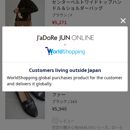
センターベルトワイドトップハン
ドル＆ショルダーバッグ
ブラウン / F
¥5,271
レビュー
20%OFF
500mlのボトルも入るサイズ感。上品なデ
ザインなのでフォーマルなシーンにも活躍
してくれます。
ROPÉ PICNIC PASSAGE
ROPE' PICNIC PASSAGE
byHARUTA/ビット付フラットロー
ファー
ブラック / 24.5
¥5,940
レビュー
安定の履き心地HARUTAシリーズ。ローヒ