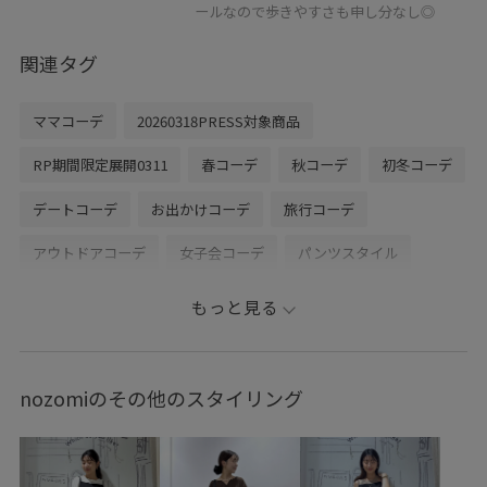
ールなので歩きやすさも申し分なし◎
関連タグ
ママコーデ
20260318PRESS対象商品
RP期間限定展開0311
春コーデ
秋コーデ
初冬コーデ
デートコーデ
お出かけコーデ
旅行コーデ
アウトドアコーデ
女子会コーデ
パンツスタイル
体型カバー
ROPÉ PICNIC
ウェーブ
ブルべ冬
もっと見る
乾燥
トップス
スウェット
ジャケット/アウター
ブルゾン
パンツ
デニムパンツ
ワンピース
nozomiのその他のスタイリング
バッグ
ショルダーバッグ
シューズ
ローファー
GDE16040
GDL16040
GDM86000
GDS16230