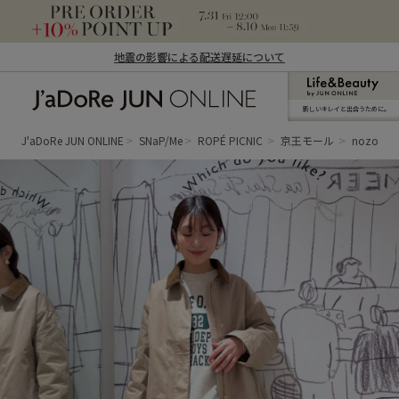
地震の影響による配送遅延について
新しいキレイと出合うために。
J'aDoRe JUN ONLINE（ジャドール ジュ
ン オンライン）
J'aDoRe JUN ONLINE
SNaP/Me
ROPÉ PICNIC
京王モール
nozomi