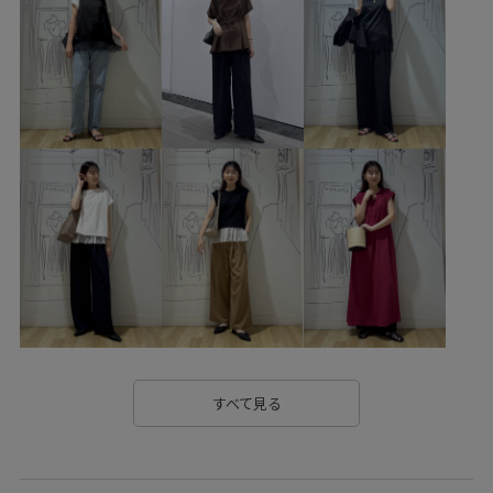
GIA16210
GIX16020
0318PRESS対象商品
26SSceremony
26SSlightouter_1
26SSlightouter_7
26SSRPgoods
26SSRP_HARUTA
26SSRPボトム
Iラインシルエット
RP26SS
RP26SSceremony
RP26SS_goods
RP26SS_lightouter
RP_champion別注
RP体型カバー
Vネック
Wshoes_pickup
きちんと感
きれいめ
さりげないアクセント
やや長め
ゆったり
ウエストがゴム
ウエストシェイプ
エナメル素材
オケージョン
オフィス
オフィスカジュアル
すべて見る
オーバーサイズ
カジュアル
カッティング
カットソー
カラーバリエーション豊富
キャップ