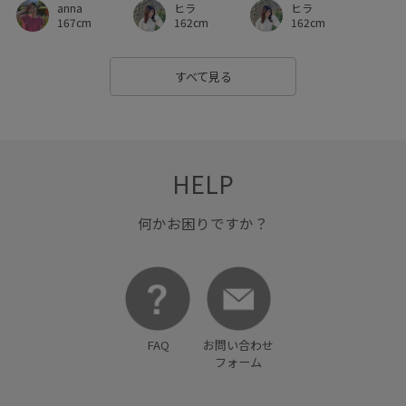
ヒラ
anna
ヒラ
入園式
卒園式入学式
卒業式入学式
女性らしさ
162cm
167cm
162cm
定番
定番色
幅広
抗菌防臭
抜け感
すべて見る
明るいカラー
普段使いも出来る
期間限定pickup
期間限定価格0309
歩きやすい
着回しやすい
秋冬
美シルエット
華やか
薄手
通気性
金ボタン
HELP
長財布
防臭加工
防臭効果
限定カラー
何かお困りですか？
FAQ
お問い合わせ
フォーム