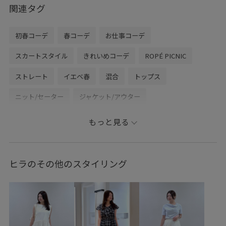
関連タグ
初春コーデ
春コーデ
お仕事コーデ
スカートスタイル
きれいめコーデ
ROPÉ PICNIC
ストレート
イエベ春
混合
トップス
ニット/セーター
ジャケット/アウター
テーラードジャケット
スカート
バッグ
もっと見る
ボストンバッグ
シューズ
パンプス
GDC16070
GDM16060
GDV16070
GIA16020
GIX16050
ヒラのその他のスタイリング
26SSceremony
26SS_クリアツイル
26SSクリアツイル
26SS小柄さんおすすめ
2BUY10%OFF対象商品
2WAYで使える
RP26SS
RP26SSceremony