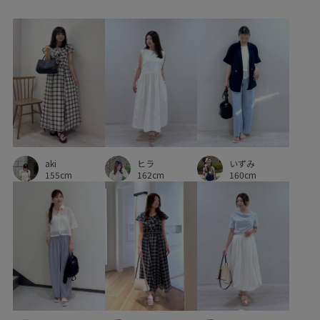
ストレスフリー
ストレッチ性
ストレッチ糸
スラックス
セットアップ
タイト
タイトスカート
タック
ツイル生地
テーパードパンツ
デイリー使い
デニムに合わせる
トラッド
トレンド感
ナチュラル
ニット
バランスが良い
パンツ
パール
ビジネス
aki
ヒラ
いずみ
フェミニン
フォーマル
フォーマルシーン
155cm
162cm
160cm
フリーサイズ
ブラウス
プレーティング
ベルト
ベーシック
ポリウレタン
ポリエステル
ポーチ
リブ編み
リラックス感
レイヤード風
ロングスカート
ローヒール
ワイドパンツ
ワンピース
上品
伸縮性
優しい印象
光沢感