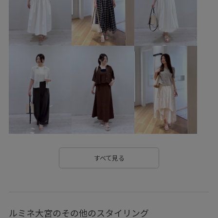
RP26SS_goods
RP26SS_knit
RP26SS着映えトップス
RPspecialprice_pick
RP体型カバー
set_up対象商品
Vカット
Wbottoms_pickup
Wshoes_pickup
Wtops_pickup
お出かけ用
お気に入りアイテム_pickup
きちんと感
きれいに見える
きれいめ
アシンメトリー
エレガント
オケージョン
オフィス
オフィスカジュアル
オンにもオフにも
オーバーサイズ
カジュアル
カラーニット
クーポン対象商品
すべて見る
サイズ調整
サステナブル
シャツ
シャープ
ショルダーバッグ
シンプル
ジャケット
ルミネ大宮のその他のスタイリング
スタイルアップ
スッキリ
スッキリ見え
ストラップ