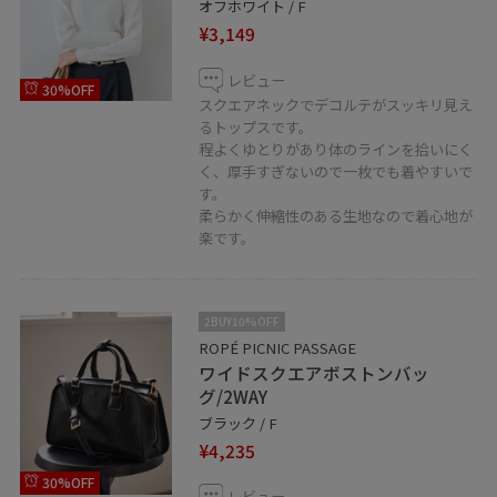
オフホワイト / F
¥3,149
レビュー
30%OFF
スクエアネックでデコルテがスッキリ見え
るトップスです。
程よくゆとりがあり体のラインを拾いにく
く、厚手すぎないので一枚でも着やすいで
す。
柔らかく伸縮性のある生地なので着心地が
楽です。
2BUY10%OFF
ROPÉ PICNIC PASSAGE
ワイドスクエアボストンバッ
グ/2WAY
ブラック / F
¥4,235
30%OFF
レビュー