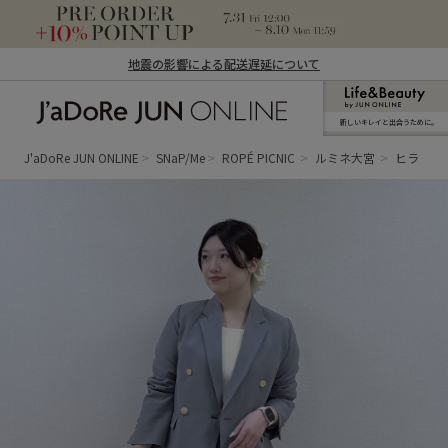
地震の影響による配送遅延について
新しいキレイと出合うために。
J'aDoRe JUN ONLINE（ジャドール ジュ
ン オンライン）
J'aDoRe JUN ONLINE
SNaP/Me
ROPÉ PICNIC
ルミネ大宮
ヒラ