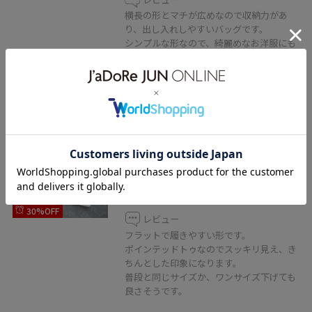
横長の形とマチが広めなので収納力があ
り、出し入れしやすいバッグです。
シンプルな形なので、綺麗めなお洋服にも
普段使いにもピッタリです。
2BUY10%OFF
ROPÉ PICNIC PASSAGE
メタルリボンＶカットフラットパ
ンプス
キナリ / 23.0
¥3,842
30%OFF
レビュー
フラットで履きやすい形です。
ポインテッドトゥなのでスッキリ見え、き
ちんとした印象になります。
普段と同じサイズか、ワンサイズ下げても
良さそうです。