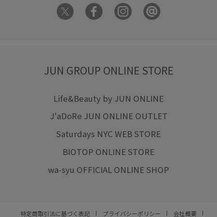
コットン
コットンライク
コーディネートのアクセント
サイズ調整
サロペット
シアー
シアー素材
シャツ
ショルダーバッグ
シワになりにくい
JUN GROUP ONLINE STORE
シンプル
ジャケット
ジャンパースカート
スウェット
スカート
ストラップ
ストレッチ感
Life&Beauty by JUN ONLINE
J'aDoRe JUN ONLINE OUTLET
スラックス
セットアップ
タック
チェーン
Saturdays NYC WEB STORE
チノパン
チョコレート
ツイル生地
デイリーで活躍
BIOTOP ONLINE STORE
トレンド
ニット
ニットカーディガン
ニット素材
wa-syu OFFICIAL ONLINE SHOP
ハンドバッグ
バランスが良い
パール
ビスチェ
フィット感
フェミニン
フリーサイズ
ベーシック
ポリエステル
ミニマル
リップクリーム
リブニット
特定商取引法に基づく表記
プライバシーポリシー
会社概要