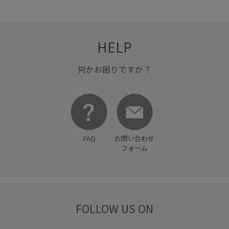
トートバッグ
ファッション雑貨
ベルト
アクセサリー
ネックレス
GDK16960
GDM16000
HELP
GDS16000
GIW16010
GIX36040
GIZ65090
何かお困りですか？
1枚でもオシャレ
25AW15
25AW20
25PICxmasgift
26feb_hellokitty
26ss_hellokitty
2WAYで使える
RP25AW
RP26SS着映えトップス
Tシャツ
UVカット
FAQ
お問い合わせ
Vネック
きちんと感
きれいめ
アシンメトリー
フォーム
インして着る
ウエストマーク
エナメル素材
オシャレに見える
オフィス
カジュアル
FOLLOW US ON
カジュアルすぎない
カットソー
クルーネック
クロップド丈
クーポン対象商品
ケミカルレース