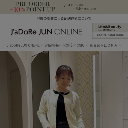
地震の影響による配送遅延について
新しいキレイと出合うために。
J'aDoRe JUN ONLINE（ジャドール ジュ
ン オンライン）
J'aDoRe JUN ONLINE
SNaP/Me
ROPÉ PICNIC
新百合ヶ丘ＯＰＡ
あ