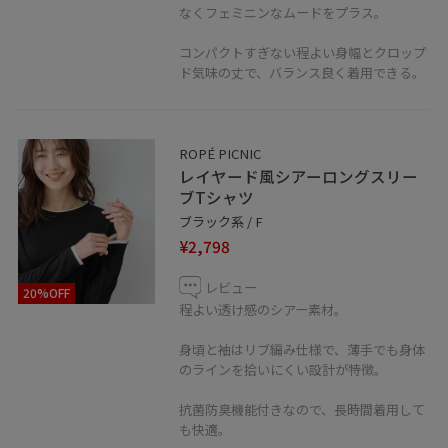
なくフェミニンなムードをプラス。
コンパクトすぎない程よい身幅とクロップ
ド気味の丈で、バランス良く着用できる。
ROPÉ PICNIC
レイヤード風シアーロングスリー
ブTシャツ
ブラック系 / F
¥2,798
レビュー
20%OFF
程よい透け感のシアー素材。
身頃と袖はリブ編み仕様で、薄手でも身体
のラインを拾いにくい設計が特徴。
抗菌防臭機能付きなので、長時間着用して
も快適。