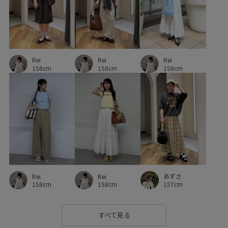
体型カバーコーデ
産後
産後カバー
産後カバーコーデ
30代
30代コーデ
40代
Rei
Rei
Rei
40代コーデ
初春コーデ
春コーデ
お仕事コーデ
158cm
158cm
158cm
運動会コーデ
デートコーデ
旅行コーデ
フェスコーデ
推し活コーデ
父の日ギフト
母の日ギフト
ホワイトデーギフト
バレンタインデーギフト
敬老の日ギフト
体型カバー
カジュアルコーデ
シンプルコーデ
きれいめコーデ
あずさ
Rei
Rei
コラボアイテム
ROPÉ PICNIC
ウェーブ
イエベ秋
157cm
158cm
158cm
ノーマル
トップス
Tシャツ/カットソー
すべて見る
カーディガン
パンツ
チノパンツ
バッグ