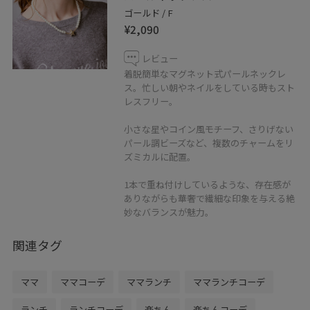
ゴールド / F
¥2,090
レビュー
着脱簡単なマグネット式パールネックレ
ス。忙しい朝やネイルをしている時もスト
レスフリー。
小さな星やコイン風モチーフ、さりげない
パール調ビーズなど、複数のチャームをリ
ズミカルに配置。
1本で重ね付けしているような、存在感が
ありながらも華奢で繊細な印象を与える絶
妙なバランスが魅力。
関連タグ
ママ
ママコーデ
ママランチ
ママランチコーデ
ランチ
ランチコーデ
楽ちん
楽ちんコーデ