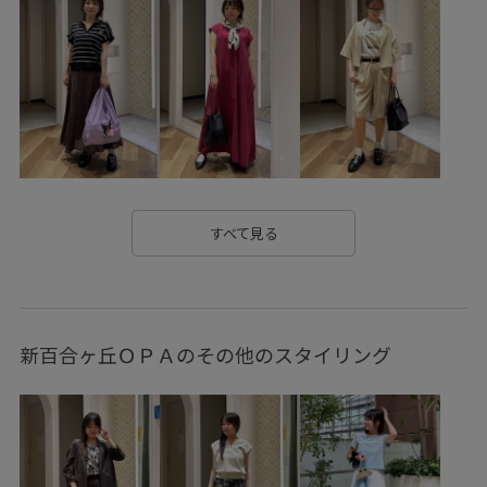
ベーシックパンツ
ベーシックパンツコーデ
ベーシックワイドパンツ
ベーシックワイドパンツコーデ
パンツコーデ
タックワイド
タックワイドパンツ
タックワイドパンツコーデ
紺
紺コーデ
ネイビー
ネイビーコーデ
バッグコーデ
チェーンバッグ
すべて見る
コンパクト
コンパクトバッグ
2WAY
2WAYバッグ
ベルトコーデ
細め
細めベルト
大人
大人コーデ
新百合ヶ丘ＯＰＡのその他のスタイリング
大人女子
大人女子コーデ
大人カジュアルコーデ
パールネックレス
パールネックレスコーデ
マグネット
マグネットネックレス
マグネットネックレスコーデ
星型
星型ネックレス
ロペ
ロペピクニック
ropepicnic