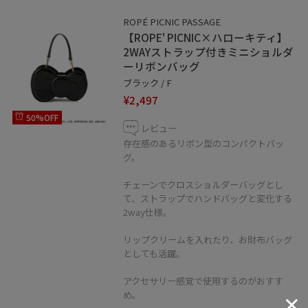
ROPÉ PICNIC PASSAGE
【ROPE' PICNIC×ハローキティ】
2WAYストラップ付きミニショルダ
ーリボンバッグ
ブラック / F
¥2,497
50%OFF
レビュー
存在感のあるリボン型のコンパクトバッ
グ。
チェーンでクロスショルダーバッグとし
て、ストラップでハンドバッグと変化する
2way仕様。
リップクリームを入れたり、お財布バッグ
としても活躍。
アクセサリー感覚で使用するのがおすす
め。