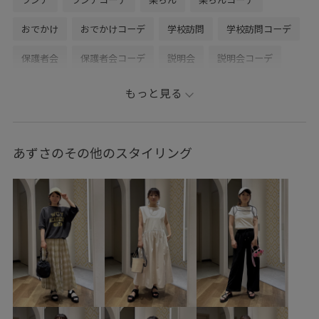
おでかけ
おでかけコーデ
学校訪問
学校訪問コーデ
保護者会
保護者会コーデ
説明会
説明会コーデ
低身長
低身長カバー
低身長カバーコーデ
もっと見る
低身長コーデ
小柄さん
小柄さんコーデ
ハローキティ
ハローキティコーデ
HELLOKITTY
あずさのその他のスタイリング
カーディガンコーデ
ワンポイント
ワンポイントコーデ
刺繍
スペシャル
スペシャルデザイン
オフホワイトコーデ
リボン
リボンコーデ
ハート
ハート柄
ハート柄コーデ
黒
黒コーデ
ブラック
ブラックコーデ
シアーコーデ
シアートップス
シアートップスコーデ
重ね着風
重ね着風コーデ