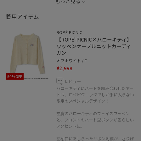
もっと見る
足元はボリューム靴で今っぽく仕上げました！
着用アイテム
ママでも可愛く、そしてきれいめに着れるコーディネー
トです！
ROPÉ PICNIC
【ROPE' PICNIC×ハローキティ】
ワッペンケーブルニットカーディ
ガン
オフホワイト / F
¥2,998
50%OFF
レビュー
ハローキティにハートを組み合わせたアー
トは、ロペピクニックでしか手に入らない
限定のスペシャルデザイン！
左胸のハローキティのフェイスワッペン
と、フロントのハート型ボタンが愛らしい
アクセントに。
左袖口にあしらったリボン刺繍が、さりげ