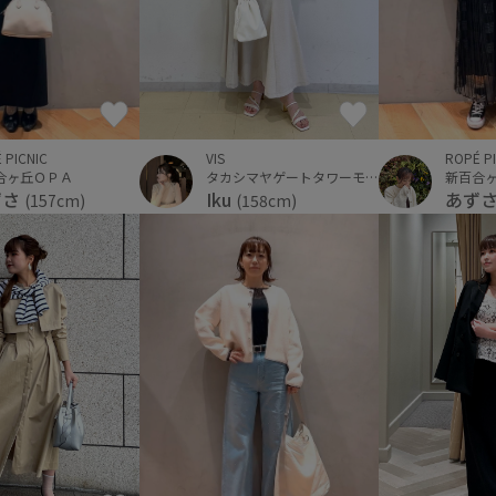
VIS
ROPÉ P
 PICNIC
タカシマヤゲートタワーモール
新百合
合ヶ丘ＯＰＡ
Iku
あず
ずさ
(158cm)
(157cm)