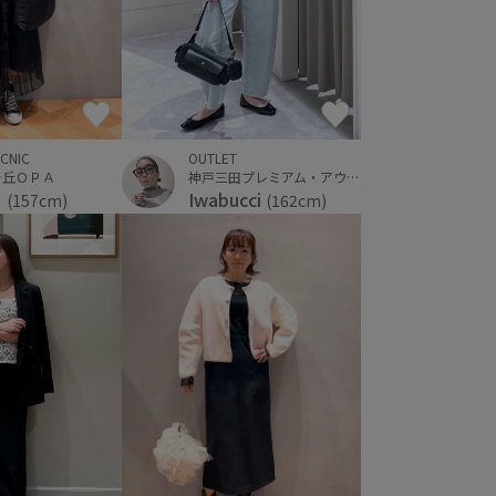
ICNIC
OUTLET
ヶ丘ＯＰＡ
神戸三田プレミアム・アウトレット
さ
Iwabucci
(157cm)
(162cm)