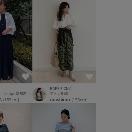
ROPÉ PICNIC
アトレ川崎
moi salon et ropé 京都高島屋
mashimo
A
(155cm)
(155cm)