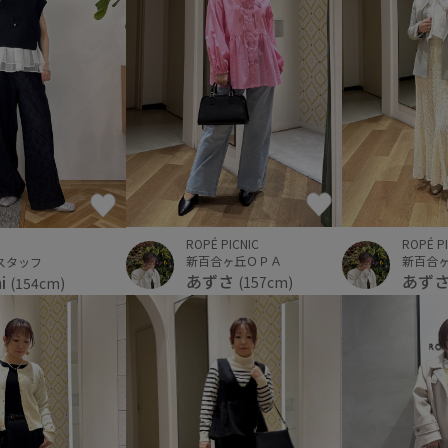
ROPÉ PICNIC
ROPÉ P
新百合ヶ丘ＯＰＡ
新百合
スタッフ
あずさ
あず
hi
(157cm)
(154cm)