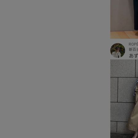
ROPÉ
新百
あ