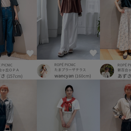
ROPÉ PICNIC
ROPÉ P
 PICNIC
たまプラーザテラス
新百合
合ヶ丘ＯＰＡ
wancyan
あず
ずさ
(160cm)
(157cm)