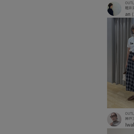
OUTL
an
(
OUTL
Iwa