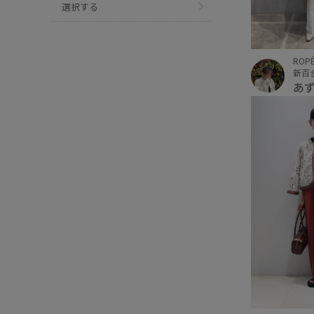
選択する
ROPÉ
新百
あ