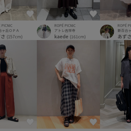
 PICNIC
ROPÉ PICNIC
ROPÉ P
合ヶ丘ＯＰＡ
アトレ吉祥寺
新百合
ずさ
kaede
あず
(157cm)
(161cm)