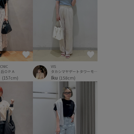
ICNIC
VIS
ヶ丘ＯＰＡ
タカシマヤゲートタワーモール
さ
Iku
(157cm)
(158cm)