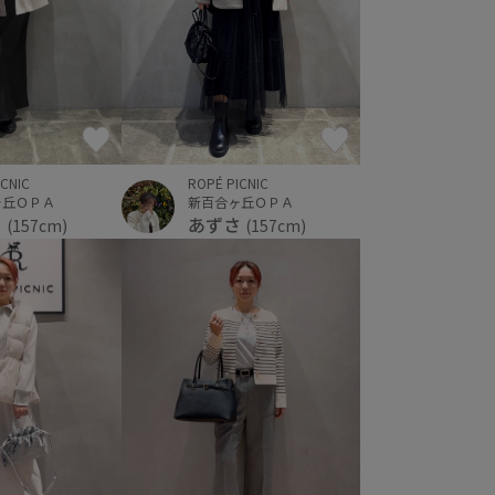
ICNIC
ROPÉ PICNIC
ヶ丘ＯＰＡ
新百合ヶ丘ＯＰＡ
さ
あずさ
(157cm)
(157cm)