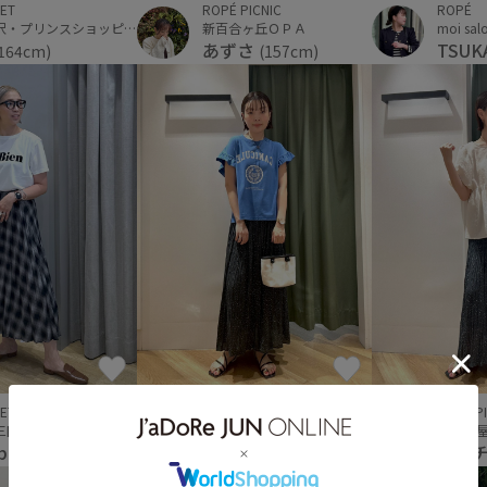
ET
ROPÉ
ROPÉ PICNIC
軽井沢・プリンスショッピングプラザ
新百合ヶ丘ＯＰＡ
TSUK
あずさ
164cm)
(157cm)
ET
ROPÉ PICNIC
ROPÉ P
神戸三田プレミアム・アウトレット
柏高島屋ステーションモール
柏高島
bucci
タグチ
タグ
(162cm)
(168cm)