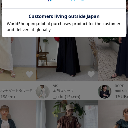
ROPÉ
VIS
タカシマヤゲートタワーモール
本部スタッフ
TSUK
_ichi
(158cm)
(154cm)