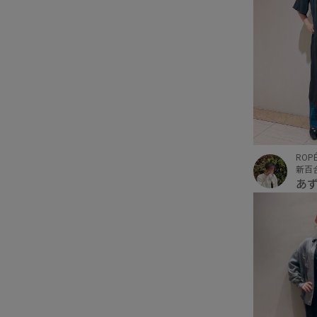
ROPÉ
新百
あ