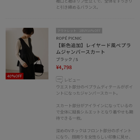
袖口と裾はリブ仕立てで、全体をすっきり
と引き締めるバランス。
アウトレット
2BUY10%OFF
ROPÉ PICNIC
【新色追加】レイヤード風ペプラ
ムジャンパースカート
ブラック / S
¥4,798
40%OFF
レビュー
ウエスト部分のペプラムディテールがポイ
ントになったジャンパースカート。
スカート部分がアイラインになっているの
で全体に縦長シルエットとなり着やせも期
待できる一枚。
深めのVネックはフロント部分のポイント
になり、顔周りを女性らしい印象に見せ、