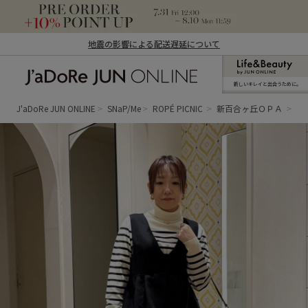
地震の影響による配送遅延について
新しいキレイと出合うために。
J'aDoRe JUN ONLINE（ジャドール ジュ
ン オンライン）
J'aDoRe JUN ONLINE
SNaP/Me
ROPÉ PICNIC
新百合ヶ丘ＯＰＡ
あ