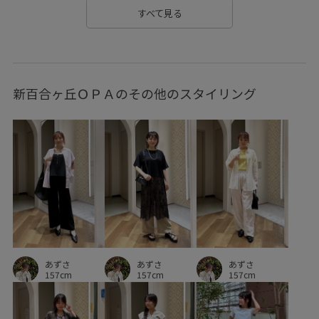
合皮バッグコーデ
バッグコーデ
手持ちバッグ
すべて見る
手持ちバッグコーデ
ブーツコーデ
サイドゴアブーツコーデ
ローヒール
ローヒールブーツ
新百合ヶ丘ＯＰＡのその他のスタイリング
ローヒールブーツコーデ
ネックレスコーデ
パールネックレス
パールネックレスコーデ
マグネット
マグネットネックレス
マグネットネックレスコーデ
ゴールド
ゴールドネックレス
ゴールドネックレスコーデ
ROPE
ROPEPICNIC
ロペ
ロペピクニック
初春コーデ
初冬コーデ
冬コーデ
お仕事コーデ
あずさ
あずさ
あずさ
運動会コーデ
デートコーデ
旅行コーデ
157cm
157cm
157cm
フェスコーデ
推し活コーデ
お正月・初詣コーデ