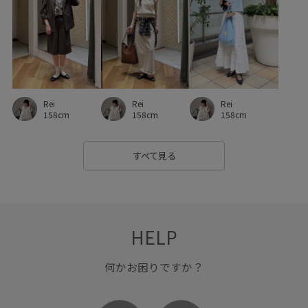
女子会コーデ
父の日ギフト
母の日ギフト
ホワイトデーギフト
バレンタインデーギフト
敬老の日ギフト
体型カバー
きれいめコーデ
ROPÉ PICNIC
ウェーブ
イエベ秋
ノーマル
Rei
Rei
Rei
トップス
ニット/セーター
ワンピース
158cm
158cm
158cm
ジャンパースカート
バッグ
ショルダーバッグ
すべて見る
シューズ
ブーツ
アクセサリー
ネックレス
GDE55080
GDM55160
GIA65050
GIX16060
GIZ65090
25AW15
25AW20
25AWRPbagshoes
HELP
25AWRPknitcollection_all
25awRPonepiece
何かお困りですか？
25AWSALE_pickup
25PICxmasgift
26SSceremony