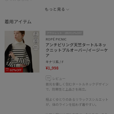
もっと見る
ボーダーを合わせ、程よくカジュアルダウン。
着用アイテム
デイリーにもお出かけにもおすすめです⭐︎
アウトレット
2BUY10%OFF
ROPÉ PICNIC
アンチピリング天竺タートルネッ
クニットプルオーバー/イージーケ
ア
キナリ系 / F
¥1,998
60%OFF
レビュー
首元を優しく包むタートルネックデザイン
で、防寒性と上品さを両立。
程よくゆとりのあるリラックスシルエット
が、体のラインを拾わず着やすい。