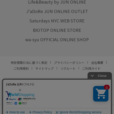
クーポン対象商品
コート
ゴールドの金具
Life&Beauty by JUN ONLINE
J'aDoRe JUN ONLINE OUTLET
サイドゴア
サイドゴアブーツ
サイドジップ
Saturdays NYC WEB STORE
サスペンダー
シアー
シャツ
ショートブーツ
BIOTOP ONLINE STORE
シンプル
シンプルコーデ
ジップ仕様
ジャケット
wa-syu OFFICIAL ONLINE SHOP
スカート
スタイルアップ
スッキリ
スラックス
タートルニット
タートルネック
チェーン
チクチクしない
ツイード素材
トレンドカラー
特定商取引法に基づく表記
プライバシーポリシー
会社概要
ご利用規約
サイトマップ
リクルート
ご利用ガイド
ニット
ニット素材
バランスが良い
パンツ
パンプス
パール
フェミニン
フォーマル
YOU ARE CULTURE.
フレアスカート
ベーシック
ペプラム
ボリューム感
© JUN CO.,LTD. ALL RIGHTS RESERVED.
ボーダー
マニッシュ
マーメイドスカート
ミニマル
0