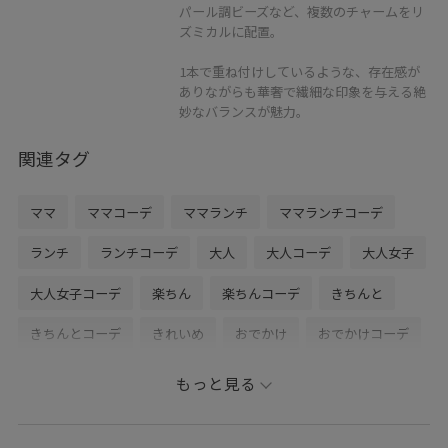
パール調ビーズなど、複数のチャームをリ
ズミカルに配置。
1本で重ね付けしているような、存在感が
ありながらも華奢で繊細な印象を与える絶
妙なバランスが魅力。
関連タグ
ママ
ママコーデ
ママランチ
ママランチコーデ
ランチ
ランチコーデ
大人
大人コーデ
大人女子
大人女子コーデ
楽ちん
楽ちんコーデ
きちんと
きちんとコーデ
きれいめ
おでかけ
おでかけコーデ
新年会
新年会コーデ
参観日
参観日コーデ
学校
もっと見る
学校訪問
学校訪問コーデ
保護者会
保護者会コーデ