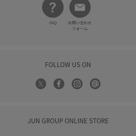
2BUY10%OFF対象商品
ROPÉPICNIC_TIMESALE
RP251014リール着用アイテム
RP25AW
FAQ
お問い合わせ
RP25AWsale4000under
RP25AWsale値下げ
フォーム
RP25AW_restock
RP26SSceremony
RPジャンスカインナー
Vネック
あたたかい
FOLLOW US ON
こなれ感
さりげないアクセント
なめらか
ふんわり
アシンメトリー
イヤーカフ
インソール
イージーケア
ウエストマーク
ウォーム感
オケージョン
オシャレに見える
オフィス
オフィスカジュアル
オーバーサイズ
カジュアル
JUN GROUP ONLINE STORE
カットソー
クッション性
クルーネック