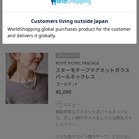
履き心地が良いようにクッション性があ
り、ボリュームのあるインソールを使用。
インソールがしっかりしているので厚底ソ
ールではないが、着用するとスタイルアッ
プに。
2BUY10%OFF
ROPÉ PICNIC PASSAGE
スターモチーフマグネットガラス
パールネックレス
ゴールド / F
¥2,090
レビュー
着脱簡単なマグネット式パールネックレ
ス。忙しい朝やネイルをしている時もスト
レスフリー。
小さな星やコイン風モチーフ、さりげない