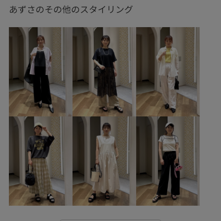
説明会
説明会コーデ
旅行
低身長
低身長カバー
あずさのその他のスタイリング
低身長カバーコーデ
低身長コーデ
産後
産後コーデ
体型カバーコーデ
ハイネック
ハイネックコーデ
リブ
リブコーデ
タートルネックコーデ
白
白コーデ
ホワイト
ホワイトコーデ
ボーダーコーデ
スカートコーデ
ワンピースコーデ
ジャンパースカートコーデ
フリル
フリルコーデ
黒
黒コーデ
ブラック
ブラックコーデ
Vネックワンピース
Vネックワンピースコーデ
スリット
スリット入り
スリット入りスカート
スリット入りワンピース
合皮
合皮バッグ