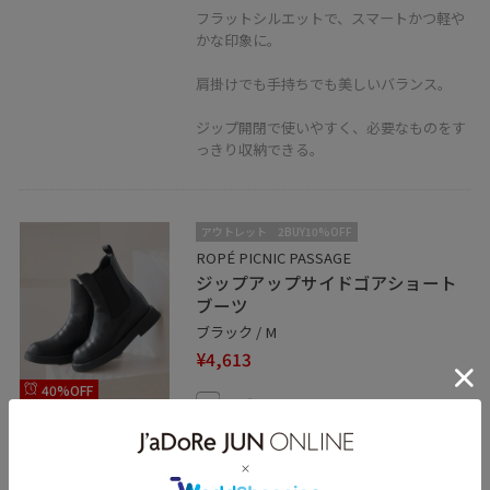
フラットシルエットで、スマートかつ軽や
かな印象に。
肩掛けでも手持ちでも美しいバランス。
ジップ開閉で使いやすく、必要なものをす
っきり収納できる。
アウトレット
2BUY10%OFF
ROPÉ PICNIC PASSAGE
ジップアップサイドゴアショート
ブーツ
ブラック / M
¥4,613
40%OFF
レビュー
着脱しやすいサイドジップ仕様のサイドゴ
アブーツ。