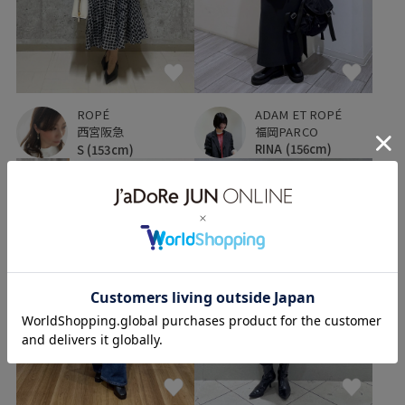
ADAM ET ROPÉ
ROPÉ
福岡PARCO
西宮阪急
RINA
(156cm)
S
(153cm)