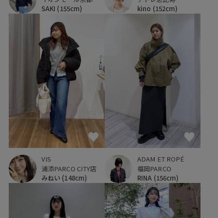
SAKI
(155cm)
kino
(152cm)
VIS
ADAM ET ROPÉ
浦添PARCO CITY店
福岡PARCO
みねい
(148cm)
RINA
(156cm)