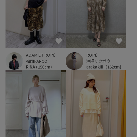
ADAM ET ROPÉ
ROPÉ
福岡PARCO
沖縄リウボウ
RINA
(156cm)
arakakiiii
(162cm)