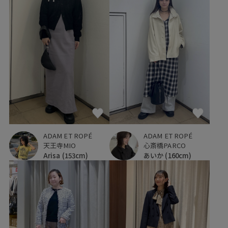
ADAM ET ROPÉ
ADAM ET ROPÉ
天王寺MIO
心斎橋PARCO
Arisa
(153cm)
あいか
(160cm)