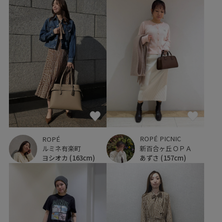
ROPÉ PICNIC
ROPÉ
新百合ヶ丘ＯＰＡ
ルミネ有楽町
あずさ
(157cm)
ヨシオカ
(163cm)