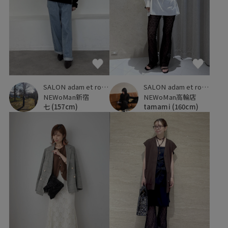
SALON adam et ropé
SALON adam et ropé
NEWoMan新宿
NEWoMan高輪店
七
(157cm)
tamami
(160cm)