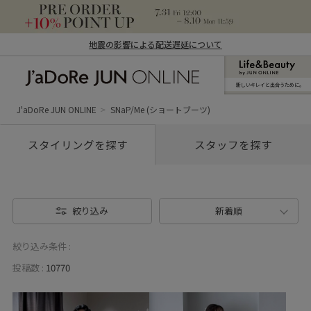
地震の影響による配送遅延について
新しいキレイと出合うために。
J'aDoRe JUN ONLINE（ジャドール ジュ
ン オンライン）
J'aDoRe JUN ONLINE
SNaP/Me (ショートブーツ)
スタイリングを探す
スタッフを探す
絞り込み
新着順
絞り込み条件 :
投稿数 :
10770