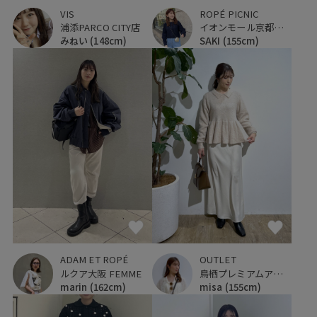
VIS
ROPÉ PICNIC
浦添PARCO CITY店
イオンモール京都桂川
みねい
(148cm)
SAKI
(155cm)
ADAM ET ROPÉ
OUTLET
ルクア大阪 FEMME
鳥栖プレミアムアウトレット
marin
(162cm)
misa
(155cm)