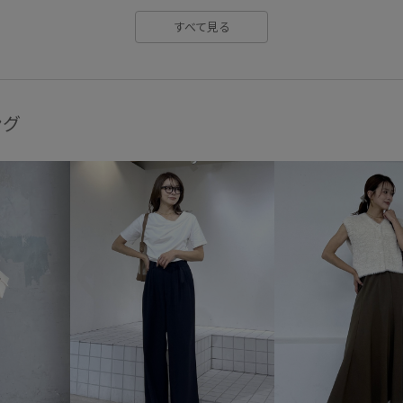
プレゼント用
ベルト
ポ
すべて見る
モノトーン
ユニセックス
ロングスカート
ローファー
ヴィンテージ感
主役アイテ
ング
別注アイテム
取り外し可能
幅広
抜け感
撥水加工
気軽に使える
男女兼用
程よい厚み
華やか
裏毛