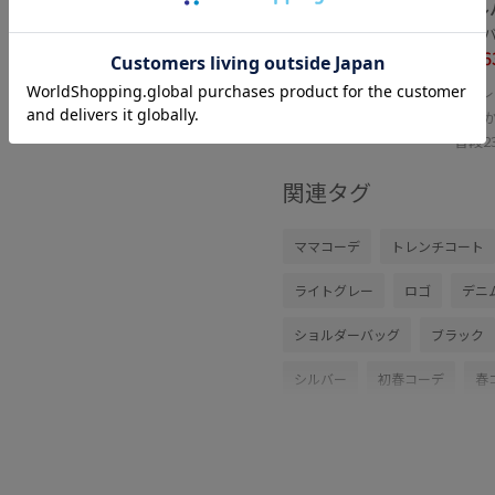
シル
シルバー
¥2,6
レ
60%OFF
柔ら
普段2
関連タグ
ママコーデ
トレンチコート
ライトグレー
ロゴ
デニ
ショルダーバッグ
ブラック
シルバー
初春コーデ
春
アウトドアコーデ
フェスコ
モード
ストリート
パン