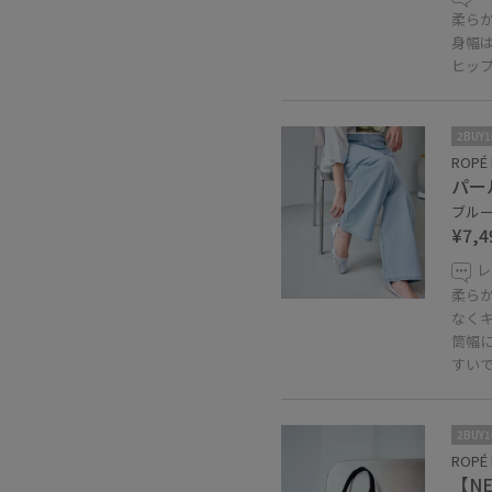
柔ら
身幅
ヒッ
2BUY
ROPÉ 
パー
ブルー 
¥7,4
レ
柔ら
なく
筒幅
すい
2BUY
ROPÉ 
【NE