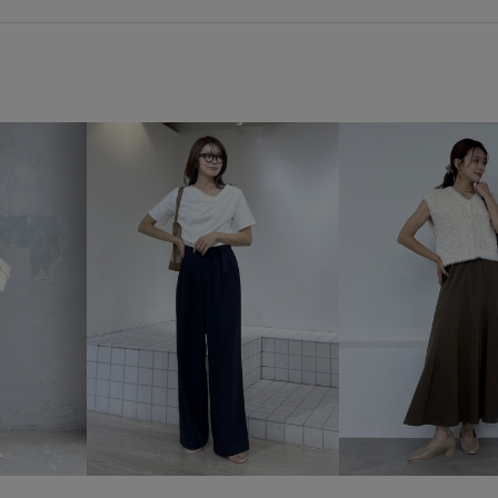
シンプルコーデ
ベーシック
トップス
ジャケット/アウタ
GDS16060
GIU36000
G
RP26SS_goods
RP26SS
さりげないアクセント
ゆっ
カジュアル
カラーバリエー
サブバッグ
シャツ
ショ
ジャケット_pickup
スカート
スポーティ
スラックス
ニット
ハンドバッグ
バ
パール
ビジュー
ビスチ