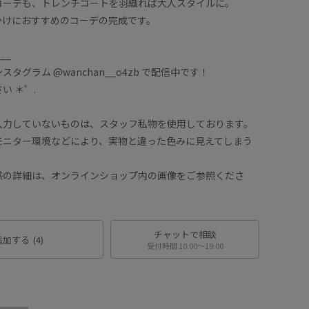
コーデも、トレンチコートを羽織れば大人スタイルに。
かけにおすすめのコーデの完成です。
__
グラム @wanchan__o4zb で配信中です！
 ＊゜.
力していないものは、スタッフ私物を使用しております。
ニター環境などにより、実物と違った色みに見えてしまう
詳細は、オンラインショップ内の画像をご参照くださ
チャットで相談
追加する
(4)
受付時間 10:00〜19:00