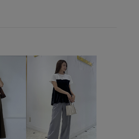
ケット付き
ポーチ
マニッシュ
マーメイドスカート
リュック
リラックス感
レイヤード
ロゴ刺繍
ワイドシルエット
ワイドパンツ
ヴィンテージ
ム
代表モデル
伸縮性
光沢感
別注
合わせやすい
大人カジュアル
女性らしさ
小物
旅行
春先
普段使いも出来る
機能素材
着回しやすい
着心地が良い
着映え
秋冬
親子コーデ
軽い着心地
長財布