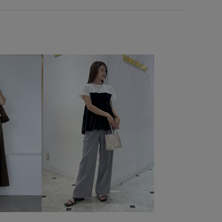
ROPÉ PICNIC
ナチュラル
イエベ春
乾燥
ー
パンツ
バッグ
帽子
GDL16020
GDM86000
IX46000
2WAYで使える
NEWERA別注
RP26SS
着映えトップス
Wspecial_pickup
きれいめ
たり
アメカジ
オンにもオフにも
オーバーサイズ
ション豊富
キラキラ
コットン
コーディネートの主役
ート丈
シンプル
シンプルなトップス
ジャケット
スタイルアップ
スペシャルアイテム
スポーツ
ツイル生地
デイリー使い
デニムに合わせる
トレンド感
ックパック
バランスが良い
パンツにもスカートにも
ェ
フラットシューズ
フリーサイズ
プルオーバー