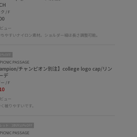
CH
 / F
00
ビュー
持ちやすいナイロン素材。ショルダー紐は長さ調整可能。
10%OFF
PICNIC PASSAGE
ampion/チャンピオン別注】college logo cap/リン
ーデ
 / F
10
ビュー
かく被りやすいです。
レット
2BUY10%OFF
PICNIC PASSAGE