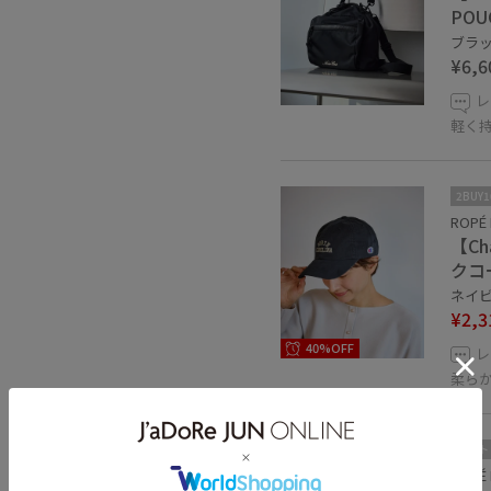
POU
ブラック
¥6,6
レ
軽く
2BUY
ROPÉ 
【Ch
クコ
ネイビー
¥2,3
40%OFF
レ
柔ら
アウト
ROPÉ 