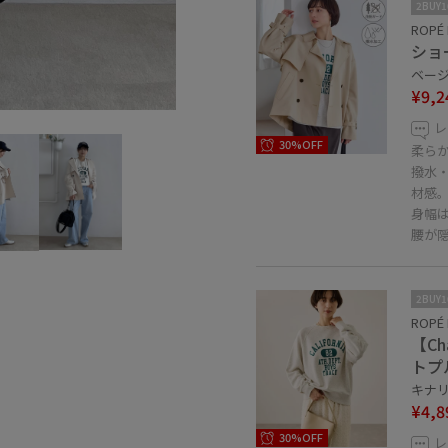
2BUY
ROPÉ 
ショ
ベージュ
¥9,2
レ
30%OFF
柔ら
撥水
材感
身幅
腰が
2BUY
ROPÉ 
【C
トプ
キナリ系
¥4,8
30%OFF
レ