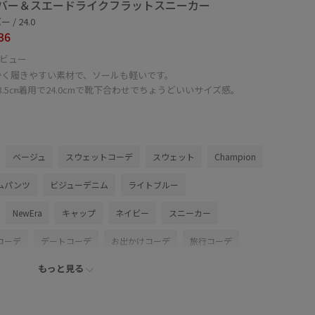
バー＆スエードライクフラットスニーカー
 / 24.0
36
ビュー
かく履きやすい素材で、ソールも軽いです。
3.5㎝着用で24.0cmで靴下合わせでちょうどいいサイズ感。
ベージュ
スウェットコーデ
スウェット
Champion
ムパンツ
ビジューデニム
ライトブルー
NewEra
キャップ
ネイビー
スニーカー
コーデ
デートコーデ
お出かけコーデ
旅行コーデ
もっと見る
ーデ
推し活コーデ
女子会コーデ
スポーツミックス
ツスタイル
カジュアルコーデ
メンズライク