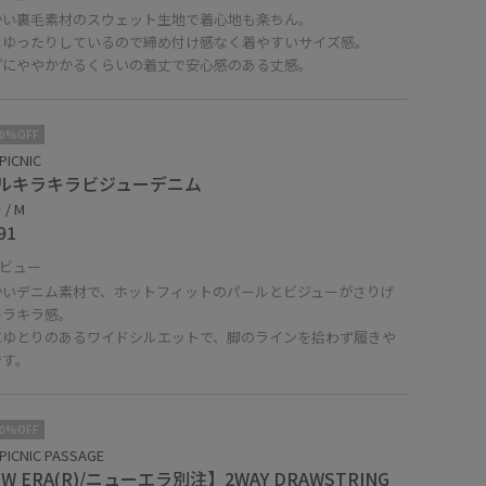
かい裏毛素材のスウェット生地で着心地も楽ちん。
はゆったりしているので締め付け感なく着やすいサイズ感。
プにややかかるくらいの着丈で安心感のある丈感。
10%OFF
PICNIC
ルキラキラビジューデニム
/ M
91
ビュー
かいデニム素材で、ホットフィットのパールとビジューがさりげ
キラキラ感。
にゆとりのあるワイドシルエットで、脚のラインを拾わず履きや
です。
10%OFF
PICNIC PASSAGE
W ERA(R)/ニューエラ別注】2WAY DRAWSTRING