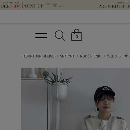
0
J'aDoRe JUN ONLINE
SNaP/Me
ROPÉ PICNIC
たまプラーザ