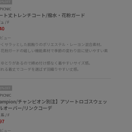
10%OFF
PICNIC
ート丈トレンチコート/撥水・花粉ガード
 / F
40
ビュー
かくサラッとした肌触りのポリエステル・レーヨン混合素材。
・花粉ガードの嬉しい機能素材で季節の変わり目に使いやすい素
。
はゆとりがあるので締め付け感なく着やすいサイズ感。
隠れる着丈でコーデを選ばず羽織りやすい丈感。
10%OFF
PICNIC
hampion/チャンピオン別注】アソートロゴスウェッ
ルオーバー/リンクコーデ
 / F
97
ビュー